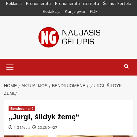
Skip
Reklama
Prenumerata
Prenumerata internetu
Šeimos kortelė
to
Redakcija
Kur įsigyti?
PDF
content
Primary
Menu
HOME
AKTUALIJOS
BENDRUOMENĖ
„JURGI, ŠILDYK
ŽEMĘ“
Bendruomenė
„Jurgi, šildyk žemę“
NG Media
2015/04/27