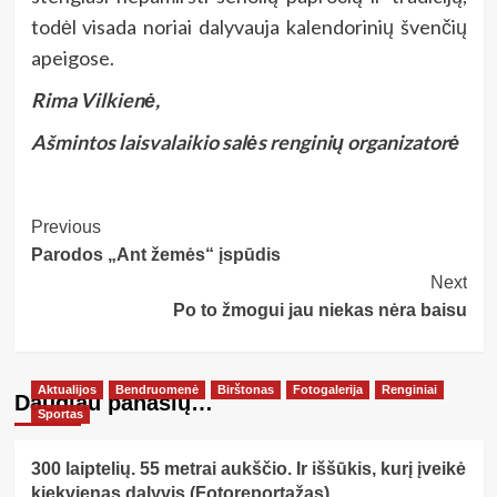
todėl visada noriai dalyvauja kalendorinių švenčių
apeigose.
Rima Vilkienė,
Ašmintos laisvalaikio salės renginių organizatorė
Post
Previous
Parodos „Ant žemės“ įspūdis
Navigation
Next
Po to žmogui jau niekas nėra baisu
Aktualijos
Bendruomenė
Birštonas
Fotogalerija
Renginiai
Daugiau panašių…
Sportas
300 laiptelių. 55 metrai aukščio. Ir iššūkis, kurį įveikė
kiekvienas dalyvis (Fotoreportažas)