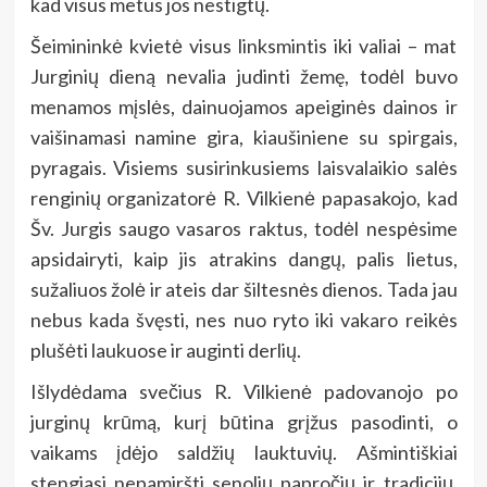
kad visus metus jos nestigtų.
Šeimininkė kvietė visus linksmintis iki valiai – mat
Jurginių dieną nevalia judinti žemę, todėl buvo
menamos mįslės, dainuojamos apeiginės dainos ir
vaišinamasi namine gira, kiaušiniene su spirgais,
pyragais. Visiems susirinkusiems laisvalaikio salės
renginių organizatorė R. Vilkienė papasakojo, kad
Šv. Jurgis saugo vasaros raktus, todėl nespėsime
apsidairyti, kaip jis atrakins dangų, palis lietus,
sužaliuos žolė ir ateis dar šiltesnės dienos. Tada jau
nebus kada švęsti, nes nuo ryto iki vakaro reikės
plušėti laukuose ir auginti derlių.
Išlydėdama svečius R. Vilkienė padovanojo po
jurginų krūmą, kurį būtina grįžus pasodinti, o
vaikams įdėjo saldžių lauktuvių. Ašmintiškiai
stengiasi nepamiršti senolių papročių ir tradicijų,