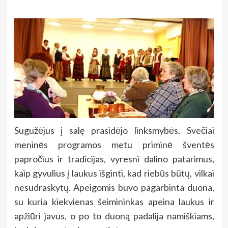
Sugužėjus į salę prasidėjo linksmybės. Svečiai
meninės programos metu priminė šventės
papročius ir tradicijas, vyresni dalino patarimus,
kaip gyvulius į laukus išginti, kad riebūs būtų, vilkai
nesudraskytų. Apeigomis buvo pagarbinta duona,
su kuria kiekvienas šeimininkas apeina laukus ir
apžiūri javus, o po to duoną padalija namiškiams,