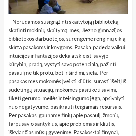
Norėdamos susigrąžinti skaitytoją į biblioteką,
skatinti mokinių skaitymą, mes, Jiezno gimnazijos
bibliotekos darbuotojos, surengėme renginių ciklą,
skirtą pasakoms ir knygoms. Pasaka padeda vaikui
intuicijos ir fantazijos dėka atskleisti savyje
kūrybinį pradą, vystyti savo potencialą, pažinti
pasaulį ne tik protu, bet ir širdimi, siela. Per
pasakas mes mokomės įveikti kliūtis, surasti išeitį iš
sudėtingų situacijų, mokomės pasitikėti savimi,
tikėti gerumo, meilės ir teisingumo jėga, apsivalyti
nuo negatyvumo, pasikrauti teigiamais resursais.
Per pasakas gauname žinių apie pasaulį, žmonių
tarpusavio santykius, apie problemas ir kliūtis,
iškylančias mūsų gyvenime. Pasakos-tai žinynai,