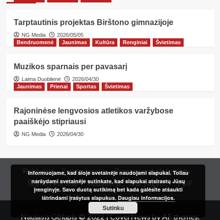
Tarptautinis projektas Birštono gimnazijoje
NG Media
2026/05/05
Bendruomenė
Jaunimas
Kultūra
Renginiai
Švietimas
Muzikos sparnais per pavasarį
Laima Duoblienė
2026/04/30
Jaunimas
Prienai
Sportas
Švietimas
Rajoninėse lengvosios atletikos varžybose
paaiškėjo stipriausi
NG Media
2026/04/30
Reklama
Prenumerata
Prenumerata internetu
Informuojame, kad šioje svetainėje naudojami slapukai. Toliau
naršydami svetainėje sutinkate, kad slapukai atsirastų Jūsų
Šeimos kortelė
Redakcija
Kur įsigyti?
PDF
įrenginyje. Savo duotą sutikimą bet kada galėsite atšaukti
ištrindami įrašytus slapukus.
Daugiau informacijos.
Sutinku
Naujasis Gėlupis © 2022
|
CoverNews
by AF themes.