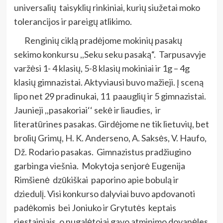
universalių taisyklių rinkiniai, kurių siužetai moko
tolerancijos ir pareigų atlikimo.
Renginių ciklą pradėjome mokinių pasakų
sekimo konkursu ,,Seku seku pasaką“. Tarpusavyje
varžėsi 1- 4 klasių, 5-8 klasių mokiniai ir 1g – 4g
klasių gimnazistai. Aktyviausi buvo mažieji. Į sceną
lipo net 29 pradinukai, 11 paauglių ir 5 gimnazistai.
Jaunieji ,,pasakoriai‘‘ sekė ir liaudies, ir
literatūrines pasakas. Girdėjome ne tik lietuvių, bet
brolių Grimų, H. K. Anderseno, A. Saksės, V. Haufo,
Dž. Rodario pasakas. Gimnazistus pradžiugino
garbinga viešnia. Mokytoja senjorė Eugenija
Rimšienė dzūkiškai paporino apie bobulą ir
dziedulį. Visi konkurso dalyviai buvo apdovanoti
padėkomis bei Joniuko ir Grytutės keptais
riestainiais, o nugalėtojai gavo atminimo dovanėles