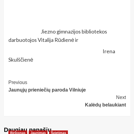
Jiezno gimnazijos bibliotekos
darbuotojos Vitalija Rūdienė ir
Irena
Skulščienė
Post
Previous
Jaunųjų prieniečių paroda Vilniuje
Navigation
Next
Kalėdų belaukiant
Daugiau panašių…
Birštonas
Jaunimas
Švietimas