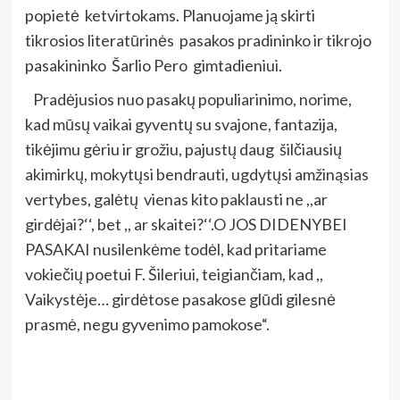
popietė ketvirtokams. Planuojame ją skirti
tikrosios literatūrinės pasakos pradininko ir tikrojo
pasakininko Šarlio Pero gimtadieniui.
Pradėjusios nuo pasakų populiarinimo, norime,
kad mūsų vaikai gyventų su svajone, fantazija,
tikėjimu gėriu ir grožiu, pajustų daug šilčiausių
akimirkų, mokytųsi bendrauti, ugdytųsi amžinąsias
vertybes, galėtų vienas kito paklausti ne ,,ar
girdėjai?‘‘, bet ,, ar skaitei?‘‘.O JOS DIDENYBEI
PASAKAI nusilenkėme todėl, kad pritariame
vokiečių poetui F. Šileriui, teigiančiam, kad ,,
Vaikystėje… girdėtose pasakose glūdi gilesnė
prasmė, negu gyvenimo pamokose“.