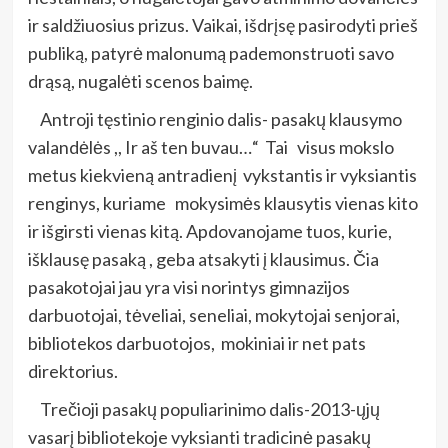
ir saldžiuosius prizus. Vaikai, išdrįsę pasirodyti prieš
publiką, patyrė malonumą pademonstruoti savo
drąsą, nugalėti scenos baimę.
Antroji tęstinio renginio dalis- pasakų klausymo
valandėlės ,, Ir aš ten buvau…“ Tai visus mokslo
metus kiekvieną antradienį vykstantis ir vyksiantis
renginys, kuriame mokysimės klausytis vienas kito
ir išgirsti vienas kitą. Apdovanojame tuos, kurie,
išklausę pasaką , geba atsakyti į klausimus. Čia
pasakotojai jau yra visi norintys gimnazijos
darbuotojai, tėveliai, seneliai, mokytojai senjorai,
bibliotekos darbuotojos, mokiniai ir net pats
direktorius.
Trečioji pasakų populiarinimo dalis-2013-ųjų
vasarį bibliotekoje vyksianti tradicinė pasakų