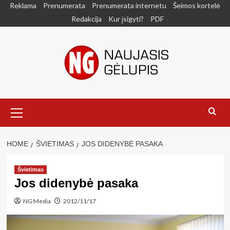
Skip
Reklama
Prenumerata
Prenumerata internetu
Šeimos kortelė
to
Redakcija
Kur įsigyti?
PDF
content
Primary
Menu
HOME
ŠVIETIMAS
JOS DIDENYBĖ PASAKA
Švietimas
Jos didenybė pasaka
NG Media
2012/11/17