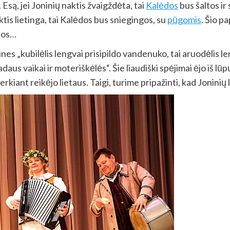
Esą, jei Joninių naktis žvaigždėta, tai
Kalėdos
bus šaltos ir
ktis lietinga, tai Kalėdos bus sniegingos, su
pūgomis
. Šio p
otos…
ines „kubilėlis lengvai prisipildo vandenuko, tai aruodėlis le
aus vaikai ir moteriškėlės“. Šie liaudiški spėjimai ėjo iš lūpų
erkiant reikėjo lietaus. Taigi, turime pripažinti, kad Joninių 