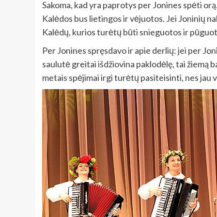
Sakoma, kad yra paprotys per Jonines spėti orą. 
Kalėdos bus lietingos ir vėjuotos. Jei Joninių na
Kalėdų, kurios turėtų būti snieguotos ir pūgu
Per Jonines spręsdavo ir apie derlių: jei per Jon
saulutė greitai išdžiovina paklodėlę, tai žiemą bad
metais spėjimai irgi turėtų pasiteisinti, nes jau v