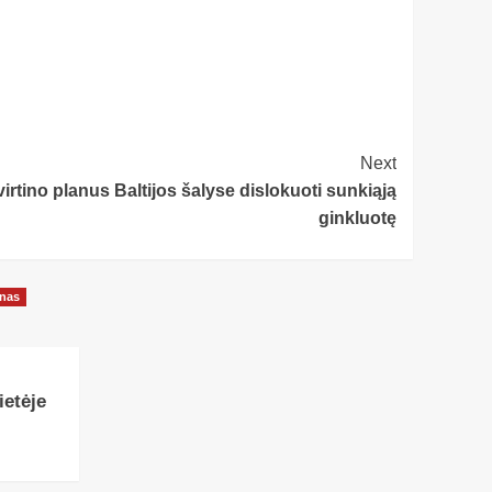
Next
rtino planus Baltijos šalyse dislokuoti sunkiąją
ginkluotę
onas
etėje