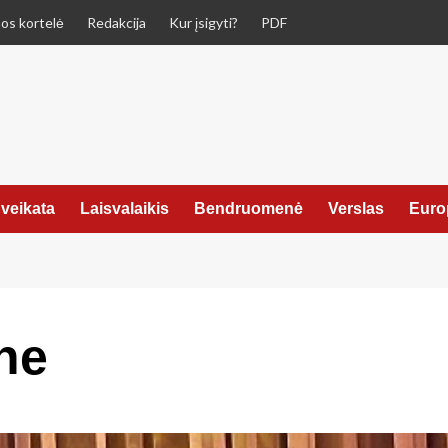
os kortelė
Redakcija
Kur įsigyti?
PDF
veikata
Laisvalaikis
Bendruomenė
Verslas
Euro
ne