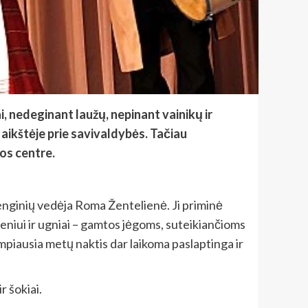
, nedeginant laužų, nepinant vainikų ir
 aikštėje prie savivaldybės. Tačiau
ros centre.
renginių vedėja Roma Žentelienė. Ji priminė
ndeniui ir ugniai – gamtos jėgoms, suteikiančioms
umpiausia metų naktis dar laikoma paslaptinga ir
r šokiai.