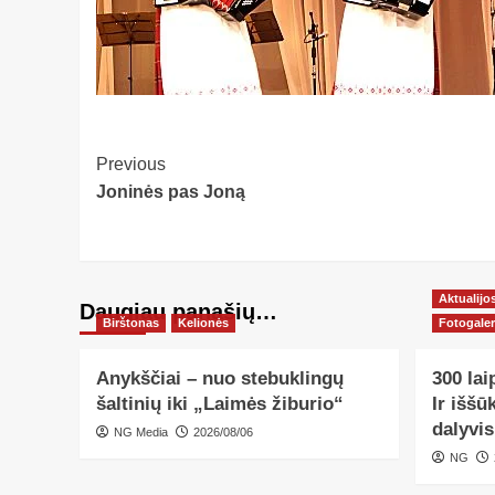
Post
Previous
Joninės pas Joną
Navigation
Aktualijo
Daugiau panašių…
Birštonas
Kelionės
Fotogaler
Anykščiai – nuo stebuklingų
300 lai
šaltinių iki „Laimės žiburio“
Ir iššū
dalyvis
NG Media
2026/08/06
NG