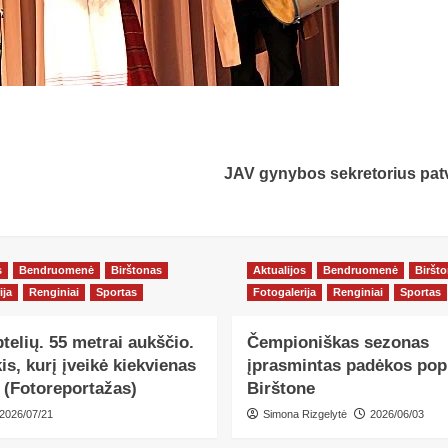
JAV gynybos sekretorius patvi
s
Bendruomenė
Birštonas
Aktualijos
Bendruomenė
Biršt
ija
Renginiai
Sportas
Fotogalerija
Renginiai
Sportas
ptelių. 55 metrai aukščio.
Čempioniškas sezonas
kis, kurį įveikė kiekvienas
įprasmintas padėkos popi
 (Fotoreportažas)
Birštone
2026/07/21
Simona Rizgelytė
2026/06/03