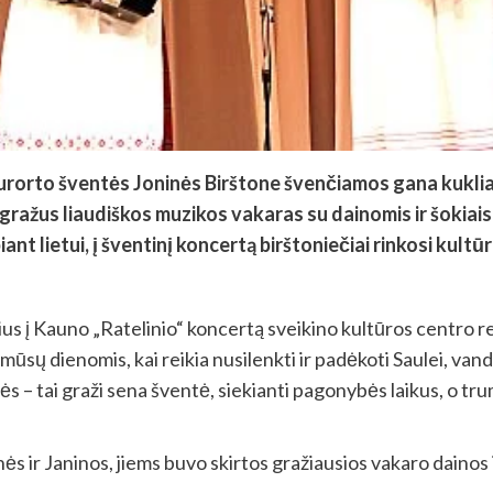
kurorto šventės Joninės Birštone švenčiamos gana kukliai
gražus liaudiškos muzikos vakaras su dainomis ir šokiais
nt lietui, į šventinį koncertą birštoniečiai rinkosi kultū
ius į Kauno „Ratelinio“ koncertą sveikino kultūros centro 
ir mūsų dienomis, kai reikia nusilenkti ir padėkoti Saulei, va
s – tai graži sena šventė, siekianti pagonybės laikus, o tr
ės ir Janinos, jiems buvo skirtos gražiausios vakaro dainos i