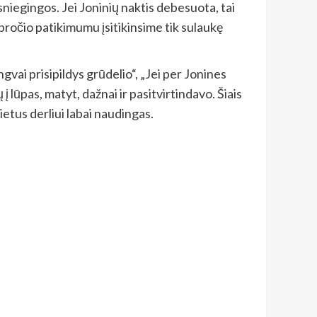
 sniegingos. Jei Joninių naktis debesuota, tai
apročio patikimumu įsitikinsime tik sulaukę
ngvai prisipildys grūdelio“, „Jei per Jonines
 į lūpas, matyt, dažnai ir pasitvirtindavo. Šiais
lietus derliui labai naudingas.