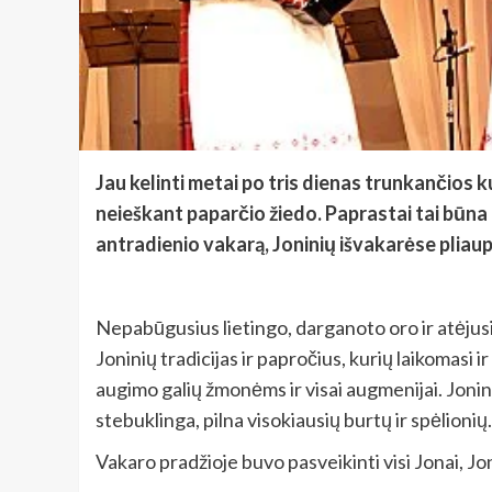
Jau kelinti metai po tris dienas trunkančios 
neieškant paparčio žiedo. Paprastai tai būna 
antradienio vakarą, Joninių išvakarėse pliaupia
Nepabūgusius lietingo, darganoto oro ir atėjus
Joninių tradicijas ir papročius, kurių laikomasi 
augimo galių žmonėms ir visai augmenijai. Joninė
stebuklinga, pilna visokiausių burtų ir spėlionių.
Vakaro pradžioje buvo pasveikinti visi Jonai, Jon