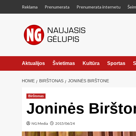
Skip
Reklama
Prenumerata
Prenumerata internetu
Šeim
to
content
Aktualijos
Švietimas
Kultūra
Sportas
S
HOME
BIRŠTONAS
JONINĖS BIRŠTONE
Birštonas
Joninės Biršto
NG Media
2015/06/24