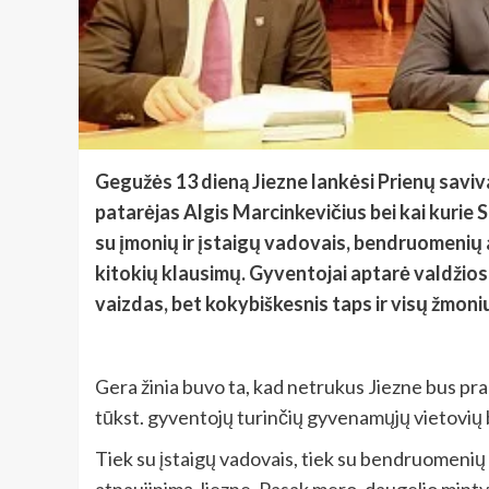
Gegužės 13 dieną Jiezne lankėsi Prienų saviv
patarėjas Algis Marcinkevičius bei kai kurie 
su įmonių ir įstaigų vadovais, bendruomenių at
kitokių klausimų. Gyventojai aptarė valdžios
vaizdas, bet kokybiškesnis taps ir visų žmon
Gera žinia buvo ta, kad netrukus Jiezne bus p
tūkst. gyventojų turinčių gyvenamųjų vietovių b
Tiek su įstaigų vadovais, tiek su bendruomenių 