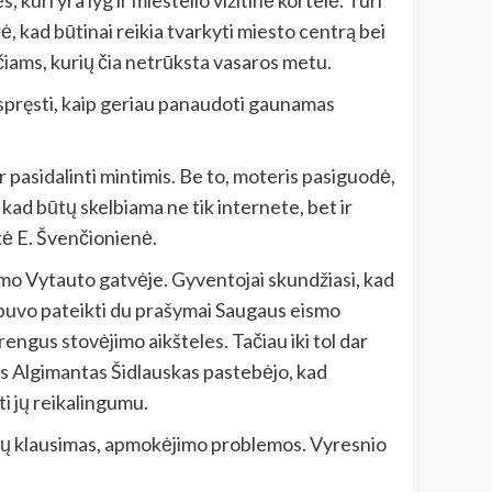
uri yra lyg ir miestelio vizitinė kortelė. Turi
ė, kad būtinai reikia tvarkyti miesto centrą bei
čiams, kurių čia netrūksta vasaros metu.
ir spręsti, kaip geriau panaudoti gaunamas
r pasidalinti mintimis. Be to, moteris pasiguodė,
, kad būtų skelbiama ne tik internete, bet ir
akė E. Švenčionienė.
ymo Vytauto gatvėje. Gyventojai skundžiasi, kad
 buvo pateikti du prašymai Saugaus eismo
rengus stovėjimo aikšteles. Tačiau iki tol dar
rys Algimantas Šidlauskas pastebėjo, kad
ti jų reikalingumu.
liekų klausimas, apmokėjimo problemos. Vyresnio