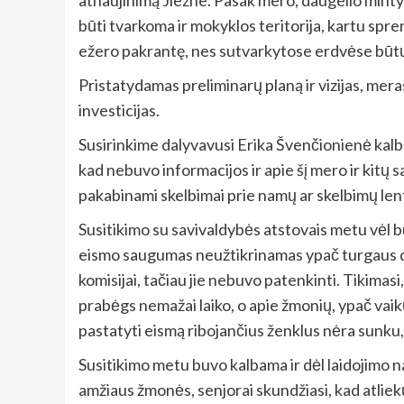
atnaujinimą Jiezne. Pasak mero, daugelio mintys 
būti tvarkoma ir mokyklos teritorija, kartu spre
ežero pakrantę, nes sutvarkytose erdvėse būtų 
Pristatydamas preliminarų planą ir vizijas, mera
investicijas.
Susirinkime dalyvavusi Erika Švenčionienė kalbėj
kad nebuvo informacijos ir apie šį mero ir kitų s
pakabinami skelbimai prie namų ar skelbimų lento
Susitikimo su savivaldybės atstovais metu vėl 
eismo saugumas neužtikrinamas ypač turgaus di
komisijai, tačiau jie nebuvo patenkinti. Tikimasi
prabėgs nemažai laiko, o apie žmonių, ypač vaik
pastatyti eismą ribojančius ženklus nėra sunku, ti
Susitikimo metu buvo kalbama ir dėl laidojimo n
amžiaus žmonės, senjorai skundžiasi, kad atliekų