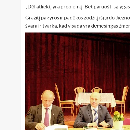
„Dėl atliekų yra problemų. Bet paruošti sąlygas
Gražių pagyros ir padėkos žodžių išgirdo Jiezno
švara ir tvarka, kad visada yra dėmesingas žm