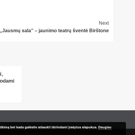
Next
 „Jausmų sala“ – jaunimo teatrų šventė Birštone
i,
uodami
ikimą bet kada galėsite atšaukti ištrindami įrašytus slapukus.
Daugiau