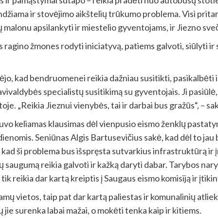
ir pamąstymai sutapo – reikia pradėti nuo autobusų stoties, k
ndžiama ir stovėjimo aikštelių trūkumo problema. Visi pritar
malonu apsilankyti ir miestelio gyventojams, ir Jiezno sve
s ragino žmones rodyti iniciatyvą, patiems galvoti, siūlyti 
o, kad bendruomenei reikia dažniau susitikti, pasikalbėti i
avivaldybės specialistų susitikimą su gyventojais. Ji pasiūlė
je. „Reikia Jieznui vienybės, tai ir darbai bus gražūs“, – s
buvo keliamas klausimas dėl vienpusio eismo ženklų pastat
enomis. Seniūnas Algis Bartusevičius sakė, kad dėl to jau
, kad ši problema bus išspręsta sutvarkius infrastruktūrą ir į
ų saugumą reikia galvoti ir kažką daryti dabar. Tarybos na
k reikia dar kartą kreiptis į Saugaus eismo komisiją ir įtikin
amų vietos, taip pat dar kartą paliestas ir komunalinių at
 jie surenka labai mažai, o mokėti tenka kaip ir kitiems.