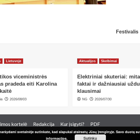
Festivalis
s
Lietuvoje
Aktualijos
Skelbimai
tikos viceministrės
Elektriniai skuteriai: mita
s pradeda eiti Karolina
faktai ir dažniausiai užd
kaitė
klausimai
ia
2026/08/03
NG
2026/07/30
imos kortelė
Redakcija
Kur įsigyti?
PDF
aršydami svetainėje sutinkate, kad slapukai atsirastų Jūsų įrenginyje. Savo duotą sut
Sutinku
informacijos.