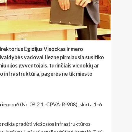
rektorius Egidijus Visockas ir mero
vivaldybės vadovai Jiezne pirmiausia susitiko
niūnijos gyventojais, turinčiais vienokių ar
o infrastruktūra, pagerės ne tik miesto
priemonė (Nr. 08.2.1.-CPVA-R-908), skirta 1–6
 reikia pradėti viešosios infrastruktūros