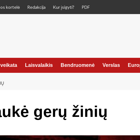
os kortelė
Redakcija
Kur įsigyti?
PDF
veikata
Laisvalaikis
Bendruomenė
Verslas
Euro
IŲ
aukė gerų žinių