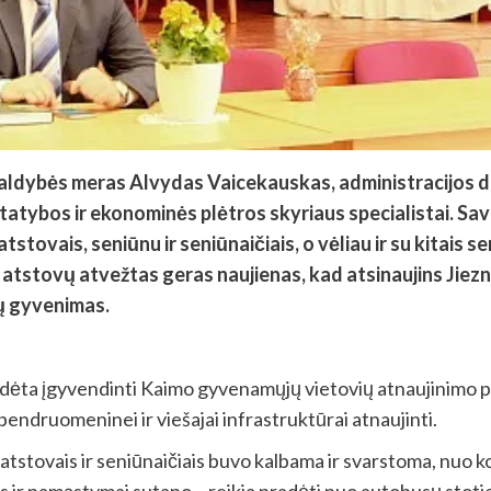
aldybės meras Alvydas Vaicekauskas, administracijos di
Statybos ir ekonominės plėtros skyriaus specialistai. Sa
stovais, seniūnu ir seniūnaičiais, o vėliau ir su kitais se
 atstovų atvežtas geras naujienas, kad atsinaujins Jiezn
ių gyvenimas.
radėta įgyvendinti Kaimo gyvenamųjų vietovių atnaujinimo 
endruomeninei ir viešajai infrastruktūrai atnaujinti.
atstovais ir seniūnaičiais buvo kalbama ir svarstoma, nuo ko