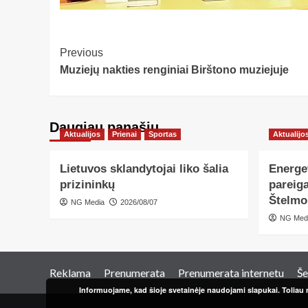
Post
Previous
Muziejų nakties renginiai Birštono muziejuje
Navigation
Daugiau panašių…
Aktualijos
Prienai
Sportas
Aktualijo
Lietuvos sklandytojai liko šalia
Energe
prizininkų
pareiga
Štelmo
NG Media
2026/08/07
NG Med
Reklama
Prenumerata
Prenumerata internetu
Še
Informuojame, kad šioje svetainėje naudojami slapukai. Toliau n