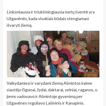
Linksmiausia ir triukšmingiausia metų šventė yra
Užgavėnės, kada visokiais būdais stengiamasi
išvaryti žiemą.
Vaikydamiesi ir varydami žiemą Ašmintos kaime
siautėjo čigonai, žydai, daktarai, velniai, raganos, o
jiems vadovavo ir Ašmintoje gyvenimą per
Užgavėnes reguliavo Lašininis ir Kanapinis.