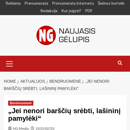
Skip
Reklama
Prenumerata
Prenumerata internetu
Šeimos kortelė
to
Redakcija
Kur įsigyti?
PDF
content
Primary
Menu
HOME
AKTUALIJOS
BENDRUOMENĖ
„JEI NENORI
BARŠČIŲ SRĖBTI, LAŠININĮ PAMYLĖKI“
Bendruomenė
„Jei nenori barščių srėbti, lašininį
pamylėki“
NG Media
2015/02/20