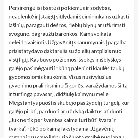
Persirengėliai bastėsi po kiemus ir sodybas,
neaplenkė ir įstaigų siūlydami šeimininkams užkąsti
lašinių, paragauti dešros, riebių blynų ar užkrimsti
svogūno, pagraužti baronkos. Kam sveikata
neleido vaišintis Užgavėnių skanumynais į pagalbą
prisistatydavo daktarėlis su žolelių antpilais nuo
visų ligų. Kas buvo po žiemos išsekęs ir išblyškęs
galėjo pasimėgauti ir kūną palepinti kiaulės taukų
gydomosiomis kaukėmis. Visus nusivylusius
gyvenimu pralinksmino čigonės, varažydamos šiltą
ir turtingą pavasarį, didžiulę kaimynų meilę.
Mėgstantys puoštis skubėjo pas žydelį į turgelį, kur
galėjo pirkti, parduoti ar už dyką daiktus atiduoti.
„Juk ne tik per šventes kaime turi būti švara ir
tvarka“, rėkė po kaimą lakstydama Užgavėnių
ragana ir su savo ilgiausia šluota graibė nuo langų