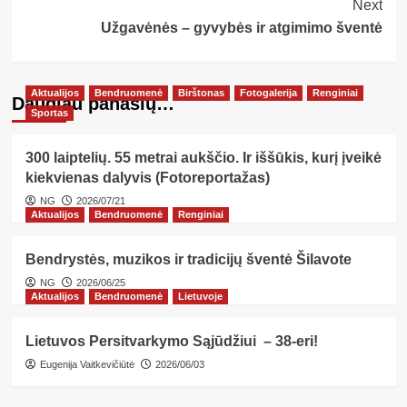
Next
Užgavėnės – gyvybės ir atgimimo šventė
Aktualijos
Bendruomenė
Birštonas
Fotogalerija
Renginiai
Daugiau panašių…
Sportas
300 laiptelių. 55 metrai aukščio. Ir iššūkis, kurį įveikė
kiekvienas dalyvis (Fotoreportažas)
NG
2026/07/21
Aktualijos
Bendruomenė
Renginiai
Bendrystės, muzikos ir tradicijų šventė Šilavote
NG
2026/06/25
Aktualijos
Bendruomenė
Lietuvoje
Lietuvos Persitvarkymo Sąjūdžiui – 38-eri!
Eugenija Vaitkevičiūtė
2026/06/03