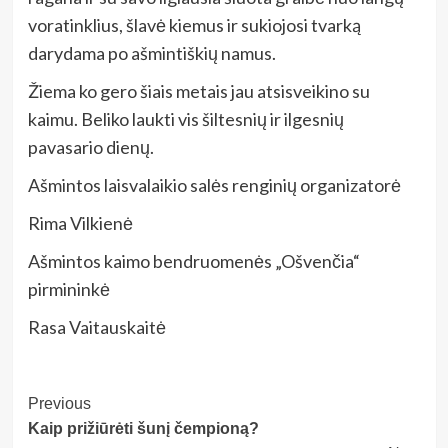
voratinklius, šlavė kiemus ir sukiojosi tvarką
darydama po ašmintiškių namus.
Žiema ko gero šiais metais jau atsisveikino su
kaimu. Beliko laukti vis šiltesnių ir ilgesnių
pavasario dienų.
Ašmintos laisvalaikio salės renginių organizatorė
Rima Vilkienė
Ašmintos kaimo bendruomenės „Ošvenčia“
pirmininkė
Rasa Vaitauskaitė
Post
Previous
Kaip prižiūrėti šunį čempioną?
Navigation