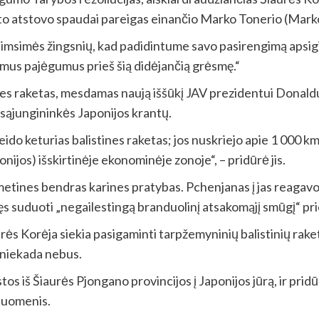
to atstovo spaudai pareigas einančio Marko Tonerio (Mark
 imsimės žingsnių, kad padidintume savo pasirengimą apsigi
mus pajėgumus prieš šią didėjančią grėsmę.“
nes raketas, mesdamas naują iššūkį JAV prezidentui Donaldu
 sąjungininkės Japonijos krantų.
ido keturias balistines raketas; jos nuskriejo apie 1 000 k
nijos) išskirtinėje ekonominėje zonoje“, – pridūrė jis.
metines bendras karines pratybas. Pchenjanas į jas reagavo 
ošęs suduoti „negailestingą branduolinį atsakomąjį smūgį“ p
Korėja siekia pasigaminti tarpžemyninių balistinių raketų, 
 niekada nebus.
os iš Šiaurės Pjongano provincijos į Japonijos jūrą, ir pridū
 duomenis.