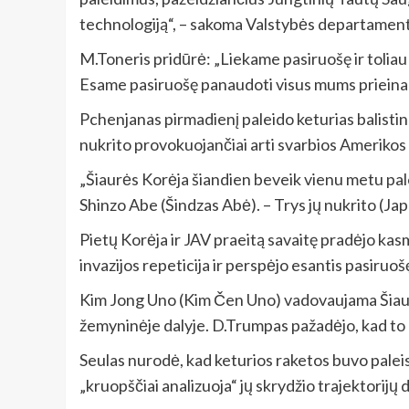
technologiją“, – sakoma Valstybės departamen
M.Toneris pridūrė: „Liekame pasiruošę ir toliau
Esame pasiruošę panaudoti visus mums prieina
Pchenjanas pirmadienį paleido keturias balisti
nukrito provokuojančiai arti svarbios Amerikos
„Šiaurės Korėja šiandien beveik vienu metu pale
Shinzo Abe (Šindzas Abė). – Trys jų nukrito (Japo
Pietų Korėja ir JAV praeitą savaitę pradėjo kas
invazijos repeticija ir perspėjo esantis pasiru
Kim Jong Uno (Kim Čen Uno) vadovaujama Šiaurės 
žemyninėje dalyje. D.Trumpas pažadėjo, kad to
Seulas nurodė, kad keturios raketos buvo paleist
„kruopščiai analizuoja“ jų skrydžio trajektorijų