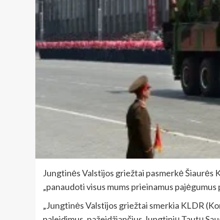
Jungtinės Valstijos griežtai pasmerkė Šiaurės K
„panaudoti visus mums prieinamus pajėgumus p
„Jungtinės Valstijos griežtai smerkia KLDR (Ko
paleidimus, pažeidžiančius Jungtinių Tautų Saug