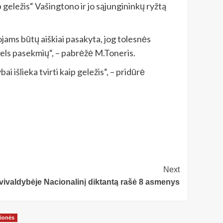
 geležis“ Vašingtono ir jo sąjungininkų ryžtą
jams būtų aiškiai pasakyta, jog tolesnės
kels pasekmių“, – pabrėžė M.Toneris.
 išlieka tvirti kaip geležis“, – pridūrė
Next
vivaldybėje Nacionalinį diktantą rašė 8 asmenys
ionės