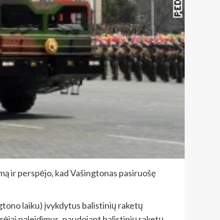
imą ir perspėjo, kad Vašingtonas pasiruošę
ono laiku) įvykdytus balistinių raketų
ėjai paleidimus, naudojant balistinių raketų