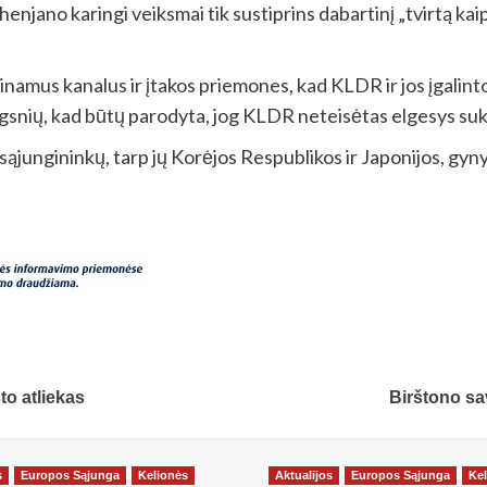
jano karingi veiksmai tik sustiprins dabartinį „tvirtą kaip
namus kanalus ir įtakos priemones, kad KLDR ir jos įgalinto
ingsnių, kad būtų parodyta, jog KLDR neteisėtas elgesys su
jungininkų, tarp jų Korėjos Respublikos ir Japonijos, gynybai
o atliekas
Birštono sa
s
Europos Sąjunga
Kelionės
Aktualijos
Europos Sąjunga
Kel