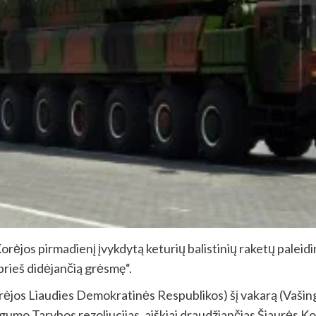
orėjos pirmadienį įvykdytą keturių balistinių raketų paleid
rieš didėjančią grėsmę“.
rėjos Liaudies Demokratinės Respublikos) šį vakarą (Vašingt
umo Tarybos rezoliucijas, aiškiai draudžiančias Šiaurės Kor