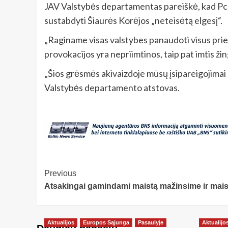
JAV Valstybės departamentas pareiškė, kad Pchen
sustabdyti Šiaurės Korėjos „neteisėtą elgesį“.
„Raginame visas valstybes panaudoti visus priei
provokacijos yra nepriimtinos, taip pat imtis ž
„Šios grėsmės akivaizdoje mūsų įsipareigojimai są
Valstybės departamento atstovas.
Post
Previous
Atsakingai gamindami maistą mažinsime ir maist
Navigation
Aktualijos
Europos Sąjunga
Pasaulyje
Aktualijo