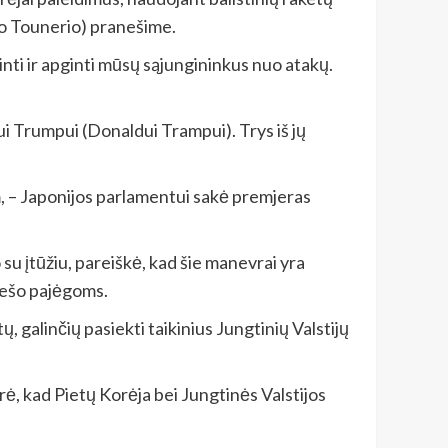
o Tounerio) pranešime.
nti ir apginti mūsų sąjungininkus nuo atakų.
i Trumpui (Donaldui Trampui). Trys iš jų
m, – Japonijos parlamentui sakė premjeras
su įtūžiu, pareiškė, kad šie manevrai yra
riešo pajėgoms.
galinčių pasiekti taikinius Jungtinių Valstijų
rė, kad Pietų Korėja bei Jungtinės Valstijos