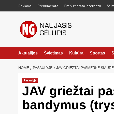
Skip
Reklama
Prenumerata
Prenumerata internetu
Šeim
to
content
Aktualijos
Švietimas
Kultūra
Sportas
S
HOME
PASAULYJE
JAV GRIEŽTAI PASMERKĖ ŠIAUR
Pasaulyje
JAV griežtai p
bandymus (trys 