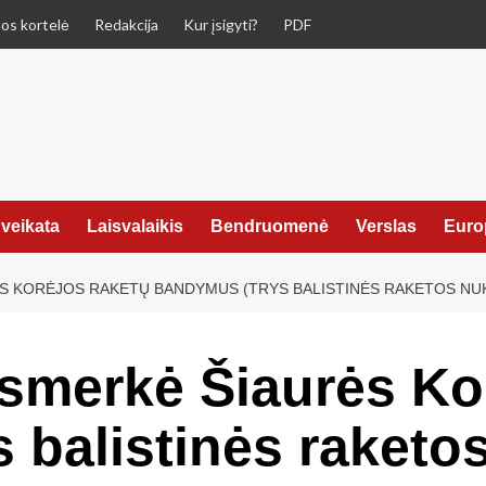
os kortelė
Redakcija
Kur įsigyti?
PDF
veikata
Laisvalaikis
Bendruomenė
Verslas
Euro
ĖS KORĖJOS RAKETŲ BANDYMUS (TRYS BALISTINĖS RAKETOS NUK
asmerkė Šiaurės Ko
balistinės raketos