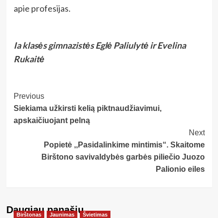
apie profesijas.
Ia klasės gimnazistės Eglė Paliulytė ir Evelina
Rukaitė
Post
Previous
Siekiama užkirsti kelią piktnaudžiavimui,
Navigation
apskaičiuojant pelną
Next
Popietė ,,Pasidalinkime mintimis“. Skaitome
Birštono savivaldybės garbės piliečio Juozo
Palionio eiles
Daugiau panašių…
Birštonas
Jaunimas
Švietimas