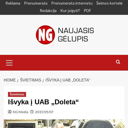
Skip
Reklama
Prenumerata
Prenumerata internetu
Šeimos kortelė
to
Redakcija
Kur įsigyti?
PDF
content
Primary
Menu
HOME
ŠVIETIMAS
IŠVYKA Į UAB „DOLETA“
Švietimas
Išvyka į UAB „Doleta“
NG Media
2015/05/07