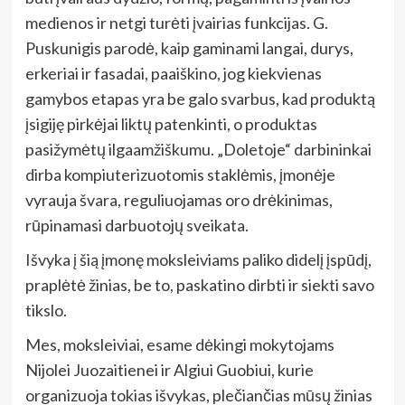
medienos ir netgi turėti įvairias funkcijas. G.
Puskunigis parodė, kaip gaminami langai, durys,
erkeriai ir fasadai, paaiškino, jog kiekvienas
gamybos etapas yra be galo svarbus, kad produktą
įsigiję pirkėjai liktų patenkinti, o produktas
pasižymėtų ilgaamžiškumu. „Doletoje“ darbininkai
dirba kompiuterizuotomis staklėmis, įmonėje
vyrauja švara, reguliuojamas oro drėkinimas,
rūpinamasi darbuotojų sveikata.
Išvyka į šią įmonę moksleiviams paliko didelį įspūdį,
praplėtė žinias, be to, paskatino dirbti ir siekti savo
tikslo.
Mes, moksleiviai, esame dėkingi mokytojams
Nijolei Juozaitienei ir Algiui Guobiui, kurie
organizuoja tokias išvykas, plečiančias mūsų žinias