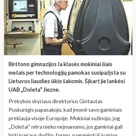
Birštono gimnazijos Ia klasės mokiniai šiais
metais per technologijų pamokas susipažįsta su
Lietuvos liaudies ūkio šakomis. Šįkart jie lankėsi
UAB „Doleta“ Jiezne.
Prekybos skyriaus direktorius Gintautas
Puskunigis papasakojo, kad įmonė savo gaminiais
prekiauja visoje Europoje. Mokiniai sužinojo, jog
„Doletai“ nėra nieko neįmanomo, jos gaminiai gali
būti įvairaus dydžio, formų, pagaminti iš įvairios