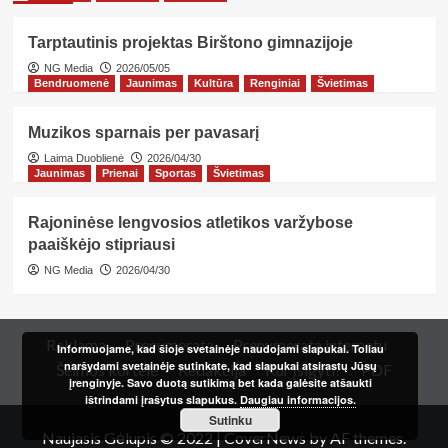
Tarptautinis projektas Birštono gimnazijoje
NG Media
2026/05/05
Bendruomenė
Jaunimas
Kultūra
Renginiai
Švietimas
Muzikos sparnais per pavasarį
Laima Duoblienė
2026/04/30
Jaunimas
Prienai
Sportas
Švietimas
Rajoninėse lengvosios atletikos varžybose
paaiškėjo stipriausi
NG Media
2026/04/30
Reklama
Prenumerata
Prenumerata internetu
Informuojame, kad šioje svetainėje naudojami slapukai. Toliau
naršydami svetainėje sutinkate, kad slapukai atsirastų Jūsų
Šeimos kortelė
Redakcija
Kur įsigyti?
PDF
įrenginyje. Savo duotą sutikimą bet kada galėsite atšaukti
ištrindami įrašytus slapukus.
Daugiau informacijos.
Sutinku
Naujasis Gėlupis © 2022
|
CoverNews
by AF themes.