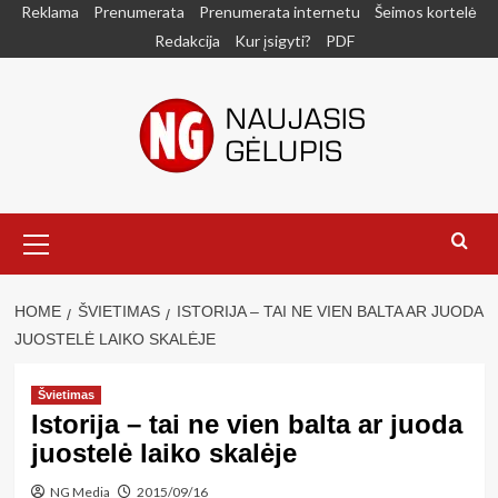
Skip
Reklama
Prenumerata
Prenumerata internetu
Šeimos kortelė
to
Redakcija
Kur įsigyti?
PDF
content
Primary
Menu
HOME
ŠVIETIMAS
ISTORIJA – TAI NE VIEN BALTA AR JUODA
JUOSTELĖ LAIKO SKALĖJE
Švietimas
Istorija – tai ne vien balta ar juoda
juostelė laiko skalėje
NG Media
2015/09/16