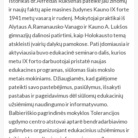
Istorikas dr.Alfredas Rukšėnas pateikė jau žinomų
ir naujų faktų apie masines žudynes Kauno IX forte
1941 metų vasarą ir rudenį. Mokytojai praktikai iš
Alytaus A.Ramanausko-Vanago ir Kauno A. Lukšos
gimnazijų dalinosi patirtimi, kaip Holokausto temą
atskleisti įvairių dalykų pamokose. Pati įdomiausia ir
aktyviausia buvo edukacinė seminaro dalis, kurios
metu IX forto darbuotojai pristatė naujas
edukacines programas, siūlomas šiais mokslo
metais mokiniams. Džiaugiamės, kad galėjome
pateikti savo pastebėjimus, pasiūlymus, išsakyti
pastabas ir pageidavimus dėl siūlomų edukacinių
užsiėmimų naudingumo ir informatyvumo.
Balbieriškio pagrindinės mokyklos Tolerancijos
ugdymo centro atstovai aptarė bendradarbiavimo
galimybes organizuojant edukacinius užsiėmimus ir