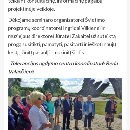
teikiant konsultacinę, informacinę pagalbą
projektinėje veikloje.
Dėkojame seminaro organizatorei Švietimo
programų koordinatorei Ingridai Vilkienei ir
muziejaus direktorei Jūratei Zakaitei už suteiktą
progą susitikti, pamatyti, pasitarti ir ieškoti naujų
kelių į žinių pasaulį ir mokinių širdis.
Tolerancijos ugdymo centro koordinatorė
Reda
Valančienė