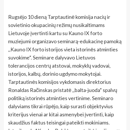
Rugsėjo 10 dieną Tarptautinė komisija nacių ir
sovietinio okupacinių režimų nusikaltimams
Lietuvoje įvertinti kartu su Kauno IX forto
muziejumi organizavo seminarą-edukacinę pamoką
,,Kauno IX forto istorijos vieta istorinės atminties
suvokime“. Seminare dalyvavo Lietuvos
tolerancijos centrų atstovai, mokyklų vadovai,
istorijos, kalbų, dorinio ugdymo mokytojai.
Tarptautinės komisijos vykdomasis direktorius
Ronaldas Račinskas pristatė ,,balta-juoda“ spalvų
politiką istorinės atminties vertinime. Seminaro
dalyviams tikrai rūpėjo, kaip surasti objektyvius
kriterijus vienai ar kitai asmenybei įvertinti, kaip
skaudžius faktus teisingai pateikti mokiniams.