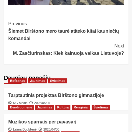
Post
Previous
Šiemet Birštono mero taurė atiteko kitai kauniečių
Navigation
komandai
Next
M. Zasčiurinskas: Kiek kainuoja vaikas Lietuvoje?
Daugiau panašių…
Birštonas
Jaunimas
Švietimas
Tarptautinis projektas Birštono gimnazijoje
NG Media
2026/05/05
Bendruomenė
Jaunimas
Kultūra
Renginiai
Švietimas
Muzikos sparnais per pavasarį
Laima Duoblienė
2026/04/30