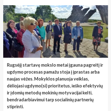
Rugsėjį startavę mokslo metai įgauna pagreitį ir
ugdymo procesas pamažu stoja į įprastas arba
naujas vėžes. Mokyklos planuoja veiklas,
dėliojasi ugdymo(si) prioritetus, ieško efektyvių
ir įdomių metodų mokinių motyvacijai kelti,
bendradarbiavimui tarp socialinių partnerių
stiprinti.