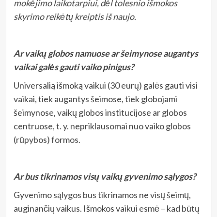
mokėjimo laikotarpiui, dėl tolesnio išmokos
skyrimo reikėtų kreiptis iš naujo.
Ar vaikų globos namuose ar šeimynose augantys
vaikai galės gauti vaiko pinigus?
Universalią išmoką vaikui (30 eurų) galės gauti visi
vaikai, tiek augantys šeimose, tiek globojami
šeimynose, vaikų globos institucijose ar globos
centruose, t. y. nepriklausomai nuo vaiko globos
(rūpybos) formos.
Ar bus tikrinamos visų vaikų gyvenimo sąlygos?
Gyvenimo sąlygos bus tikrinamos ne visų šeimų,
auginančių vaikus. Išmokos vaikui esmė – kad būtų