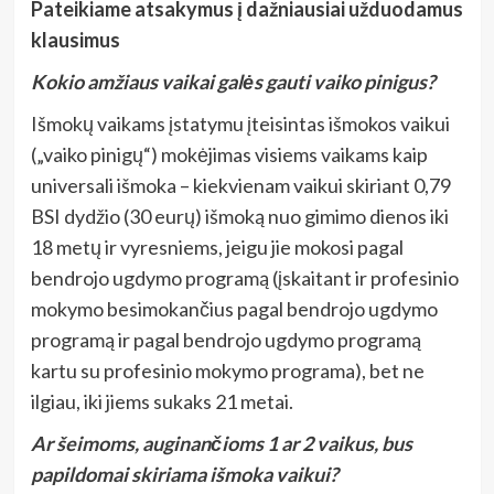
Pateikiame atsakymus į dažniausiai užduodamus
klausimus
Kokio amžiaus vaikai galės gauti vaiko pinigus?
Išmokų vaikams įstatymu įteisintas išmokos vaikui
(„vaiko pinigų“) mokėjimas visiems vaikams kaip
universali išmoka – kiekvienam vaikui skiriant 0,79
BSI dydžio (30 eurų) išmoką nuo gimimo dienos iki
18 metų ir vyresniems, jeigu jie mokosi pagal
bendrojo ugdymo programą (įskaitant ir profesinio
mokymo besimokančius pagal bendrojo ugdymo
programą ir pagal bendrojo ugdymo programą
kartu su profesinio mokymo programa), bet ne
ilgiau, iki jiems sukaks 21 metai.
Ar šeimoms, auginančioms 1 ar 2 vaikus, bus
papildomai skiriama išmoka vaikui?