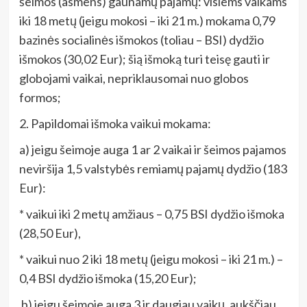
šeimos (asmens) gaunamų pajamų: visiems vaikams
iki 18 metų (jeigu mokosi – iki 21 m.) mokama 0,79
bazinės socialinės išmokos (toliau – BSI) dydžio
išmokos (30,02 Eur); šią išmoką turi teisę gauti ir
globojami vaikai, nepriklausomai nuo globos
formos;
2. Papildomai išmoka vaikui mokama:
a) jeigu šeimoje auga 1 ar 2 vaikai ir šeimos pajamos
neviršija 1,5 valstybės remiamų pajamų dydžio (183
Eur):
* vaikui iki 2 metų amžiaus – 0,75 BSI dydžio išmoka
(28,50 Eur),
* vaikui nuo 2 iki 18 metų (jeigu mokosi – iki 21 m.) –
0,4 BSI dydžio išmoka (15,20 Eur);
b) jeigu šeimoje auga 3 ir daugiau vaikų, aukščiau