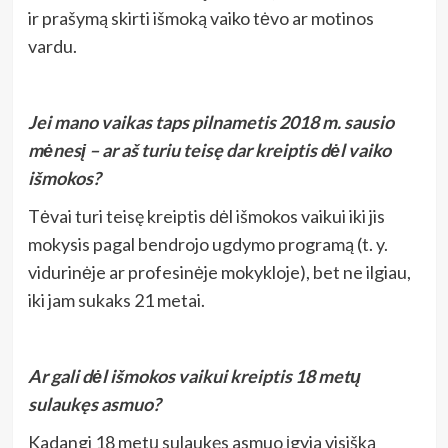
ir prašymą skirti išmoką vaiko tėvo ar motinos
vardu.
Jei mano vaikas taps pilnametis 2018 m. sausio
mėnesį – ar aš turiu teisę dar kreiptis dėl vaiko
išmokos?
Tėvai turi teisę kreiptis dėl išmokos vaikui iki jis
mokysis pagal bendrojo ugdymo programą (t. y.
vidurinėje ar profesinėje mokykloje), bet ne ilgiau,
iki jam sukaks 21 metai.
Ar gali dėl išmokos vaikui kreiptis 18 metų
sulaukęs asmuo?
Kadangi 18 metų sulaukęs asmuo įgyja visišką