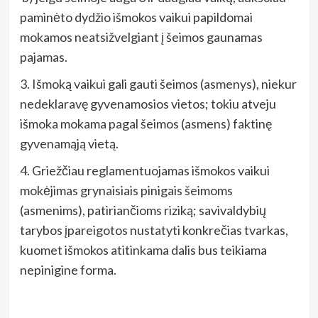
paminėto dydžio išmokos vaikui papildomai
mokamos neatsižvelgiant į šeimos gaunamas
pajamas.
3. Išmoką vaikui gali gauti šeimos (asmenys), niekur
nedeklaravę gyvenamosios vietos; tokiu atveju
išmoka mokama pagal šeimos (asmens) faktinę
gyvenamąją vietą.
4. Griežčiau reglamentuojamas išmokos vaikui
mokėjimas grynaisiais pinigais šeimoms
(asmenims), patiriančioms riziką; savivaldybių
tarybos įpareigotos nustatyti konkrečias tvarkas,
kuomet išmokos atitinkama dalis bus teikiama
nepinigine forma.