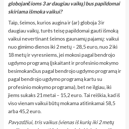
globojančioms 3 ar daugiau vaikų) bus papildomai
skiriama išmoka vaikui?
Taip, šeimos, kurios augina ir (ar) globoja 3 ir
daugiau vaikų, turės teisę papildomai gauti išmoką
vaikui nevertinant šeimos gaunamų pajamų: vaikui
nuo gimimo dienos iki 2 metų – 28,5 euro, nuo 2 iki
18 metų ir vyresniems, jei mokosi pagal bendrojo
ugdymo programą (įskaitant ir profesinio mokymo
besimokančius pagal bendrojo ugdymo programą ir
pagal bendrojo ugdymo programą kartu su
profesinio mokymo programa), bet ne ilgiau, iki
jiems sukaks 21 metai – 15,2 euro. Tai reiškia, kad iš
viso vienam vaikui būtų mokama atitinkamai 58,5
arba 45,2 euro.
Pavyzdžiui
,
tris vaikus (vienas iš kurių iki 2 metų