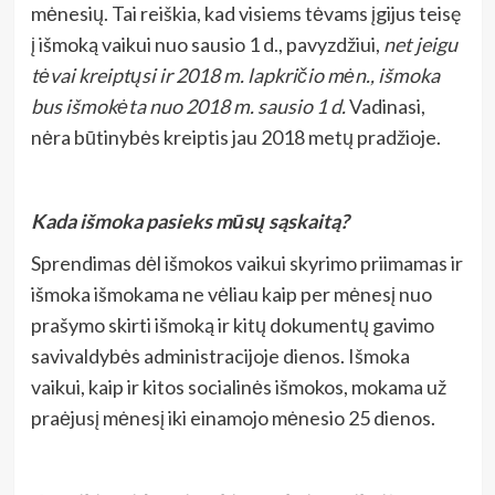
mėnesių. Tai reiškia, kad visiems tėvams įgijus teisę
į išmoką vaikui nuo sausio 1 d., pavyzdžiui,
net jeigu
tėvai kreiptųsi ir 2018 m. lapkričio mėn., išmoka
bus išmokėta nuo 2018 m. sausio 1 d.
Vadinasi,
nėra būtinybės kreiptis jau 2018 metų pradžioje.
Kada išmoka pasieks mūsų sąskaitą?
Sprendimas dėl išmokos vaikui skyrimo priimamas ir
išmoka išmokama ne vėliau kaip per mėnesį nuo
prašymo skirti išmoką ir kitų dokumentų gavimo
savivaldybės administracijoje dienos. Išmoka
vaikui, kaip ir kitos socialinės išmokos, mokama už
praėjusį mėnesį iki einamojo mėnesio 25 dienos.