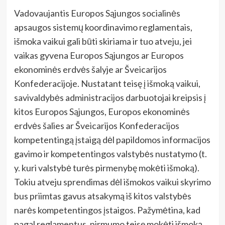
Vadovaujantis Europos Sąjungos socialinės
apsaugos sistemų koordinavimo reglamentais,
išmoka vaikui gali būti skiriama ir tuo atveju, jei
vaikas gyvena Europos Sąjungos ar Europos
ekonominės erdvės šalyje ar Šveicarijos
Konfederacijoje. Nustatant teisę į išmoką vaikui,
savivaldybės administracijos darbuotojai kreipsis į
kitos Europos Sąjungos, Europos ekonominės
erdvės šalies ar Šveicarijos Konfederacijos
kompetentingą įstaigą dėl papildomos informacijos
gavimo ir kompetentingos valstybės nustatymo (t.
y. kuri valstybė turės pirmenybę mokėti išmoką).
Tokiu atveju sprendimas dėl išmokos vaikui skyrimo
bus priimtas gavus atsakymą iš kitos valstybės
narės kompetentingos įstaigos. Pažymėtina, kad
pagal reglamentus, pirmumo teisę mokėti išmoką