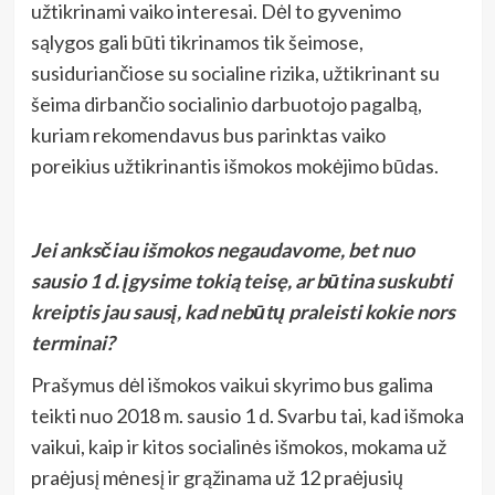
užtikrinami vaiko interesai. Dėl to gyvenimo
sąlygos gali būti tikrinamos tik šeimose,
susiduriančiose su socialine rizika, užtikrinant su
šeima dirbančio socialinio darbuotojo pagalbą,
kuriam rekomendavus bus parinktas vaiko
poreikius užtikrinantis išmokos mokėjimo būdas.
Jei anksčiau išmokos negaudavome, bet nuo
sausio 1 d. įgysime tokią teisę, ar būtina suskubti
kreiptis jau sausį, kad nebūtų praleisti kokie nors
terminai?
Prašymus dėl išmokos vaikui skyrimo bus galima
teikti nuo 2018 m. sausio 1 d. Svarbu tai, kad išmoka
vaikui, kaip ir kitos socialinės išmokos, mokama už
praėjusį mėnesį ir grąžinama už 12 praėjusių