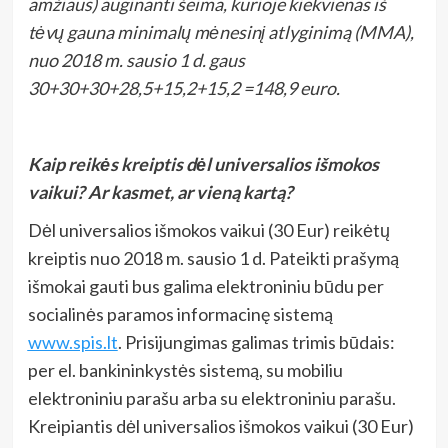
amžiaus) auginanti šeima, kurioje kiekvienas iš
tėvų gauna minimalų mėnesinį atlyginimą (MMA),
nuo 2018 m. sausio 1 d. gaus
30+30+30+28,5+15,2+15,2 =148,9 euro.
Kaip reikės kreiptis dėl universalios išmokos
vaikui? Ar kasmet, ar vieną kartą?
Dėl universalios išmokos vaikui (30 Eur) reikėtų
kreiptis nuo 2018 m. sausio 1 d. Pateikti prašymą
išmokai gauti bus galima elektroniniu būdu per
socialinės paramos informacinę sistemą
www.spis.lt
. Prisijungimas galimas trimis būdais:
per el. bankininkystės sistemą, su mobiliu
elektroniniu parašu arba su elektroniniu parašu.
Kreipiantis dėl universalios išmokos vaikui (30 Eur)