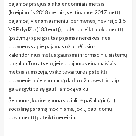
pajamos praėjusiais kalendoriniais metais
(kreipiantis 2018 metais, vertinamos 2017 metų
pajamos) vienam asmeniui per mėnesį neviršijo 1,5
VRP dydžio (183 eurų), todėl pateikti dokumentų
(pažymų) apie gautas pajamas nereikės, nes
duomenys apie pajamas už praėjusius
kalendorinius metus gaunami informacinių sistemų
pagalba.
Tuo atveju, jeigu pajamos einamaisiais
metais sumažėja, vaiko tėvai turės pateikti
duomenis apie gaunamą darbo užmokestį ir taip
galės įgyti teisę gauti išmoką vaikui.
Šeimoms, kurios gauna socialinę pašalpą ir (ar)
socialinę paramą mokiniams, jokių papildomų
dokumentų pateikti nereikia.