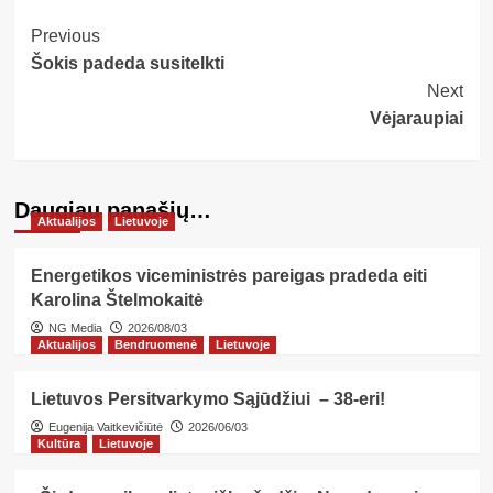
Post
Previous
Šokis padeda susitelkti
Navigation
Next
Vėjaraupiai
Daugiau panašių…
Aktualijos
Lietuvoje
Energetikos viceministrės pareigas pradeda eiti
Karolina Štelmokaitė
NG Media
2026/08/03
Aktualijos
Bendruomenė
Lietuvoje
Lietuvos Persitvarkymo Sąjūdžiui – 38-eri!
Eugenija Vaitkevičiūtė
2026/06/03
Kultūra
Lietuvoje