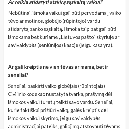
Ar reikia atidaryti atskirą sąskaitą vaikui?
Nebūtinai, išmoka vaikui gali būti pervedama į vaiko
tėvo ar motinos, globėjo (rūpintojo) vardu
atidarytą banko sąskaitą. Išmoka taip pat gali būti
išmokama bet kuriame „Lietuvos pašto“ skyriuje ar
savivaldybės (seniūnijos) kasoje (jeigu kasa yra).
Ar gali kreiptis ne vien tėvas ar mama, bet ir
seneliai?
Seneliai, paskirti vaiko globėjais (rūpintojais)
Civilinio kodekso nustatyta tvarka, prašymą dėl
išmokos vaikui turėtų teikti savo vardu. Seneliai,
kurie faktiškai prižiūri vaiką, galės kreiptis dėl
išmokos vaikui skyrimo, jeigu savivaldybės
administracijai pateiks įgaliojimą atstovauti tėvams