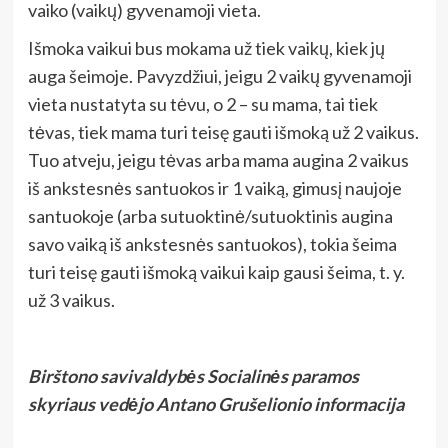
vaiko (vaikų) gyvenamoji vieta.
Išmoka vaikui bus mokama už tiek vaikų, kiek jų
auga šeimoje. Pavyzdžiui, jeigu 2 vaikų gyvenamoji
vieta nustatyta su tėvu, o 2 – su mama, tai tiek
tėvas, tiek mama turi teisę gauti išmoką už 2 vaikus.
Tuo atveju, jeigu tėvas arba mama augina 2 vaikus
iš ankstesnės santuokos ir 1 vaiką, gimusį naujoje
santuokoje (arba sutuoktinė/sutuoktinis augina
savo vaiką iš ankstesnės santuokos), tokia šeima
turi teisę gauti išmoką vaikui kaip gausi šeima, t. y.
už 3 vaikus.
Birštono savivaldybės Socialinės paramos
skyriaus vedėjo Antano Grušelionio informacija