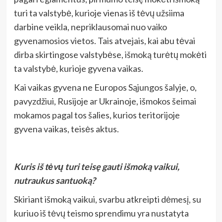
turi ta valstybė, kurioje vienas iš tėvų užsiima
darbine veikla, nepriklausomai nuo vaiko
gyvenamosios vietos. Tais atvejais, kai abu tėvai
dirba skirtingose valstybėse, išmoką turėtų mokėti
ta valstybė, kurioje gyvena vaikas.
Kai vaikas gyvena ne Europos Sąjungos šalyje, o,
pavyzdžiui, Rusijoje ar Ukrainoje, išmokos šeimai
mokamos pagal tos šalies, kurios teritorijoje
gyvena vaikas, teisės aktus.
Kuris iš tėvų turi teisę gauti išmoką vaikui,
nutraukus santuoką?
Skiriant išmoką vaikui, svarbu atkreipti dėmesį, su
kuriuo iš tėvų teismo sprendimu yra nustatyta