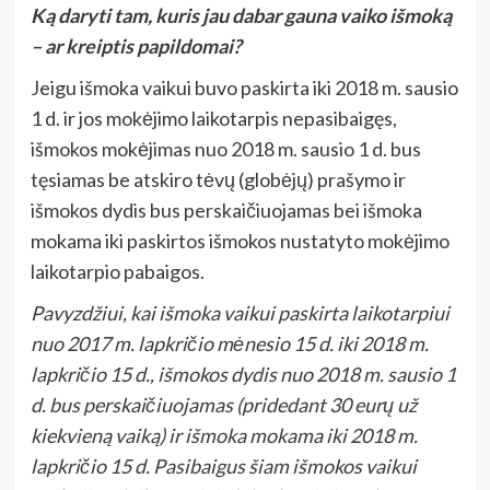
Ką daryti tam, kuris jau dabar gauna vaiko išmoką
– ar kreiptis papildomai?
Jeigu išmoka vaikui buvo paskirta iki 2018 m. sausio
1 d. ir jos mokėjimo laikotarpis nepasibaigęs,
išmokos mokėjimas nuo 2018 m. sausio 1 d. bus
tęsiamas be atskiro tėvų (globėjų) prašymo ir
išmokos dydis bus perskaičiuojamas bei išmoka
mokama iki paskirtos išmokos nustatyto mokėjimo
laikotarpio pabaigos.
Pavyzdžiui, kai išmoka vaikui paskirta laikotarpiui
nuo 2017 m. lapkričio mėnesio 15 d. iki 2018 m.
lapkričio 15 d., išmokos dydis nuo 2018 m. sausio 1
d. bus perskaičiuojamas (pridedant 30 eurų už
kiekvieną vaiką) ir išmoka mokama iki 2018 m.
lapkričio 15 d. Pasibaigus šiam išmokos vaikui