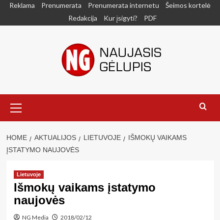
Skip
Reklama
Prenumerata
Prenumerata internetu
Šeimos kortelė
to
Redakcija
Kur įsigyti?
PDF
content
Primary
Menu
HOME
AKTUALIJOS
LIETUVOJE
IŠMOKŲ VAIKAMS
ĮSTATYMO NAUJOVĖS
Lietuvoje
Išmokų vaikams įstatymo
naujovės
NG Media
2018/02/12