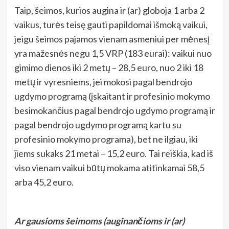
Taip, šeimos, kurios augina ir (ar) globoja 1 arba 2
vaikus, turės teisę gauti papildomai išmoką vaikui,
jeigu šeimos pajamos vienam asmeniui per mėnesį
yra mažesnės negu 1,5 VRP (183 eurai): vaikui nuo
gimimo dienos iki 2 metų – 28,5 euro, nuo 2 iki 18
metų ir vyresniems, jei mokosi pagal bendrojo
ugdymo programą (įskaitant ir profesinio mokymo
besimokančius pagal bendrojo ugdymo programą ir
pagal bendrojo ugdymo programą kartu su
profesinio mokymo programa), bet ne ilgiau, iki
jiems sukaks 21 metai – 15,2 euro. Tai reiškia, kad iš
viso vienam vaikui būtų mokama atitinkamai 58,5
arba 45,2 euro.
Ar gausioms šeimoms (auginančioms ir (ar)