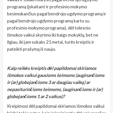
programą (įskaitant ir profesinio mokymo
besimokančius pagal bendrojo ugdymo programą ir
pagal bendrojo ugdymo programą kartu su
profesinio mokymo programa), dėl tolesnio
išmokos vaikui skyrimo iki baigs mokyklą, bet ne
ilgiau, iki jam sukaks 21 metai, turės kreiptis ir
pateikti prašymą iš naujo.
Kaip reikės kreiptis dėl papildomai skiriamos
išmokos vaikui gausioms šeimoms (auginančioms
ir (ar) globojančioms 3 ar daugiau vaikų) ar
nepasiturinčioms šeimoms, (auginančioms ir (ar)
globojančioms 1 ar 2 vaikus)?
Kreipimosi dėl papildomai skiriamos išmokos vaikui
būdai tokie patys, kaip ir kreipiantis dėl universalios