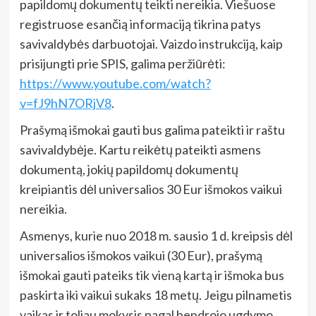
papildomų dokumentų teikti nereikia. Viešuose
registruose esančią informaciją tikrina patys
savivaldybės darbuotojai. Vaizdo instrukciją, kaip
prisijungti prie SPIS, galima peržiūrėti:
https://www.youtube.com/watch?
v=fJ9hN7ORjV8
.
Prašymą išmokai gauti bus galima pateikti ir raštu
savivaldybėje. Kartu reikėtų pateikti asmens
dokumentą, jokių papildomų dokumentų
kreipiantis dėl universalios 30 Eur išmokos vaikui
nereikia.
Asmenys, kurie nuo 2018 m. sausio 1 d. kreipsis dėl
universalios išmokos vaikui (30 Eur), prašymą
išmokai gauti pateiks tik vieną kartą ir išmoka bus
paskirta iki vaikui sukaks 18 metų. Jeigu pilnametis
vaikas ir toliau mokysis pagal bendrojo ugdymo