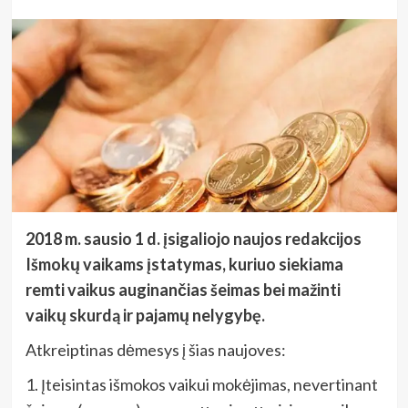
2018 m. sausio 1 d. įsigaliojo naujos redakcijos
Išmokų vaikams įstatymas, kuriuo siekiama
remti vaikus auginančias šeimas bei mažinti
vaikų skurdą ir pajamų nelygybę.
Atkreiptinas dėmesys į šias naujoves:
1. Įteisintas išmokos vaikui mokėjimas, nevertinant