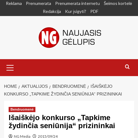
Skip
Reklama
Prenumerata
Prenumerata internetu
Šeimos kortelė
to
Redakcija
Kur įsigyti?
PDF
content
Primary
Menu
HOME
AKTUALIJOS
BENDRUOMENĖ
IŠAIŠKĖJO
KONKURSO „TAPKIME ŽYDINČIA SENIŪNIJA“ PRIZININKAI
Bendruomenė
Išaiškėjo konkurso „Tapkime
žydinčia seniūnija“ prizininkai
NG Media
2015/09/24