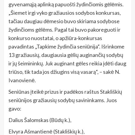
gyvenamąją aplinką papuošti žydinčiomis gėlėmis.
„Šiemet irgi vyko gražiausios sodybos konkursas,
tačiau daugiau dėmesio buvo skiriama sodybose
žydinčioms gėlėms. Pagal tai buvo pakoreguoti ir
konkurso nuostatai, o apžiūra-konkursas
pavadintas „Tapkime žydinčia seniūnija“. Išrinkome
13 gražiausių, daugiausia gėlių auginančių sodybų
ir jų šeimininkų. Juk auginant gėles reikia įdėti daug
triūso, tik tada jos džiugins visą vasarą“, – sakė N.
Ivanovienė.
Seniūnas įteikė prizus ir padėkos raštus Stakliškių
seniūnijos gražiausių sodybų savininkams. Juos
gavo:
Dalius Šalomskas (Būdų k.),
Elvyra Ašmantienė (Stakliškių k.),