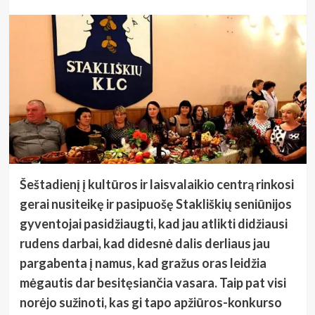
Šeštadienį į kultūros ir laisvalaikio centrą rinkosi
gerai nusiteikę ir pasipuošę Stakliškių seniūnijos
gyventojai pasidžiaugti, kad jau atlikti didžiausi
rudens darbai, kad didesnė dalis derliaus jau
pargabenta į namus, kad gražus oras leidžia
mėgautis dar besitęsiančia vasara. Taip pat visi
norėjo sužinoti, kas gi tapo apžiūros-konkurso