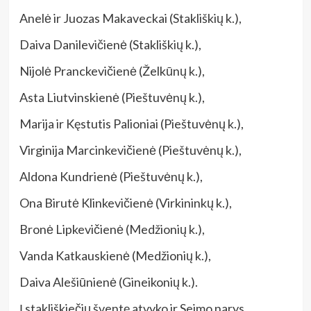
Anelė ir Juozas Makaveckai (Stakliškių k.),
Daiva Danilevičienė (Stakliškių k.),
Nijolė Pranckevičienė (Želkūnų k.),
Asta Liutvinskienė (Pieštuvėnų k.),
Marija ir Kęstutis Palioniai (Pieštuvėnų k.),
Virginija Marcinkevičienė (Pieštuvėnų k.),
Aldona Kundrienė (Pieštuvėnų k.),
Ona Birutė Klinkevičienė (Virkininkų k.),
Bronė Lipkevičienė (Medžionių k.),
Vanda Katkauskienė (Medžionių k.),
Daiva Alešiūnienė (Gineikonių k.).
Į stakliškiečių šventę atvyko ir Seimo narys