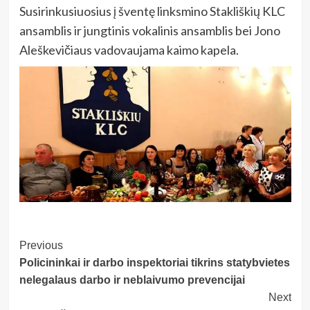
Susirinkusiuosius į šventę linksmino Stakliškių KLC
ansamblis ir jungtinis vokalinis ansamblis bei Jono
Aleškevičiaus vadovaujama kaimo kapela.
Post
Previous
Policininkai ir darbo inspektoriai tikrins statybvietes
Navigation
nelegalaus darbo ir neblaivumo prevencijai
Next