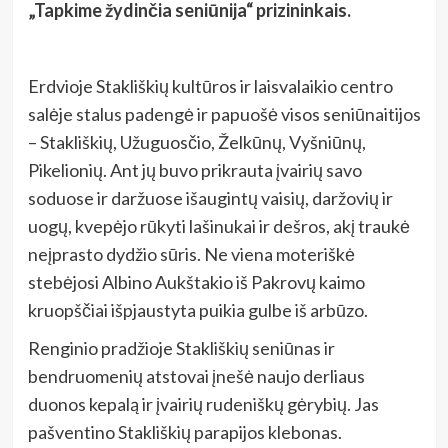
„Tapkime žydinčia seniūnija“ prizininkais.
Erdvioje Stakliškių kultūros ir laisvalaikio centro
salėje stalus padengė ir papuošė visos seniūnaitijos
– Stakliškių, Užuguosčio, Želkūnų, Vyšniūnų,
Pikelionių. Ant jų buvo prikrauta įvairių savo
soduose ir daržuose išaugintų vaisių, daržovių ir
uogų, kvepėjo rūkyti lašinukai ir dešros, akį traukė
neįprasto dydžio sūris. Ne viena moteriškė
stebėjosi Albino Aukštakio iš Pakrovų kaimo
kruopščiai išpjaustyta puikia gulbe iš arbūzo.
Renginio pradžioje Stakliškių seniūnas ir
bendruomenių atstovai įnešė naujo derliaus
duonos kepalą ir įvairių rudeniškų gėrybių. Jas
pašventino Stakliškių parapijos klebonas.