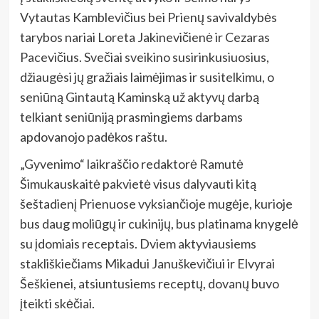
Vytautas Kamblevičius bei Prienų savivaldybės
tarybos nariai Loreta Jakinevičienė ir Cezaras
Pacevičius. Svečiai sveikino susirinkusiuosius,
džiaugėsi jų gražiais laimėjimas ir susitelkimu, o
seniūną Gintautą Kaminską už aktyvų darbą
telkiant seniūniją prasmingiems darbams
apdovanojo padėkos raštu.
„Gyvenimo“ laikraščio redaktorė Ramutė
Šimukauskaitė pakvietė visus dalyvauti kitą
šeštadienį Prienuose vyksiančioje mugėje, kurioje
bus daug moliūgų ir cukinijų, bus platinama knygelė
su įdomiais receptais. Dviem aktyviausiems
stakliškiečiams Mikadui Januškevičiui ir Elvyrai
Šeškienei, atsiuntusiems receptų, dovanų buvo
įteikti skėčiai.