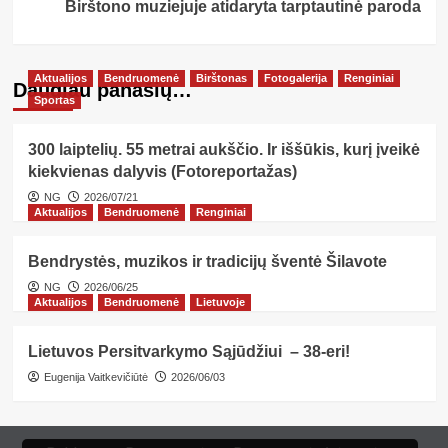
Birštono muziejuje atidaryta tarptautinė paroda
Aktualijos
Bendruomenė
Birštonas
Fotogalerija
Renginiai
Daugiau panašių…
Sportas
300 laiptelių. 55 metrai aukščio. Ir iššūkis, kurį įveikė
kiekvienas dalyvis (Fotoreportažas)
NG
2026/07/21
Aktualijos
Bendruomenė
Renginiai
Bendrystės, muzikos ir tradicijų šventė Šilavote
NG
2026/06/25
Aktualijos
Bendruomenė
Lietuvoje
Lietuvos Persitvarkymo Sąjūdžiui – 38-eri!
Eugenija Vaitkevičiūtė
2026/06/03