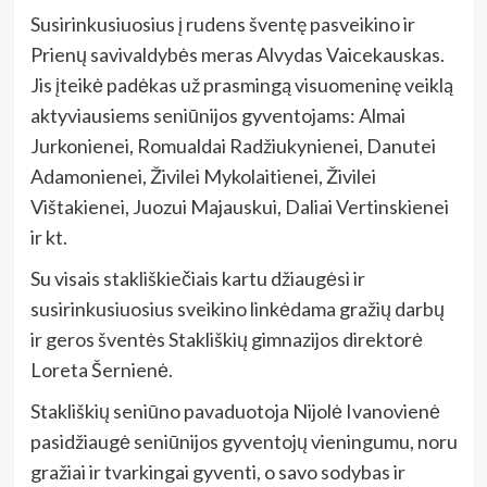
Susirinkusiuosius į rudens šventę pasveikino ir
Prienų savivaldybės meras Alvydas Vaicekauskas.
Jis įteikė padėkas už prasmingą visuomeninę veiklą
aktyviausiems seniūnijos gyventojams: Almai
Jurkonienei, Romualdai Radžiukynienei, Danutei
Adamonienei, Živilei Mykolaitienei, Živilei
Vištakienei, Juozui Majauskui, Daliai Vertinskienei
ir kt.
Su visais stakliškiečiais kartu džiaugėsi ir
susirinkusiuosius sveikino linkėdama gražių darbų
ir geros šventės Stakliškių gimnazijos direktorė
Loreta Šernienė.
Stakliškių seniūno pavaduotoja Nijolė Ivanovienė
pasidžiaugė seniūnijos gyventojų vieningumu, noru
gražiai ir tvarkingai gyventi, o savo sodybas ir