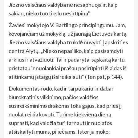
Jiezno valsčiaus valdyba nė nesapnuoja ir, kaip
sakiau, nieko tuo tikslu nesirūpina“.
Žaviesi mokytojo V. Bartlingo principingumu. Jam,
kovojančiam už mokyklą, už jaunąją Lietuvos kartą,
Jiezno valsčiaus valdyba trukdė nuvykti į apskrities
centrą Alytų. „Nieko nepasiliko, kaip pasisamdyti
arklius ir atvažiuoti. Tai ir padaryta, sąskaitą kartu
pristatau ir nuolankiai prašau pasirūpinti išlaidas iš
atitinkamų įstaigų išsireikalauti“ (Ten pat, p 144).
Dokumentas rodo, kad ir tarpukariu, ir dabar
biurokratinis vilkinimo, pačios valdžios
susireikšminimo drakonas toks gajus, kad prieš jį
nuolat reikia kovoti. Turime kiekvieną dieną
suprasti, kad valdžia turi tarnauti ir nuolatos
atsiskaityti mums, piliečiams. Istorija moko: