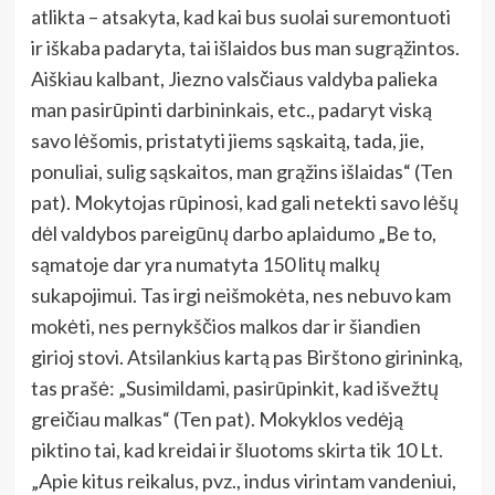
atlikta – atsakyta, kad kai bus suolai suremontuoti
ir iškaba padaryta, tai išlaidos bus man sugrąžintos.
Aiškiau kalbant, Jiezno valsčiaus valdyba palieka
man pasirūpinti darbininkais, etc., padaryt viską
savo lėšomis, pristatyti jiems sąskaitą, tada, jie,
ponuliai, sulig sąskaitos, man grąžins išlaidas“ (Ten
pat). Mokytojas rūpinosi, kad gali netekti savo lėšų
dėl valdybos pareigūnų darbo aplaidumo „Be to,
sąmatoje dar yra numatyta 150 litų malkų
sukapojimui. Tas irgi neišmokėta, nes nebuvo kam
mokėti, nes pernykščios malkos dar ir šiandien
girioj stovi. Atsilankius kartą pas Birštono girininką,
tas prašė: „Susimildami, pasirūpinkit, kad išvežtų
greičiau malkas“ (Ten pat). Mokyklos vedėją
piktino tai, kad kreidai ir šluotoms skirta tik 10 Lt.
„Apie kitus reikalus, pvz., indus virintam vandeniui,