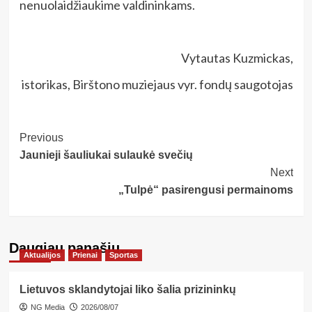
nenuolaidžiaukime valdininkams.
Vytautas Kuzmickas,
istorikas, Birštono muziejaus vyr. fondų saugotojas
Post
Previous
Jaunieji šauliukai sulaukė svečių
Navigation
Next
„Tulpė“ pasirengusi permainoms
Daugiau panašių…
Aktualijos
Prienai
Sportas
Lietuvos sklandytojai liko šalia prizininkų
NG Media
2026/08/07