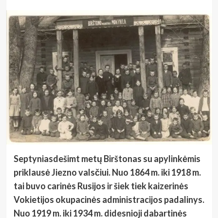
Septyniasdešimt metų Birštonas su apylinkėmis
priklausė Jiezno valsčiui. Nuo 1864 m. iki 1918 m.
tai buvo carinės Rusijos ir šiek tiek kaizerinės
Vokietijos okupacinės administracijos padalinys.
Nuo 1919 m. iki 1934 m. didesnioji dabartinės