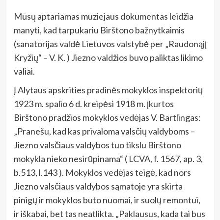
Mūsų aptariamas muziejaus dokumentas leidžia
manyti, kad tarpukariu Birštono bažnytkaimis
(sanatorijas valdė Lietuvos valstybė per „Raudonąjį
Kryžių“ – V. K. ) Jiezno valdžios buvo paliktas likimo
valiai.
Į Alytaus apskrities pradinės mokyklos inspektorių
1923 m. spalio 6 d. kreipėsi 1918 m. įkurtos
Birštono pradžios mokyklos vedėjas V. Bartlingas:
„Pranešu, kad kas privaloma valsčių valdyboms –
Jiezno valsčiaus valdybos tuo tikslu Birštono
mokykla nieko nesirūpinama“ ( LCVA, f. 1567, ap. 3,
b.513, l.143 ). Mokyklos vedėjas teigė, kad nors
Jiezno valsčiaus valdybos sąmatoje yra skirta
pinigų ir mokyklos buto nuomai, ir suolų remontui,
ir iškabai, bet tas neatlikta. „Paklausus, kada tai bus