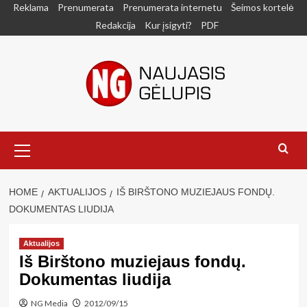
Skip
Reklama
Prenumerata
Prenumerata internetu
Šeimos kortelė
to
Redakcija
Kur įsigyti?
PDF
content
Primary
Menu
HOME
AKTUALIJOS
IŠ BIRŠTONO MUZIEJAUS FONDŲ.
DOKUMENTAS LIUDIJA
Aktualijos
Iš Birštono muziejaus fondų.
Dokumentas liudija
NG Media
2012/09/15