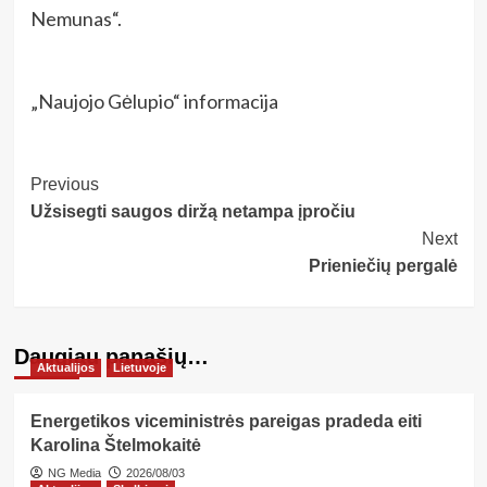
Nemunas“.
„Naujojo Gėlupio“ informacija
Post
Previous
Užsisegti saugos diržą netampa įpročiu
Navigation
Next
Prieniečių pergalė
Daugiau panašių…
Aktualijos
Lietuvoje
Energetikos viceministrės pareigas pradeda eiti
Karolina Štelmokaitė
NG Media
2026/08/03