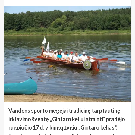
Vandens sporto mėgėjai tradicinę tarptautinę
irklavimo šventę „Gintaro keliui atminti“ pradėjo
rugpjūčio 17 d. vikingų žygiu „Gintaro kelias“.