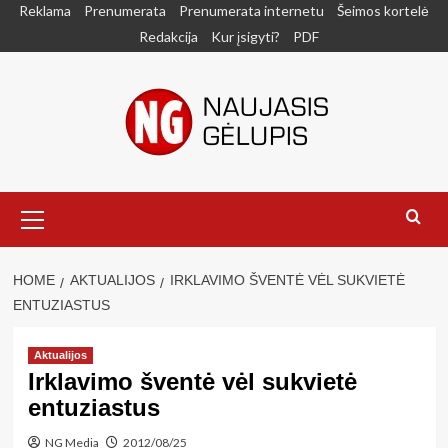
Skip
Reklama
Prenumerata
Prenumerata internetu
Šeimos kortelė
to
Redakcija
Kur įsigyti?
PDF
content
Primary
Menu
HOME
AKTUALIJOS
IRKLAVIMO ŠVENTĖ VĖL SUKVIETĖ
ENTUZIASTUS
Aktualijos
Irklavimo šventė vėl sukvietė
entuziastus
NG Media
2012/08/25