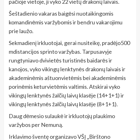
pačioje vietoje, ji vyko 22 vietų drakonų laivais.
Šeštadienio vakaras baigėsi nuotaikingomis
komandinėmis varžybomis ir bendru vakarojimu
prie laužo.
Sekmadienį irkluotojai, gerai nusiteikę, pradėjo500
mdistancijos sprinto varžybas. Tarpusavyje
rungtyniavo dvivietės turistinės baidarės ir
kanojos, vyko vikingų lenktynės drakonų laivais ir
akademinėmis aštuonvietėmis bei akademinėmis
porinėmis keturvietėmis valtimis. Atskirai vyko
vikingų lenktynės žalčių laivų klasėje (14+1+1) ir
vikingų lenktynės žalčių laivų klasėje (8+1+1).
Daug dėmesio sulaukė ir irkluotojų plaukimo
varžybos per Nemuną.
Irklavimo šventę organizavo VŠĮ „Birštono