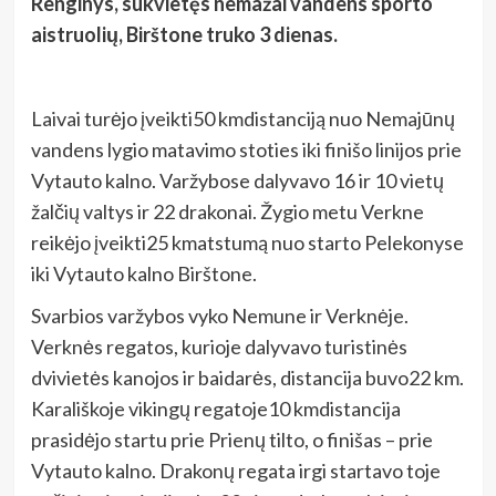
Renginys, sukvietęs nemažai vandens sporto
aistruolių, Birštone truko 3 dienas.
Laivai turėjo įveikti50 kmdistanciją nuo Nemajūnų
vandens lygio matavimo stoties iki finišo linijos prie
Vytauto kalno. Varžybose dalyvavo 16 ir 10 vietų
žalčių valtys ir 22 drakonai. Žygio metu Verkne
reikėjo įveikti25 kmatstumą nuo starto Pelekonyse
iki Vytauto kalno Birštone.
Svarbios varžybos vyko Nemune ir Verknėje.
Verknės regatos, kurioje dalyvavo turistinės
dvivietės kanojos ir baidarės, distancija buvo22 km.
Karališkoje vikingų regatoje10 kmdistancija
prasidėjo startu prie Prienų tilto, o finišas – prie
Vytauto kalno. Drakonų regata irgi startavo toje