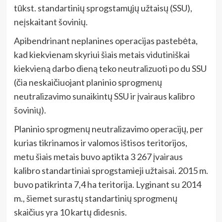
tūkst. standartinių sprogstamųjų užtaisų (SSU),
neįskaitant šovinių.
Apibendrinant neplanines operacijas pastebėta,
kad kiekvienam skyriui šiais metais vidutiniškai
kiekvieną darbo dieną teko neutralizuoti po du SSU
(čia neskaičiuojant planinio sprogmenų
neutralizavimo sunaikintų SSU ir įvairaus kalibro
šovinių).
Planinio sprogmenų neutralizavimo operacijų, per
kurias tikrinamos ir valomos ištisos teritorijos,
metu šiais metais buvo aptikta 3 267 įvairaus
kalibro standartiniai sprogstamieji užtaisai. 2015 m.
buvo patikrinta 7,4 ha teritorija. Lyginant su 2014
m., šiemet surastų standartinių sprogmenų
skaičius yra 10 kartų didesnis.