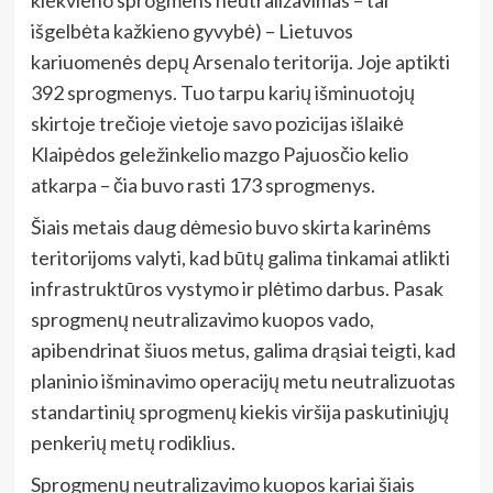
kiekvieno sprogmens neutralizavimas – tai
išgelbėta kažkieno gyvybė) – Lietuvos
kariuomenės depų Arsenalo teritorija. Joje aptikti
392 sprogmenys. Tuo tarpu karių išminuotojų
skirtoje trečioje vietoje savo pozicijas išlaikė
Klaipėdos geležinkelio mazgo Pajuosčio kelio
atkarpa – čia buvo rasti 173 sprogmenys.
Šiais metais daug dėmesio buvo skirta karinėms
teritorijoms valyti, kad būtų galima tinkamai atlikti
infrastruktūros vystymo ir plėtimo darbus. Pasak
sprogmenų neutralizavimo kuopos vado,
apibendrinat šiuos metus, galima drąsiai teigti, kad
planinio išminavimo operacijų metu neutralizuotas
standartinių sprogmenų kiekis viršija paskutiniųjų
penkerių metų rodiklius.
Sprogmenų neutralizavimo kuopos kariai šiais