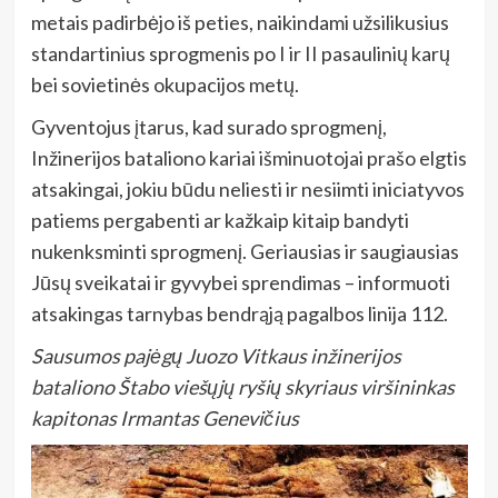
metais padirbėjo iš peties, naikindami užsilikusius
standartinius sprogmenis po I ir II pasaulinių karų
bei sovietinės okupacijos metų.
Gyventojus įtarus, kad surado sprogmenį,
Inžinerijos bataliono kariai išminuotojai prašo elgtis
atsakingai, jokiu būdu neliesti ir nesiimti iniciatyvos
patiems pergabenti ar kažkaip kitaip bandyti
nukenksminti sprogmenį. Geriausias ir saugiausias
Jūsų sveikatai ir gyvybei sprendimas – informuoti
atsakingas tarnybas bendrąją pagalbos linija 112.
Sausumos pajėgų Juozo Vitkaus inžinerijos
bataliono Štabo viešųjų ryšių skyriaus viršininkas
kapitonas Irmantas Genevičius