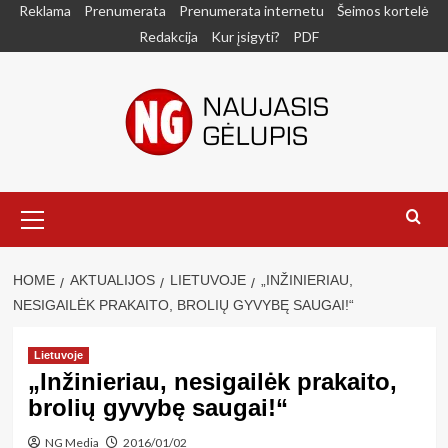
Skip
Reklama
Prenumerata
Prenumerata internetu
Šeimos kortelė
to
Redakcija
Kur įsigyti?
PDF
content
Primary
Menu
HOME
AKTUALIJOS
LIETUVOJE
„INŽINIERIAU,
NESIGAILĖK PRAKAITO, BROLIŲ GYVYBĘ SAUGAI!“
Lietuvoje
„Inžinieriau, nesigailėk prakaito,
brolių gyvybę saugai!“
NG Media
2016/01/02