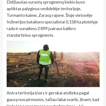
Didžiausias surastų sprogmenų kiekis buvo
aptiktas palyginus nedidelėje teritorijoje,
Turmanto kaime, Zarasų rajone. Šioje vietovėje
Inžinerijos bataliono specialistai 0,158 ha plotelyje
rado ir sunaikino 2 899 įvairaus kalibro
standartinius sprogmenis.
Antra teritorija (nors ir gerokai atsilieka pagal
gausą nuo pirmosios, tačiau labai svarbi, žinant, kad