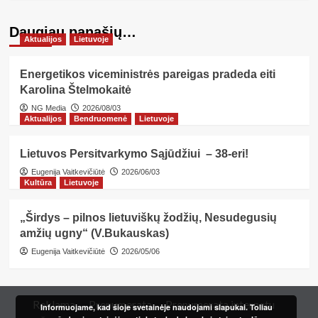
Daugiau panašių…
Aktualijos
Lietuvoje
Energetikos viceministrės pareigas pradeda eiti
Karolina Štelmokaitė
NG Media
2026/08/03
Aktualijos
Bendruomenė
Lietuvoje
Lietuvos Persitvarkymo Sąjūdžiui – 38-eri!
Eugenija Vaitkevičiūtė
2026/06/03
Kultūra
Lietuvoje
„Širdys – pilnos lietuviškų žodžių, Nesudegusių
amžių ugny“ (V.Bukauskas)
Eugenija Vaitkevičiūtė
2026/05/06
Reklama
Prenumerata
Prenumerata internetu
Informuojame, kad šioje svetainėje naudojami slapukai. Toliau