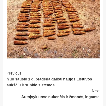
Post
Previous
Nuo sausio 1 d. pradeda galioti naujos Lietuvos
Navigation
aukščių ir sunkio sistemos
Next
Autoįvykiuose nukenčia ir žmonės, ir gamta