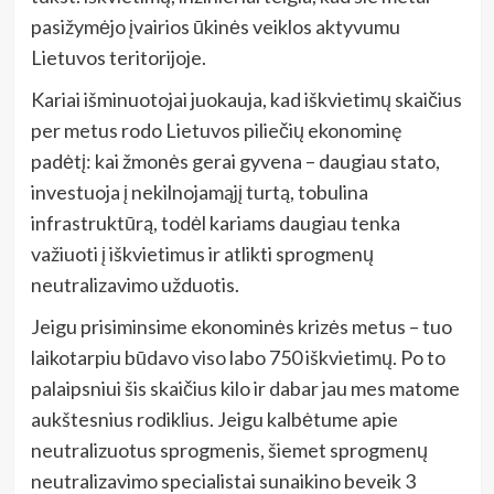
pasižymėjo įvairios ūkinės veiklos aktyvumu
Lietuvos teritorijoje.
Kariai išminuotojai juokauja, kad iškvietimų skaičius
per metus rodo Lietuvos piliečių ekonominę
padėtį: kai žmonės gerai gyvena – daugiau stato,
investuoja į nekilnojamąjį turtą, tobulina
infrastruktūrą, todėl kariams daugiau tenka
važiuoti į iškvietimus ir atlikti sprogmenų
neutralizavimo užduotis.
Jeigu prisiminsime ekonominės krizės metus – tuo
laikotarpiu būdavo viso labo 750 iškvietimų. Po to
palaipsniui šis skaičius kilo ir dabar jau mes matome
aukštesnius rodiklius. Jeigu kalbėtume apie
neutralizuotus sprogmenis, šiemet sprogmenų
neutralizavimo specialistai sunaikino beveik 3