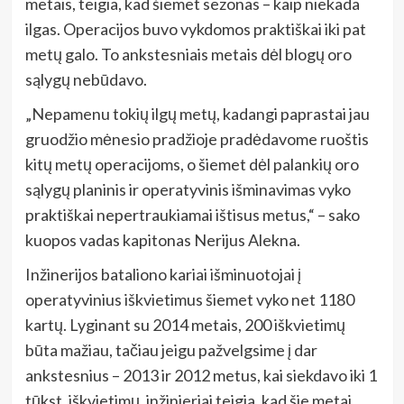
metais, teigia, kad šiemet sezonas – kaip niekada
ilgas. Operacijos buvo vykdomos praktiškai iki pat
metų galo. To ankstesniais metais dėl blogų oro
sąlygų nebūdavo.
„Nepamenu tokių ilgų metų, kadangi paprastai jau
gruodžio mėnesio pradžioje pradėdavome ruoštis
kitų metų operacijoms, o šiemet dėl palankių oro
sąlygų planinis ir operatyvinis išminavimas vyko
praktiškai nepertraukiamai ištisus metus,“ – sako
kuopos vadas kapitonas Nerijus Alekna.
Inžinerijos bataliono kariai išminuotojai į
operatyvinius iškvietimus šiemet vyko net 1180
kartų. Lyginant su 2014 metais, 200 iškvietimų
būta mažiau, tačiau jeigu pažvelgsime į dar
ankstesnius – 2013 ir 2012 metus, kai siekdavo iki 1
tūkst. iškvietimų, inžinieriai teigia, kad šie metai