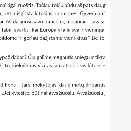
mai ilgai ruoštis. Tačiau tokiu būdu aš pats daug
ja, bet ir išgirsta kitokias nuomones. Gyvendami
Aš dalijuosi savo patirtimi, mokiniai – savąja.
 labai svarbu, kai Europa yra laisva ir vieninga.
ildome ir geriau pažįstame vieni kitus.“ Be to,
 o ypač dabar? Čia galime mėgautis sniegu ir tikra
 to, kiekvienas vizitas jam atrodo vis kitoks –
kad Fons – tarsi mokytojas, daug metų dirbantis
„Jei kviesite, būtinai atvažiuosiu. Atvažiuosiu į