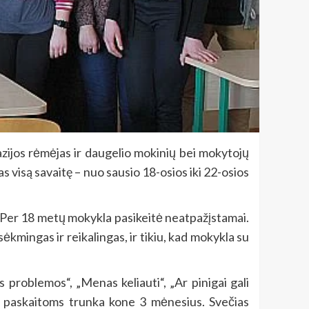
azijos rėmėjas ir daugelio mokinių bei mokytojų
s visą savaitę – nuo sausio 18-osios iki 22-osios
„Per 18 metų mokykla pasikeitė neatpažįstamai.
mingas ir reikalingas, ir tikiu, kad mokykla su
problemos“, „Menas keliauti“, „Ar pinigai gali
as paskaitoms trunka kone 3 mėnesius. Svečias