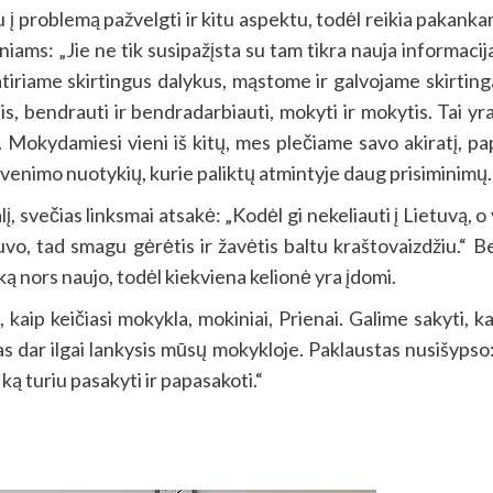
u į problemą pažvelgti ir kitu aspektu, todėl reikia pakanka
niams: „Jie ne tik susipažįsta su tam tikra nauja informaci
iame skirtingus dalykus, mąstome ir galvojame skirtingai. 
is, bendrauti ir bendradarbiauti, mokyti ir mokytis. Tai yra
 Mokydamiesi vieni iš kitų, mes plečiame savo akiratį, pap
yvenimo nuotykių, kurie paliktų atmintyje daug prisiminimų.
lį, svečias linksmai atsakė: „Kodėl gi nekeliauti į Lietuvą,
vo, tad smagu gėrėtis ir žavėtis baltu kraštovaizdžiu.“ Bet
 ką nors naujo, todėl kiekviena kelionė yra
įdomi.
, kaip keičiasi mokykla, mokiniai, Prienai. Galime sakyti, 
s dar ilgai lankysis mūsų mokykloje. Paklaustas nusišypso: 
, ką turiu pasakyti ir papasakoti.“