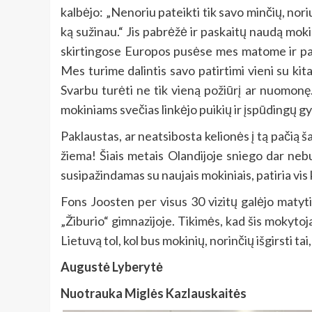
kalbėjo: „Nenoriu pateikti tik savo minčių, nori
ką sužinau.“ Jis pabrėžė ir paskaitų naudą moki
skirtingose Europos pusėse mes matome ir patir
Mes turime dalintis savo patirtimi vieni su kita
Svarbu turėti ne tik vieną požiūrį ar nuomonę.
mokiniams svečias linkėjo puikių ir įspūdingų g
Paklaustas, ar neatsibosta kelionės į tą pačią ša
žiema! Šiais metais Olandijoje sniego dar nebu
susipažindamas su naujais mokiniais, patiria vis
Fons Joosten per visus 30 vizitų galėjo matyti
„Žiburio“ gimnazijoje. Tikimės, kad šis mokytoja
Lietuvą tol, kol bus mokinių, norinčių išgirsti tai
Augustė Lyberytė
Nuotrauka Miglės Kazlauskaitės