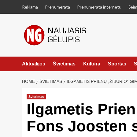
Skip
Reklama
Prenumerata
Prenumerata internetu
Šeim
to
content
Aktualijos
Švietimas
Kultūra
Sportas
S
HOME
ŠVIETIMAS
ILGAMETIS PRIENŲ „ŽIBURIO“ G
Švietimas
Ilgametis Prie
Fons Joosten s