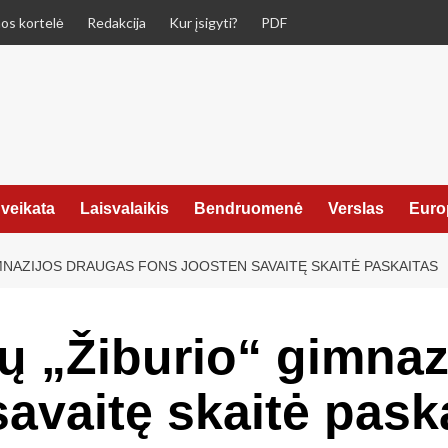
os kortelė
Redakcija
Kur įsigyti?
PDF
veikata
Laisvalaikis
Bendruomenė
Verslas
Euro
IMNAZIJOS DRAUGAS FONS JOOSTEN SAVAITĘ SKAITĖ PASKAITAS
nų „Žiburio“ gimna
avaitę skaitė pask