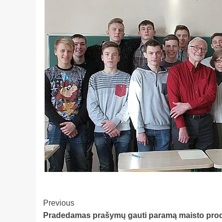
Post
Previous
Pradedamas prašymų gauti paramą maisto prod
Navigation