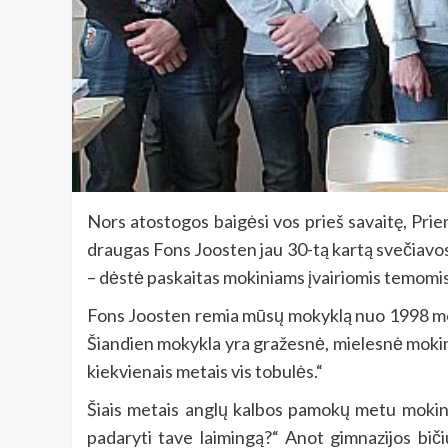
Nors atostogos baigėsi vos prieš savaitę, Prie
draugas Fons Joosten jau 30-tą kartą svečiavosi 
– dėstė paskaitas mokiniams įvairiomis temomis
Fons Joosten remia mūsų mokyklą nuo 1998 metų
Šiandien mokykla yra gražesnė, mielesnė mokini
kiekvienais metais vis tobulės.“
Šiais metais anglų kalbos pamokų metu mokinia
padaryti tave laimingą?“ Anot gimnazijos bič