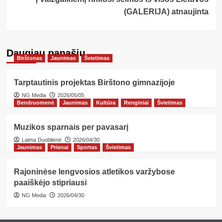
(GALERIJA) atnaujinta
Daugiau panašių…
Birštonas
Jaunimas
Švietimas
Tarptautinis projektas Birštono gimnazijoje
NG Media
2026/05/05
Bendruomenė
Jaunimas
Kultūra
Renginiai
Švietimas
Muzikos sparnais per pavasarį
Laima Duoblienė
2026/04/30
Jaunimas
Prienai
Sportas
Švietimas
Rajoninėse lengvosios atletikos varžybose
paaiškėjo stipriausi
NG Media
2026/04/30