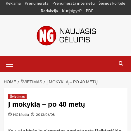
Skip
Reklama
Prenumerata
Prenumerata internetu
Šeimos kortelė
to
Redakcija
Kur įsigyti?
PDF
content
Primary
Menu
HOME
ŠVIETIMAS
Į MOKYKLĄ – PO 40 METŲ
Švietimas
Į mokyklą – po 40 metų
NG Media
2013/06/08
Saulėtą birželio pirmosios popietę prie Balbieriškio