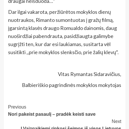
draugai neišduoda…“
Dar ilgai vakarota, peržiūrėtos mokyklos dienų
nuotraukos, Rimanto sumontuotas į gražų filmą,
įgarsintą klasės draugo Romualdo dainomis, daug
nuoširdžiai pabendrauta, pasidžiaugta galimybe
sugrįžti ten, kur dar esi laukiamas, susitarta vėl
susitikti ,,prie mokyklos slenksčio, prie žalių klevų“.
Vitas Rymantas Sidaravičius,
Balbieriškio pagrindinės mokyklos mokytojas
Post
Previous
Nori pakeist pasaulį – pradėk keisti save
Navigation
Next
Į Vaizgaikiemį rinkosi šeimos iš visos Lietuvos