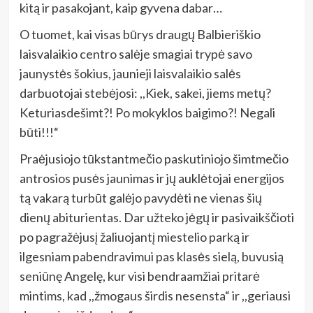
kitą ir pasakojant, kaip gyvena dabar…
O tuomet, kai visas būrys draugų Balbieriškio
laisvalaikio centro salėje smagiai trypė savo
jaunystės šokius, jaunieji laisvalaikio salės
darbuotojai stebėjosi: ,,Kiek, sakei, jiems metų?
Keturiasdešimt?! Po mokyklos baigimo?! Negali
būti!!!“
Praėjusiojo tūkstantmečio paskutiniojo šimtmečio
antrosios pusės jaunimas ir jų auklėtojai energijos
tą vakarą turbūt galėjo pavydėti ne vienas šių
dienų abiturientas. Dar užteko jėgų ir pasivaikščioti
po pagražėjusį žaliuojantį miestelio parką ir
ilgesniam pabendravimui pas klasės sielą, buvusią
seniūnę Angelę, kur visi bendraamžiai pritarė
mintims, kad ,,žmogaus širdis nesensta“ ir ,,geriausi