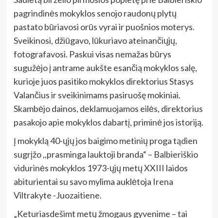
pagrindinės mokyklos senojo raudonų plytų
pastato būriavosi orūs vyrai ir puošnios moterys.
Sveikinosi, džiūgavo, lūkuriavo ateinančiųjų,
fotografavosi. Paskui visas nemažas būrys
sugužėjo į antrame aukšte esančią mokyklos salę,
kurioje juos pasitiko mokyklos direktorius Stasys
Valančius ir sveikinimams pasiruošę mokiniai.
Skambėjo dainos, deklamuojamos eilės, direktorius
pasakojo apie mokyklos dabartį, priminė jos istoriją.
Į mokyklą 40-ųjų jos baigimo metinių proga tądien
sugrįžo ,,prasminga lauktoji branda“ – Balbieriškio
vidurinės mokyklos 1973-ųjų metų XXIII laidos
abiturientai su savo mylima auklėtoja Irena
Viltrakyte -Juozaitiene.
„Keturiasdešimt metų žmogaus gyvenime – tai