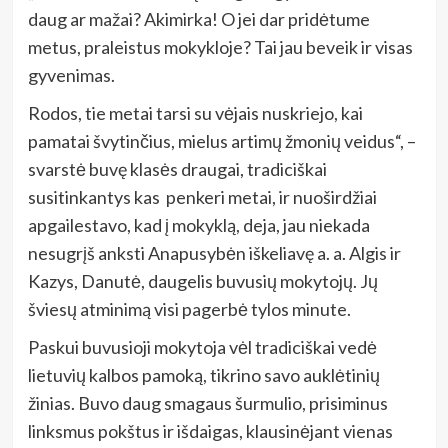
daug ar mažai? Akimirka! O jei dar pridėtume
metus, praleistus mokykloje? Tai jau beveik ir visas
gyvenimas.
Rodos, tie metai tarsi su vėjais nuskriejo, kai
pamatai švytinčius, mielus artimų žmonių veidus“, –
svarstė buvę klasės draugai, tradiciškai
susitinkantys kas penkeri metai, ir nuoširdžiai
apgailestavo, kad į mokyklą, deja, jau niekada
nesugrįš anksti Anapusybėn iškeliavę a. a. Algis ir
Kazys, Danutė, daugelis buvusių mokytojų. Jų
šviesų atminimą visi pagerbė tylos minute.
Paskui buvusioji mokytoja vėl tradiciškai vedė
lietuvių kalbos pamoką, tikrino savo auklėtinių
žinias. Buvo daug smagaus šurmulio, prisiminus
linksmus pokštus ir išdaigas, klausinėjant vienas