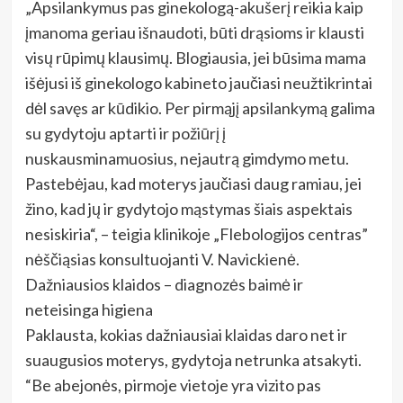
„Apsilankymus pas ginekologą-akušerį reikia kaip
įmanoma geriau išnaudoti, būti drąsioms ir klausti
visų rūpimų klausimų. Blogiausia, jei būsima mama
išėjusi iš ginekologo kabineto jaučiasi neužtikrintai
dėl savęs ar kūdikio. Per pirmąjį apsilankymą galima
su gydytoju aptarti ir požiūrį į
nuskausminamuosius, nejautrą gimdymo metu.
Pastebėjau, kad moterys jaučiasi daug ramiau, jei
žino, kad jų ir gydytojo mąstymas šiais aspektais
nesiskiria“, – teigia klinikoje „Flebologijos centras”
nėščiąsias konsultuojanti V. Navickienė.
Dažniausios klaidos – diagnozės baimė ir
neteisinga higiena
Paklausta, kokias dažniausiai klaidas daro net ir
suaugusios moterys, gydytoja netrunka atsakyti.
“Be abejonės, pirmoje vietoje yra vizito pas