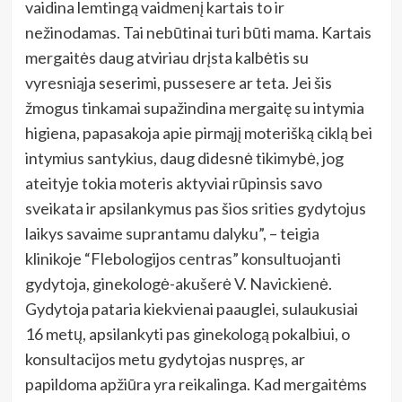
vaidina lemtingą vaidmenį kartais to ir
nežinodamas. Tai nebūtinai turi būti mama. Kartais
mergaitės daug atviriau drįsta kalbėtis su
vyresniąja seserimi, pussesere ar teta. Jei šis
žmogus tinkamai supažindina mergaitę su intymia
higiena, papasakoja apie pirmąjį moterišką ciklą bei
intymius santykius, daug didesnė tikimybė, jog
ateityje tokia moteris aktyviai rūpinsis savo
sveikata ir apsilankymus pas šios srities gydytojus
laikys savaime suprantamu dalyku”, – teigia
klinikoje “Flebologijos centras” konsultuojanti
gydytoja, ginekologė-akušerė V. Navickienė.
Gydytoja pataria kiekvienai paauglei, sulaukusiai
16 metų, apsilankyti pas ginekologą pokalbiui, o
konsultacijos metu gydytojas nuspręs, ar
papildoma apžiūra yra reikalinga. Kad mergaitėms