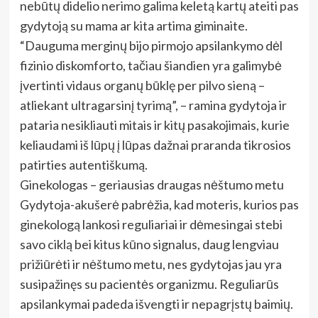
nebūtų didelio nerimo galima keletą kartų ateiti pas
gydytoją su mama ar kita artima giminaite.
“Dauguma merginų bijo pirmojo apsilankymo dėl
fizinio diskomforto, tačiau šiandien yra galimybė
įvertinti vidaus organų būklę per pilvo sieną –
atliekant ultragarsinį tyrimą”, – ramina gydytoja ir
pataria nesikliauti mitais ir kitų pasakojimais, kurie
keliaudami iš lūpų į lūpas dažnai praranda tikrosios
patirties autentiškumą.
Ginekologas – geriausias draugas nėštumo metu
Gydytoja-akušerė pabrėžia, kad moteris, kurios pas
ginekologą lankosi reguliariai ir dėmesingai stebi
savo ciklą bei kitus kūno signalus, daug lengviau
prižiūrėti ir nėštumo metu, nes gydytojas jau yra
susipažinęs su pacientės organizmu. Reguliarūs
apsilankymai padeda išvengti ir nepagrįstų baimių.