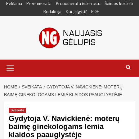
Skip
Reklama
Prenumerata
Prenumerata internetu
Šeimos kortelė
to
Redakcija
Kur įsigyti?
PDF
content
Primary
Menu
HOME
SVEIKATA
GYDYTOJA V. NAVICKIENĖ: MOTERŲ
BAIMĘ GINEKOLOGAMS LEMIA KLAIDOS PAAUGLYSTĖJE
Sveikata
Gydytoja V. Navickienė: moterų
baimę ginekologams lemia
klaidos paauglystėje