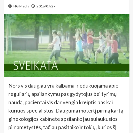
NG Media
2016/07/27
Nors vis daugiau yra kalbama ir edukuojama apie
reguliarių apsilankymų pas gydytojus bei tyrimų
naudą, pacientai vis dar vengia kreiptis pas kai
kuriuos specialistus. Dauguma moterų pirmą kartą
ginekologijos kabinete apsilanko jau sulaukusios
pilnametystės, tačiau pasitaiko ir tokių, kurios šį