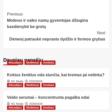
Post
Previous
Motinos ir vaiko namų gyventojas džiugina
Navigation
kasdienybė be grotų
Next
Dėmesį patraukė neprasto dydžio ir formos grybas
Daugiau panašių…
Aktualijos
Skelbimai
Sveikata
Kokius ženklus oda siunčia, kai kremas jai netinka?
NG Media
2026/05/06
Aktualijos
Skelbimai
Sveikata
Veido serumai – koncentruota pagalba odai
NG Media
2026/04/28
Aktualijos
Skelbimai
Sveikata