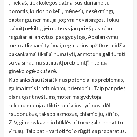
„Tiek aš, tiek kolegos dažnai susiduriame su
poromis, kurios po kelių mėnesių nesėkmingų
pastangų, nerimauja, jog yra nevaisingos. Tokių
baimių nekiltų, jei moterys jau prieš pastojant
reguliariai lankytųsi pas gydytoją. Apsilankymų
metu atliekami tyrimai, reguliarios apžiūros leidžia
pakankamai tiksliai numatyti, ar moteris gali turėti
su vaisingumu susijusių problemų“, – teigia
ginekologė-akušerė.
Kuo anksčiau išsiaiškinus potencialias problemas,
galima imtis ir atitinkamų priemonių. Taip pat prieš
planuojant nėštumą moterims gydytoja
rekomenduoja atlikti specialius tyrimus: dėl
raudonukės, taksoplazmozės, chlamidijų, sifilio,
ŽIV, gimdos kaklelio būklės, citomegalo, hepatito
virusų. Taip pat – vartoti folio rūgšties preparatus.