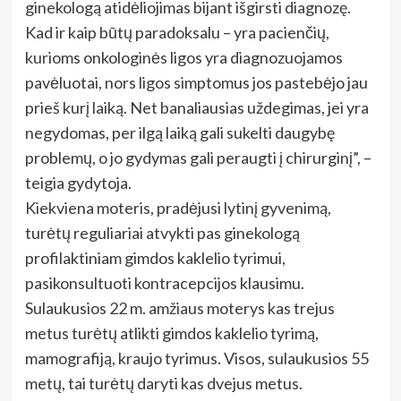
ginekologą atidėliojimas bijant išgirsti diagnozę.
Kad ir kaip būtų paradoksalu – yra pacienčių,
kurioms onkologinės ligos yra diagnozuojamos
pavėluotai, nors ligos simptomus jos pastebėjo jau
prieš kurį laiką. Net banaliausias uždegimas, jei yra
negydomas, per ilgą laiką gali sukelti daugybę
problemų, o jo gydymas gali peraugti į chirurginį”, –
teigia gydytoja.
Kiekviena moteris, pradėjusi lytinį gyvenimą,
turėtų reguliariai atvykti pas ginekologą
profilaktiniam gimdos kaklelio tyrimui,
pasikonsultuoti kontracepcijos klausimu.
Sulaukusios 22 m. amžiaus moterys kas trejus
metus turėtų atlikti gimdos kaklelio tyrimą,
mamografiją, kraujo tyrimus. Visos, sulaukusios 55
metų, tai turėtų daryti kas dvejus metus.