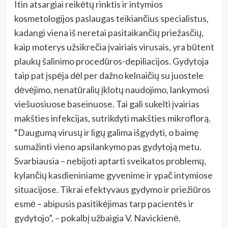
Itin atsargiai reikėtų rinktis ir intymios
kosmetologijos paslaugas teikiančius specialistus,
kadangi viena iš neretai pasitaikančių priežasčių,
kaip moterys užsikrečia įvairiais virusais, yra būtent
plaukų šalinimo procedūros-depiliacijos. Gydytoja
taip pat įspėja dėl per dažno kelnaičių su juostele
dėvėjimo, nenatūralių įklotų naudojimo, lankymosi
viešuosiuose baseinuose. Tai gali sukelti įvairias
makšties infekcijas, sutrikdyti makšties mikroflorą.
“Daugumą virusų ir ligų galima išgydyti, o baimę
sumažinti vieno apsilankymo pas gydytoją metu.
Svarbiausia – nebijoti aptarti sveikatos problemų,
kylančių kasdieniniame gyvenime ir ypač intymiose
situacijose. Tikrai efektyvaus gydymo ir priežiūros
esmė – abipusis pasitikėjimas tarp pacientės ir
gydytojo”, – pokalbį užbaigia V. Navickienė.