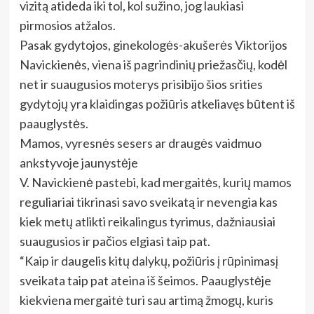
vizitą atideda iki tol, kol sužino, jog laukiasi
pirmosios atžalos.
Pasak gydytojos, ginekologės-akušerės Viktorijos
Navickienės, viena iš pagrindinių priežasčių, kodėl
net ir suaugusios moterys prisibijo šios srities
gydytojų yra klaidingas požiūris atkeliavęs būtent iš
paauglystės.
Mamos, vyresnės sesers ar draugės vaidmuo
ankstyvoje jaunystėje
V. Navickienė pastebi, kad mergaitės, kurių mamos
reguliariai tikrinasi savo sveikatą ir nevengia kas
kiek metų atlikti reikalingus tyrimus, dažniausiai
suaugusios ir pačios elgiasi taip pat.
“Kaip ir daugelis kitų dalykų, požiūris į rūpinimasį
sveikata taip pat ateina iš šeimos. Paauglystėje
kiekviena mergaitė turi sau artimą žmogų, kuris