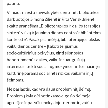
patiria.
Vilniaus miesto savivaldybės centrinės bibliotekos
darbuotojos Simona Žilienė ir Rita Venskūnienė
skaitė pranešimą „Biblioterapijos ir dailės terapijos
sintezė vaikų ir jaunimo dienos centro ir bibliotekos
kontekste“. Pasak pranešėjų, biblioterapijos tikslas
vaikų dienos centre – įtakoti teigiamus
sociokultūrinius pokyčius, ginti silpnosios
bendruomenės dalies, vaikų ir suaugusiųjų
interesus, teikti socialinę, mokymosi, informacinę ir
kultūrinę paramą socialinės rizikos vaikams ir jų
šeimoms.
Ne paslaptis, kad yra daug probleminių šeimų.
Problemų kyla dėl netinkamo elgesio šeimoje,
agresijos ir patyčių mokykloje, nerimo ir įvairių