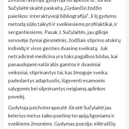
Sučylaitė skaitė paskaitą „Gydančio žodžio
paieškos: interaktyvioji bibliografija“. Ji šį gydymo
metodą siūlo taikyti ir sveikiesiems profilaktikai, ir
sergantiesiems. Pasak J. Sučylaitės, jau gilioje
senovėje žyniai giesmėmis, žodžiais stiprino atskirų
individų ir visos genties dvasinę sveikatą. Juk
netradicinė medicina yra toks pagalbos būdas, kai
panaudojami natūralūs gamtos ir dvasiniai
veiksniai, stiprinantys tai, kas žmoguje sveika,
padedantys adaptuotis, išgyventi esamomis
sąlygomis bei silpninantys neigiamą aplinkos
poveikį.
Gydytoja psichoterapeutė Jūratė Sučylaitė jau
kelerius metus taiko poetinę terapiją ligoniams ir
sveikiems žmonėms. Gydymas poezija: eilėraščių