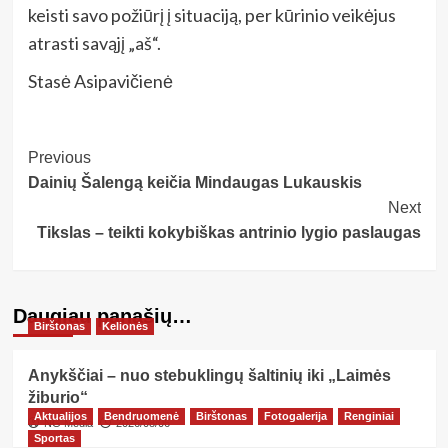
keisti savo požiūrį į situaciją, per kūrinio veikėjus
atrasti savąjį „aš“.
Stasė Asipavičienė
Post
Previous
Dainių Šalengą keičia Mindaugas Lukauskis
Navigation
Next
Tikslas – teikti kokybiškas antrinio lygio paslaugas
Daugiau panašių…
Birštonas
Kelionės
Anykščiai – nuo stebuklingų šaltinių iki „Laimės
žiburio“
Aktualijos
Bendruomenė
Birštonas
Fotogalerija
Renginiai
NG Media
2026/08/06
Sportas