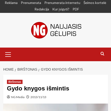
Skip
Reklama
Prenumerata
Prenumerata internetu
Šeimos kortelė
to
Redakcija
Kur įsigyti?
PDF
content
Primary
Menu
HOME
BIRŠTONAS
GYDO KNYGOS IŠMINTIS
Birštonas
Gydo knygos išmintis
NG Media
2013/11/13