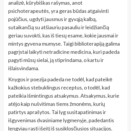
analizė, kūrybiškas rašymas, anot
psichoterapeutės, yra geras būdas atgaivinti
pojūčius, ugdyti jausmus ir gyvąją kalbą,
sutaikančią su atšiauriu pasauliu ir leidžiančią
geriau suvokti, kas iš tiesų esame, kokie jausmai ir
mintys gyvena mumyse. Taigi biblioterapiją galima
pagrįstai laikyti netradicine medicina, kuri padeda
pagyti mūsų sielai, ją stiprindama, o kartu ir
išlaisvindama.
Knygos ir poezija padeda ne todėl, kad pateikė
kažkokius stebuklingus receptus, o todėl, kad
pateikia išmintingus atsakymus. Atsakymus, kurie
atėjo kaip nušvitimas tiems žmonėms, kurių
patirtys aprašytos. Tai lyg susitapatinimas ir
išgyvenimas dvasiniame lygmenyje, padedantis
lengviau rasti išeitį iš susiklosčiusios situacijos.