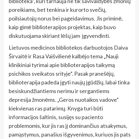
biblioteka“, kuri tarnauja ne tik savivaldybės žmonių
poreikiams, bet tenkina ir kurorto svečių,
poilsiautojų norus bei pageidavimus. Jis priminė,
kaip gimė biblioterapijos projektas, kaip buvo
diskutuojama skiriant lėšų jam įgyvendinti.
Lietuvos medicinos bibliotekos darbuotojos Daiva
Širvaitė ir Rasa Vaišvilienė kalbėjo tema „Nauji
klinikiniai tyrimai apie biblioterapijos taikymą
psichikos sveikatos srityje“. Pasak pranešėjų,
biblioterapija padeda įgyti naujų įgūdžių, labai tinka
besiskundžiantiems nerimu ir sergantiems
depresija žmonėms. „Geros nuotaikos vadove“
kiekvienas ras patarimų. Knyga turi būti
informacijos šaltinis, susijęs su paciento
problemomis, kur jis ras jį dominančius atsakymus,
pamąstymus, panašius išgyvenimus, kuriuos jis pats