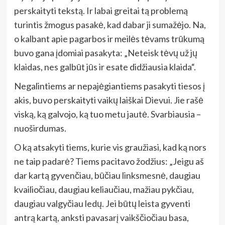
perskaityti tekstą. Ir labai greitai tą problemą
turintis žmogus pasakė, kad dabar ji sumažėjo. Na,
o kalbant apie pagarbos ir meilės tėvams trūkumą
buvo gana įdomiai pasakyta: „Neteisk tėvų už jų
klaidas, nes galbūt jūs ir esate didžiausia klaida“.
Negalintiems ar nepajėgiantiems pasakyti tiesos į
akis, buvo perskaityti vaikų laiškai Dievui. Jie rašė
viską, ką galvojo, ką tuo metu jautė. Svarbiausia –
nuoširdumas.
O ką atsakyti tiems, kurie vis graužiasi, kad ką nors
ne taip padarė? Tiems pacitavo žodžius: „Jeigu aš
dar kartą gyvenčiau, būčiau linksmesnė, daugiau
kvailiočiau, daugiau keliaučiau, mažiau pykčiau,
daugiau valgyčiau ledų. Jei būtų leista gyventi
antrą kartą, anksti pavasarį vaikščiočiau basa,