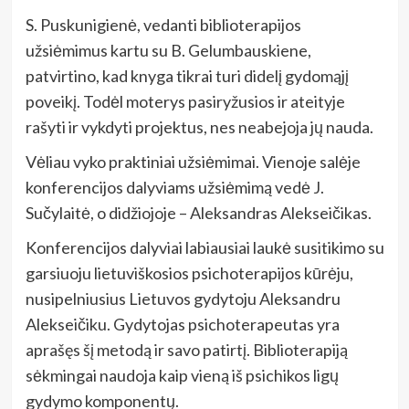
S. Puskunigienė, vedanti biblioterapijos
užsiėmimus kartu su B. Gelumbauskiene,
patvirtino, kad knyga tikrai turi didelį gydomąjį
poveikį. Todėl moterys pasiryžusios ir ateityje
rašyti ir vykdyti projektus, nes neabejoja jų nauda.
Vėliau vyko praktiniai užsiėmimai. Vienoje salėje
konferencijos dalyviams užsiėmimą vedė J.
Sučylaitė, o didžiojoje – Aleksandras Alekseičikas.
Konferencijos dalyviai labiausiai laukė susitikimo su
garsiuoju lietuviškosios psichoterapijos kūrėju,
nusipelniusius Lietuvos gydytoju Aleksandru
Alekseičiku. Gydytojas psichoterapeutas yra
aprašęs šį metodą ir savo patirtį. Biblioterapiją
sėkmingai naudoja kaip vieną iš psichikos ligų
gydymo komponentų.