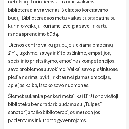
netekčių. Turintiems sunkumų vaikams
biblioterapia yra vienas iš elgesio koregavimo
būdų. Biblioterapijos metu vaikas susitapatina su
kūrinio veikėju, kuriame įžvelgia save, ir kartu
randa sprendimo būdą.
Dienos centro vaikų grupėje siekiama emocinių
žinių ugdymo, savęs ir kito pažinimo, empatijos,
socialinio prisitaikymo, emocinės kompetencijos,
savo problemos suvokimo. Vaikai savo piešiniuose
piešia nerimą, pyktį ir kitas neigiamas emocijas,
apie jas kalba, išsako savo nuomones.
Šiemet sukanka penkeri metai, kai Birštono viešoji
biblioteka bendradarbiaudama su „Tulpės“
sanatorija taiko biblioterapijos metodą jos
pacientams ir kurorto gyventojams.