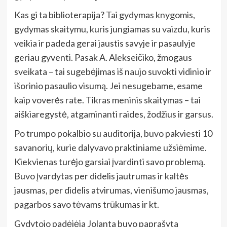
Kas gi ta biblioterapija? Tai gydymas knygomis,
gydymas skaitymu, kuris jungiamas su vaizdu, kuris
veikia ir padeda gerai jaustis savyje ir pasaulyje
geriau gyventi. Pasak A. Alekseičiko, žmogaus
sveikata – tai sugebėjimas iš naujo suvokti vidinio ir
išorinio pasaulio visumą. Jei nesugebame, esame
kaip voverės rate. Tikras meninis skaitymas – tai
aiškiaregystė, atgaminanti raides, žodžius ir garsus.
Po trumpo pokalbio su auditorija, buvo pakviesti 10
savanorių, kurie dalyvavo praktiniame užsiėmime.
Kiekvienas turėjo garsiai įvardinti savo problemą.
Buvo įvardytas per didelis jautrumas ir kaltės
jausmas, per didelis atvirumas, vienišumo jausmas,
pagarbos savo tėvams trūkumas ir kt.
Gydytojo padėjėja Jolanta buvo paprašyta