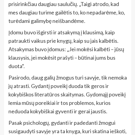
prisirinkčiau daugiau saulučių. „Taigi atrodo, kad
mes daugiau turime gailėtis to, ko nepadarėme, ko,
turėdami galimybę neišbandėme.
Įdomu buvo išgirsti ir atsakymą į klausimą, kaip
patraukti vaikus prie knygų, kaip su jais kalbėtis.
Atsakymas buvo įdomus: „Jei mokėsi kalbėti – jūsų
klausysis, jei mokėsit prašyti – būtinai jums bus
duota“.
Pasirodo, daug galių žmogus turi savyje, tik nemoka
jų atrasti. Gydantį poveikį duoda tik geros ir
kokybiškos literatūros skaitymas. Gydomąjį poveikį
lemia mūsų poreikiai ir tos problemos, kurios
neduoda kokybiškai gyventi ir gerai jaustis.
Pasak psichologų, gydanti ir padedanti žmogui
susigaudyti savyje yra ta knyga, kuri skatina ieškoti,