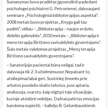
Sumanymas buvo pradėtas įgyvendinti padedant
psichologei psichiatrei G. Petronienei, dalyvaujant
seminare „Psichologiniai biblioterapijos aspektai“.
2008 metais buvo projektas „Knyga gali tau
padėti“, vėliau – „Biblioterapija – naujos erdvės,
didelės galimybės“, 2010 metais – „Biblioterapija ir
meno terapija Birštono savivaldybės gyventojams“.
Šiais metais vykdomas projektas „Menų terapija
Birštono savivaldybės gyventojams“.
– Sanatorijoje pacientai būna neilgai, tad ir
dalyvauja tik 2-3 užsiėmimuose.Nepaisant to,
atsiliepimai labai geri. Susirinkę žmonės prie
arbatos puodelio skaito tekstus, juos aptaria,
analizuoja, svarsto, kaip elgtųsi toje situacijoje,
kurioje atsidūrė veikėjas. Dažnai patirtas emocijas
bandoma nupiešti, – kalbėjo B. Gelumbauskienė.