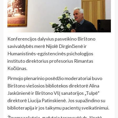
Konferencijos dalyvius pasveikino Birštono
savivaldybės merė Nijolė Dirginčienė ir
Humanistinės-egzistencinės psichologijos
instituto direktorius profesorius Rimantas
Kočiūnas.
Pirmojo plenarinio posėdžio moderatoriai buvo
Birštono viešosios bibliotekos direktorė Alina
Jaskūnienė ir Birštono VšĮ sanatorijos „Tulpė“
direktorė Liucija Patinskienė. Jos supažindino su
biblioterapija ir jos taikymu pacientų sveikatinimui.
Žinoma rašytoja, gydytoja terapeutė dr. Jūratė