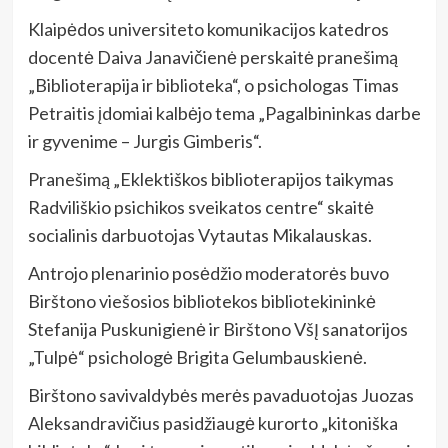
Klaipėdos universiteto komunikacijos katedros
docentė Daiva Janavičienė perskaitė pranešimą
„Biblioterapija ir biblioteka“, o psichologas Timas
Petraitis įdomiai kalbėjo tema „Pagalbininkas darbe
ir gyvenime – Jurgis Gimberis“.
Pranešimą „Eklektiškos biblioterapijos taikymas
Radviliškio psichikos sveikatos centre“ skaitė
socialinis darbuotojas Vytautas Mikalauskas.
Antrojo plenarinio posėdžio moderatorės buvo
Birštono viešosios bibliotekos bibliotekininkė
Stefanija Puskunigienė ir Birštono VšĮ sanatorijos
„Tulpė“ psichologė Brigita Gelumbauskienė.
Birštono savivaldybės merės pavaduotojas Juozas
Aleksandravičius pasidžiaugė kurorto „kitoniška