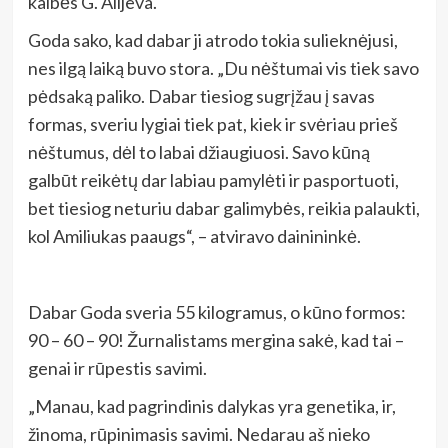
kalbės G. Alijeva.
Goda sako, kad dabar ji atrodo tokia sulieknėjusi,
nes ilgą laiką buvo stora. „Du nėštumai vis tiek savo
pėdsaką paliko. Dabar tiesiog sugrįžau į savas
formas, sveriu lygiai tiek pat, kiek ir svėriau prieš
nėštumus, dėl to labai džiaugiuosi. Savo kūną
galbūt reikėtų dar labiau pamylėti ir pasportuoti,
bet tiesiog neturiu dabar galimybės, reikia palaukti,
kol Amiliukas paaugs“, – atviravo dainininkė.
Dabar Goda sveria 55 kilogramus, o kūno formos:
90 – 60 – 90! Žurnalistams mergina sakė, kad tai –
genai ir rūpestis savimi.
„Manau, kad pagrindinis dalykas yra genetika, ir,
žinoma, rūpinimasis savimi. Nedarau aš nieko