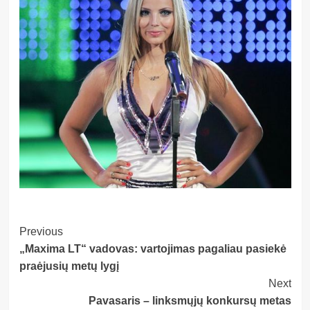
Post
Previous
„Maxima LT“ vadovas: vartojimas pagaliau pasiekė
Navigation
praėjusių metų lygį
Next
Pavasaris – linksmųjų konkursų metas