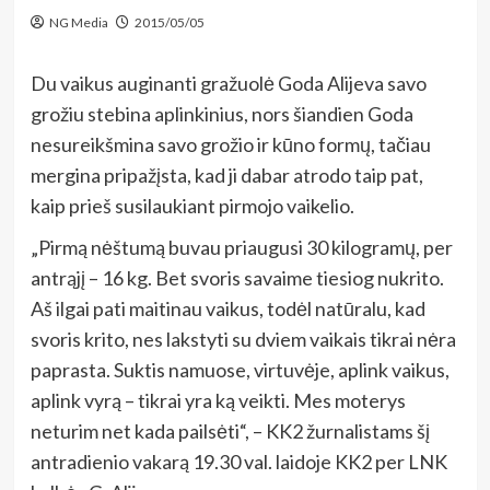
NG Media
2015/05/05
Du vaikus auginanti gražuolė Goda Alijeva savo
grožiu stebina aplinkinius, nors šiandien Goda
nesureikšmina savo grožio ir kūno formų, tačiau
mergina pripažįsta, kad ji dabar atrodo taip pat,
kaip prieš susilaukiant pirmojo vaikelio.
„Pirmą nėštumą buvau priaugusi 30 kilogramų, per
antrąjį – 16 kg. Bet svoris savaime tiesiog nukrito.
Aš ilgai pati maitinau vaikus, todėl natūralu, kad
svoris krito, nes lakstyti su dviem vaikais tikrai nėra
paprasta. Suktis namuose, virtuvėje, aplink vaikus,
aplink vyrą – tikrai yra ką veikti. Mes moterys
neturim net kada pailsėti“, – KK2 žurnalistams šį
antradienio vakarą 19.30 val. laidoje KK2 per LNK