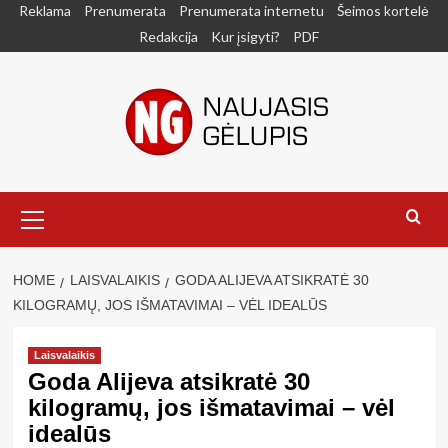
Skip
Reklama
Prenumerata
Prenumerata internetu
Šeimos kortelė
to
Redakcija
Kur įsigyti?
PDF
content
Primary
Menu
HOME
LAISVALAIKIS
GODA ALIJEVA ATSIKRATĖ 30
KILOGRAMŲ, JOS IŠMATAVIMAI – VĖL IDEALŪS
Laisvalaikis
Goda Alijeva atsikratė 30
kilogramų, jos išmatavimai – vėl
idealūs