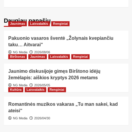
Daugiau panašių…
Jaunimas
Laisvalaikis
Renginiai
Pakuonio vasaros šventė „Žolynais kvepiančiu
taku… Aitvarai“
NG Media
2026/08/06
Birštonas
Jaunimas
Laisvalaikis
Renginiai
Jaunimo diskusijoje gimęs Birštono idėjų
žemėlapis: aiškios kryptys 2026 metams
NG Media
2026/05/05
Kultūra
Laisvalaikis
Renginiai
Romantinės muzikos vakaras „Tu man sakei, kad
ateisi“
NG Media
2026/04/30