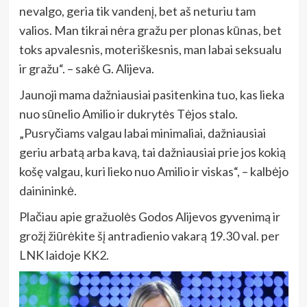
nevalgo, geria tik vandenį, bet aš neturiu tam
valios. Man tikrai nėra gražu per plonas kūnas, bet
toks apvalesnis, moteriškesnis, man labai seksualu
ir gražu“. – sakė G. Alijeva.
Jaunoji mama dažniausiai pasitenkina tuo, kas lieka
nuo sūnelio Amilio ir dukrytės Tėjos stalo.
„Pusryčiams valgau labai minimaliai, dažniausiai
geriu arbatą arba kavą, tai dažniausiai prie jos kokią
košę valgau, kuri lieko nuo Amilio ir viskas“, – kalbėjo
dainininkė.
Plačiau apie gražuolės Godos Alijevos gyvenimą ir
grožį žiūrėkite šį antradienio vakarą 19.30 val. per
LNK laidoje KK2.