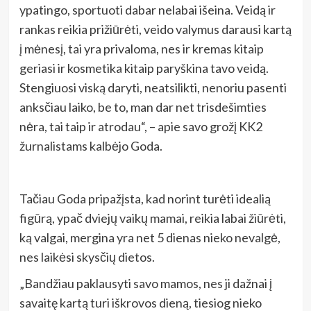
ypatingo, sportuoti dabar nelabai išeina. Veidą ir
rankas reikia prižiūrėti, veido valymus darausi kartą
į mėnesį, tai yra privaloma, nes ir kremas kitaip
geriasi ir kosmetika kitaip paryškina tavo veidą.
Stengiuosi viską daryti, neatsilikti, nenoriu pasenti
anksčiau laiko, be to, man dar net trisdešimties
nėra, tai taip ir atrodau“, – apie savo grožį KK2
žurnalistams kalbėjo Goda.
Tačiau Goda pripažįsta, kad norint turėti idealią
figūrą, ypač dviejų vaikų mamai, reikia labai žiūrėti,
ką valgai, mergina yra net 5 dienas nieko nevalgė,
nes laikėsi skysčių dietos.
„Bandžiau paklausyti savo mamos, nes ji dažnai į
savaitę kartą turi iškrovos dieną, tiesiog nieko