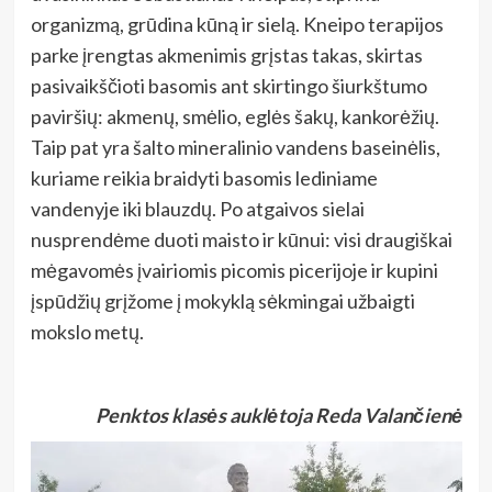
organizmą, grūdina kūną ir sielą. Kneipo terapijos
parke įrengtas akmenimis grįstas takas, skirtas
pasivaikščioti basomis ant skirtingo šiurkštumo
paviršių: akmenų, smėlio, eglės šakų, kankorėžių.
Taip pat yra šalto mineralinio vandens baseinėlis,
kuriame reikia braidyti basomis lediniame
vandenyje iki blauzdų. Po atgaivos sielai
nusprendėme duoti maisto ir kūnui: visi draugiškai
mėgavomės įvairiomis picomis picerijoje ir kupini
įspūdžių grįžome į mokyklą sėkmingai užbaigti
mokslo metų.
Penktos klasės auklėtoja Reda Valančienė