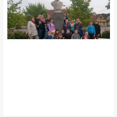
Next
Dviračių
žygio
„Per
žydinčią
Lietuvą“
dalyvių
viešnagė
Birštone