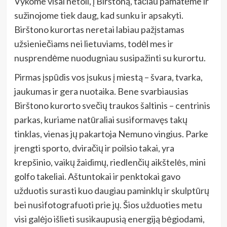
Vykome visai netoli, į Birštoną, tačiau pamatėme ir
sužinojome tiek daug, kad sunku ir apsakyti.
Birštono kurortas neretai labiau pažįstamas
užsieniečiams nei lietuviams, todėl mes ir
nusprendėme nuodugniau susipažinti su kurortu.
Pirmas įspūdis vos įsukus į miestą – švara, tvarka,
jaukumas ir gera nuotaika. Bene svarbiausias
Birštono kurorto svečių traukos šaltinis – centrinis
parkas, kuriame natūraliai susiformavęs takų
tinklas, vienas jų pakartoja Nemuno vingius. Parke
įrengti sporto, dviračių ir poilsio takai, yra
krepšinio, vaikų žaidimų, riedlenčių aikštelės, mini
golfo takeliai. Aštuntokai ir penktokai gavo
užduotis surasti kuo daugiau paminklų ir skulptūrų
bei nusifotografuoti prie jų. Šios užduoties metu
visi galėjo išlieti susikaupusią energiją bėgiodami,