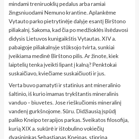
mindami treniruoklių pedalus arba ramiai
žingsniuodami Nemuno krantine. Aplankėme
Vytauto parko pietrytinėje dalyje esantį Birštono
piliakalnį. Sakoma, kad čia po medžioklės ilsėdavosi
didysis Lietuvos kunigaikštis Vytautas. XIV a.
pabaigoje piliakalnyje stūksojo tvirta, sunkiai
įveikiama medinė Birštono pilis. Ar žinote, kiek
laiptelių tenka įveikti lipant į kalną? Penktokai
suskaičiavo, kviečiame suskaičiuoti ir jus.
Verta buvo pamatyti ir statinius ant mineralinio
šaltinio, iš kurio imamas trykštantis mineralinis
vanduo – biuvetes. Jose rieškučiomis mineralinį
vandenį gurkšnojome. Sūru. Didžiausią įspūdį
paliko Kneipo terapijos parkas. Sveikatos filosofija,
kurią XIX a. sukūrė ir ištobulino vokiečių
dvasininkas Sebastianas Kneipas, stiprina