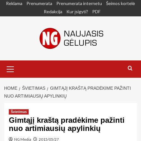
Skip
Reklama
Prenumerata
Prenumerata internetu
Šeimos kortelė
to
Redakcija
Kur įsigyti?
PDF
content
Primary
Menu
HOME
ŠVIETIMAS
GIMTĄJĮ KRAŠTĄ PRADĖKIME PAŽINTI
NUO ARTIMIAUSIŲ APYLINKIŲ
Švietimas
Gimtąjį kraštą pradėkime pažinti
nuo artimiausių apylinkių
NG Media
2015/05/27