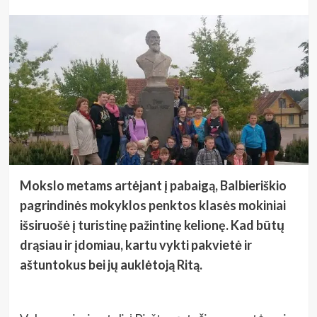
Mokslo metams artėjant į pabaigą, Balbieriškio
pagrindinės mokyklos penktos klasės mokiniai
išsiruošė į turistinę pažintinę kelionę. Kad būtų
drąsiau ir įdomiau, kartu vykti pakvietė ir
aštuntokus bei jų auklėtoją Ritą.