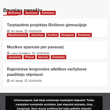
Daugiau panašių…
Birštonas
Jaunimas
Švietimas
Tarptautinis projektas Birštono gimnazijoje
NG Media
2026/05/05
Bendruomenė
Jaunimas
Kultūra
Renginiai
Švietimas
Muzikos sparnais per pavasarį
Laima Duoblienė
2026/04/30
Jaunimas
Prienai
Sportas
Švietimas
Rajoninėse lengvosios atletikos varžybose
paaiškėjo stipriausi
NG Media
2026/04/30
Reklama
Prenumerata
Prenumerata internetu
Informuojame, kad šioje svetainėje naudojami slapukai. Toliau
naršydami svetainėje sutinkate, kad slapukai atsirastų Jūsų
Šeimos kortelė
Redakcija
Kur įsigyti?
PDF
įrenginyje. Savo duotą sutikimą bet kada galėsite atšaukti