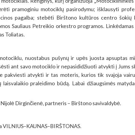
ujant motociklais. Renginys, kurį organizuoja „Motociklinin
igėrėti pramoginiu motociklų pasirodymu; išklausyti prof
icinos pagalba; stebėti Birštono kultūros centro šokių 
mos Sauliaus Petreikio orkestro programos. Linkėdamas sa
s Toliatas.
 motociklu, nuostabus pušynų ir upės juosta apsuptas mie
sti ant savo motociklo ir nepasididžiuoti atvykti į Jums sk
pakviesti atvykti ir tas moteris, kurios tik svajoja vair
ų laisvalaikio praleidimo būdą. Labai džiaugsimės matyd
Nijolė Dirginčienė, partneris – Birštono savivaldybė.
olona VILNIUS–KAUNAS–BIRŠTONAS.