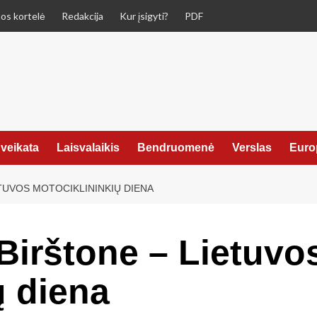
os kortelė
Redakcija
Kur įsigyti?
PDF
veikata
Laisvalaikis
Bendruomenė
Verslas
Euro
ETUVOS MOTOCIKLININKIŲ DIENA
Birštone – Lietuvo
ų diena