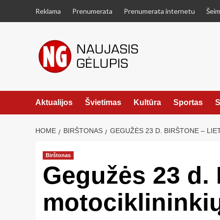
Skip
Reklama
Prenumerata
Prenumerata internetu
Šeim
to
content
Aktualijos
Švietimas
Kultūra
Sportas
S
HOME
BIRŠTONAS
GEGUŽĖS 23 D. BIRŠTONE – LI
Birštonas
Gegužės 23 d. 
motociklininki