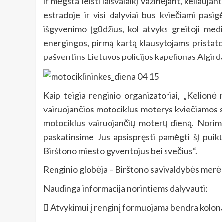
ir mėgsta leisti laisvalaikį važinėjant, kelia
estradoje ir visi dalyviai bus kviečiami pas
išgyvenimo įgūdžius, kol atvyks greitoji med
energingos, pirmą kartą klausytojams pristato
pašventins Lietuvos policijos kapelionas Algirda
Kaip teigia renginio organizatoriai, „Kelionė
vairuojančios motociklus moterys kviečiamos sė
motociklus vairuojančių moterų dieną. Norime 
paskatinsime Jus apsispręsti pamėgti šį puik
Birštono miesto gyventojus bei svečius“.
Renginio globėja – Birštono savivaldybės merė 
Naudinga informacija norintiems dalyvauti:
 Atvykimui į renginį formuojama bendra k