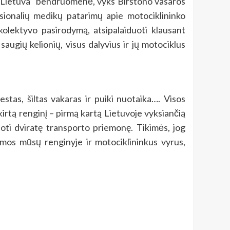
kės Lietuva“ bendruomenė, vyks Birštono vasaros
esionalių medikų patarimų apie motociklininko
kolektyvo pasirodymą, atsipalaiduoti klausant
ugių kelionių, visus dalyvius ir jų motociklus
stas, šiltas vakaras ir puiki nuotaika…. Visos
irtą renginį – pirmą kartą Lietuvoje vyksiančią
uoti dviratę transporto priemonę. Tikimės, jog
amos mūsų renginyje ir motociklininkus vyrus,