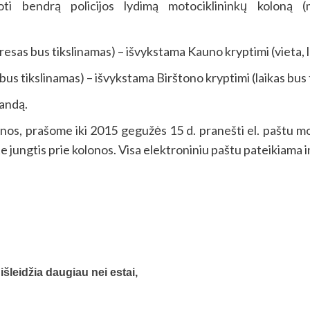
oti bendrą policijos lydimą motociklininkų koloną (
dresas bus tikslinamas) – išvykstama Kauno kryptimi (vieta, l
 bus tikslinamas) – išvykstama Birštono kryptimi (laikas bus 
landą.
lonos, prašome iki 2015 gegužės 15 d. pranešti el. paštu mo
te jungtis prie kolonos. Visa elektroniniu paštu pateikiama i
šleidžia daugiau nei estai,