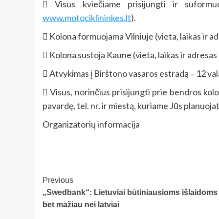
 Visus kviečiame prisijungti ir suformu
www.motociklininkes.lt
).
 Kolona formuojama Vilniuje (vieta, laikas ir a
 Kolona sustoja Kaune (vieta, laikas ir adresas
 Atvykimas į Birštono vasaros estradą – 12 v
a
 Visus, norinčius prisijungti prie bendros ko
pavardę, tel. nr. ir miestą, kuriame Jūs planuoja
Organizatorių informacija
Post
Previous
„Swedbank“: Lietuviai būtiniausioms išlaidoms i
Navigation
bet mažiau nei latviai