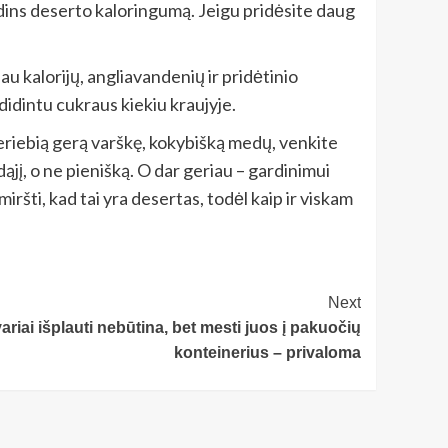
idins deserto kaloringumą. Jeigu pridėsite daug
au kalorijų, angliavandenių ir pridėtinio
didintu cukraus kiekiu kraujyje.
eriebią gerą varškę, kokybišką medų, venkite
ąjį, o ne pienišką. O dar geriau – gardinimui
šti, kad tai yra desertas, todėl kaip ir viskam
Next
riai išplauti nebūtina, bet mesti juos į pakuočių
konteinerius – privaloma