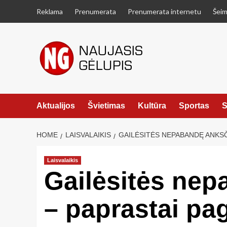
Skip
Reklama
Prenumerata
Prenumerata internetu
Šeim
to
content
Aktualijos
Švietimas
Kultūra
Sportas
S
HOME
LAISVALAIKIS
GAILĖSITĖS NEPABANDĘ ANKSČI
Laisvalaikis
Gailėsitės nep
– paprastai pa