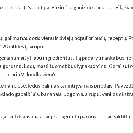
ieno produktų. Norint patenkinti organizmo paros poreikį ši
 galima naudotis vienu iš dviejų populiariausių receptų. Pag
120 ml klevų sirupo.
erai sumaišyti abu ingredientus. Tą padaryti ranka bus ne
ija geresnė. Ledų masė tuomet bus lyg aksominė. Gerai sutrynu
– pataria V. Juodkazienė.
e namuose, ledus galima skaninti įvairiais priedais. Pavyzdži
kolado gabalėliais, bananais, uogomis, sirupu, vanilės ekstr
li kilti klausimas – ar jos pagrindu paruošti ledai gali būti