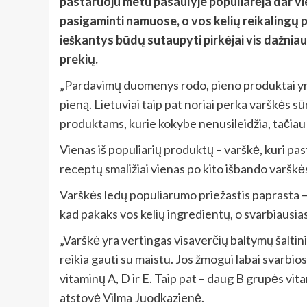
pastaruoju metu pasaulyje populiarėja dar vie
pasigaminti namuose, o vos kelių reikalingų 
ieškantys būdų sutaupyti pirkėjai vis dažniau 
prekių.
„Pardavimų duomenys rodo, pieno produktai yra d
pieną. Lietuviai taip pat noriai perka varškės sū
produktams, kurie kokybe nenusileidžia, tačiau
Vienas iš populiarių produktų – varškė, kuri p
receptų smaližiai vienas po kito išbando varškė
Varškės ledų populiarumo priežastis paprasta – 
kad pakaks vos kelių ingredientų, o svarbiausia
„Varškė yra vertingas visaverčių baltymų šaltini
reikia gauti su maistu. Jos žmogui labai svarbios
vitaminų A, D ir E. Taip pat – daug B grupės vita
atstovė Vilma Juodkazienė.