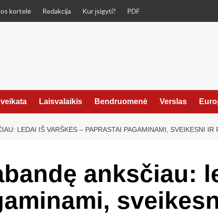
os kortelė
Redakcija
Kur įsigyti?
PDF
veikata
Laisvalaikis
Bendruomenė
Verslas
Euro
AU: LEDAI IŠ VARŠKĖS – PAPRASTAI PAGAMINAMI, SVEIKESNI IR 
abandę anksčiau: le
gaminami, sveikesni