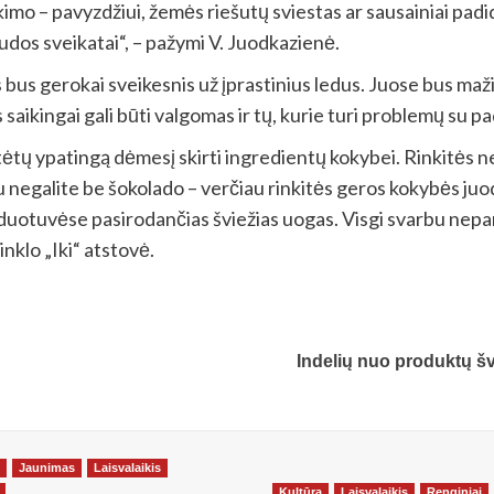
kimo – pavyzdžiui, žemės riešutų sviestas ar sausainiai pad
udos sveikatai“, – pažymi V. Juodkazienė.
 bus gerokai sveikesnis už įprastinius ledus. Juose bus maži
aikingai gali būti valgomas ir tų, kurie turi problemų su pa
tėtų ypatingą dėmesį skirti ingredientų kokybei. Rinkitės n
gu negalite be šokolado – verčiau rinkitės geros kokybės juod
duotuvėse pasirodančias šviežias uogas. Visgi svarbu nepamir
inklo „Iki“ atstovė.
Indelių nuo produktų šva
Jaunimas
Laisvalaikis
Kultūra
Laisvalaikis
Renginiai