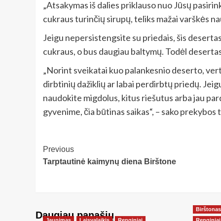
„Atsakymas iš dalies priklauso nuo Jūsų pasirin
cukraus turinčių sirupų, teliks mažai varškės na
Jeigu nepersistengsite su priedais, šis desertas
cukraus, o bus daugiau baltymų. Todėl desertas s
„Norint sveikatai kuo palankesnio deserto, ver
dirbtinių dažiklių ar labai perdirbtų priedų. Jei
naudokite migdolus, kitus riešutus arba jau par
gyvenime, čia būtinas saikas“, – sako prekybos t
Post
Previous
Tarptautinė kaimynų diena Birštone
Navigation
Birštonas
Daugiau panašių…
Jaunimas
Laisvalaikis
Renginiai
Renginiai