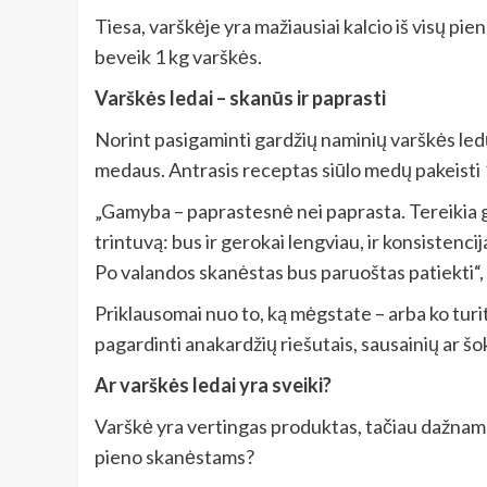
Tiesa, varškėje yra mažiausiai kalcio iš visų p
beveik 1 kg varškės.
Varškės ledai – skanūs ir paprasti
Norint pasigaminti gardžių naminių varškės ledų,
medaus. Antrasis receptas siūlo medų pakeisti 
„Gamyba – paprastesnė nei paprasta. Tereikia g
trintuvą: bus ir gerokai lengviau, ir konsistenc
Po valandos skanėstas bus paruoštas patiekti“, 
Priklausomai nuo to, ką mėgstate – arba ko turit
pagardinti anakardžių riešutais, sausainių ar šo
Ar varškės ledai yra sveiki?
Varškė yra vertingas produktas, tačiau dažnam ga
pieno skanėstams?