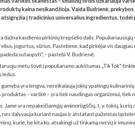
nas varškės skanėstas – smaližių širdis užkariauja varškė
produktų kaina nesikandžioja. Vaida Budrienė, prekybos 
atsigręžia į tradicinius universalius ingredientus, todėl
ažna kasdienio pirkinių krepšelio dalis. Populiariausiųjų 
relius, jogurtus, sūrius. Pastebime, kad pirkėjai vis daugiau
 padeda sutaupyti“, – pastebi V. Budrienė.
astaruoju metu šovė į populiarumo aukštumas „TikTok“ tinkle
s ledus.
gamyba yra lengva, nereikalauja jokių ypatingų kulinarinių į
s produktas – varškė – yra tiek naudingas organizmui, tiek
s. Jame yra nepakeičiamųjų aminorūgščių, t. y. tokių, kurių 
, nes dalyvauja kuriant naujas ir atstatant pažeistas ląstele
minų, kurie, be kita ko, atsakingi už tinkamą nervų ir imuninė