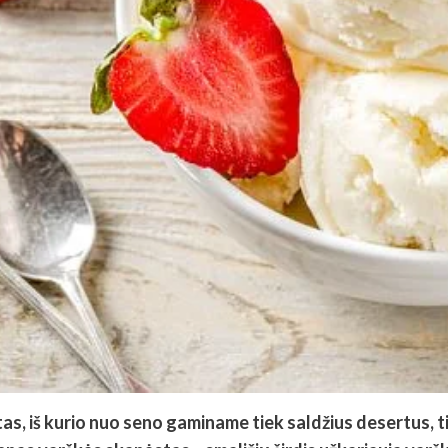
as, iš kurio nuo seno gaminame tiek saldžius desertus, t