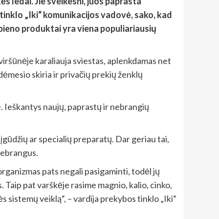
s ledai. Jie sveikesni, juos paprasta
tinklo „Iki“ komunikacijos vadovė, sako, kad
 pieno produktai yra viena populiariausių
viršūnėje karaliauja sviestas, aplenkdamas net
 dėmesio skiria ir privačių prekių ženklų
. Ieškantys naujų, paprastų ir nebrangių
gūdžių ar specialių preparatų. Dar geriau tai,
 nebrangus.
organizmas pats negali pasigaminti, todėl jų
s. Taip pat varškėje rasime magnio, kalio, cinko,
s sistemų veiklą“, – vardija prekybos tinklo „Iki“