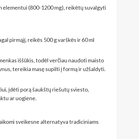
am elementui (800-1200 mg), reikėtų suvalgyti
al pirmąjį, reikės 500 g varškės ir 60 ml
menkas iššūkis, todėl verčiau naudoti maisto
s, tereikia masę supilti į formą ir užšaldyti.
ui, įdėti porą šaukštų riešutų sviesto,
aktu ar uogiene.
 laikomi sveikesne alternatyva tradiciniams