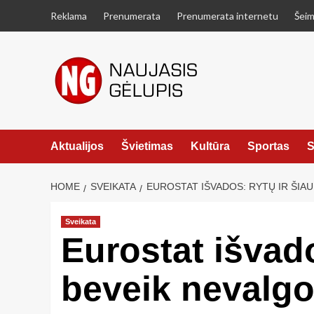
Skip
Reklama
Prenumerata
Prenumerata internetu
Šeim
to
content
Aktualijos
Švietimas
Kultūra
Sportas
S
HOME
SVEIKATA
EUROSTAT IŠVADOS: RYTŲ IR ŠIA
Sveikata
Eurostat išvado
beveik nevalgo