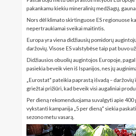
pakankamu kiekiu mineralinių medžiagų, gaunamų
Nors dėl klimato skirtinguose ES regionuose kai 
nepertraukiamai sveikai maitintis.
Europa yra viena didžiausių pomidorų augintojų
daržovių. Visose ES valstybėse taip pat buvo uža
Didžiausios obuolių augintojos Europoje, pagal st
pasiekia beveik vien iš Ispanijos, nes jų augini
„Eurostat“ pateikia paprastą išvadą – daržovių 
griežtai prižiūri, kad beveik visi augaliniai prod
Per dieną rekomenduojama suvalgyti apie 400 g v
vykstanti kampanija „5 per dieną“ siekia paskatin
sezono metu vasarą.