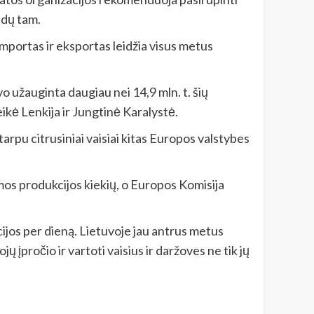
ūdų tam.
importas ir eksportas leidžia visus metus
 užauginta daugiau nei 14,9 mln. t. šių
ikė Lenkija ir Jungtinė Karalystė.
tarpu citrusiniai vaisiai kitas Europos valstybes
amos produkcijos kiekių, o Europos Komisija
ijos per dieną. Lietuvoje jau antrus metus
 įpročio ir vartoti vaisius ir daržoves ne tik jų