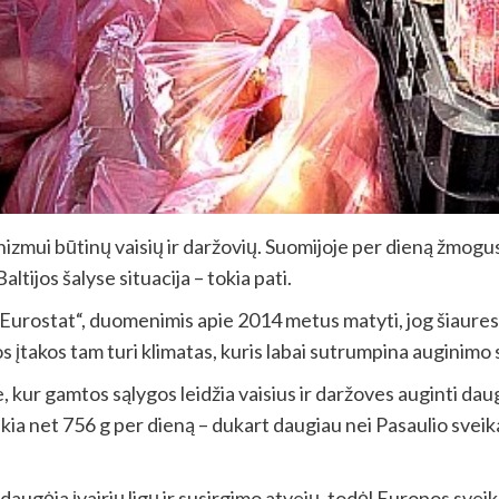
izmui būtinų vaisių ir daržovių. Suomijoje per dieną žmogus
ijos šalyse situacija – tokia pati.
urostat“, duomenimis apie 2014 metus matyti, jog šiauresn
s įtakos tam turi klimatas, kuris labai sutrumpina auginimo
, kur gamtos sąlygos leidžia vaisius ir daržoves auginti daug
iekia net 756 g per dieną – dukart daugiau nei Pasaulio sv
augėja įvairių ligų ir susirgimo atvejų, todėl Europos svei