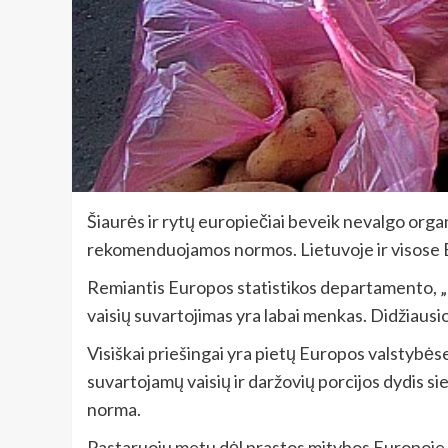
Šiaurės ir rytų europiečiai beveik nevalgo organ
rekomenduojamos normos. Lietuvoje ir visose Balt
Remiantis Europos statistikos departamento, „E
vaisių suvartojimas yra labai menkas. Didžiausio
Visiškai priešingai yra pietų Europos valstybėse
suvartojamų vaisių ir daržovių porcijos dydis s
norma.
Pastaruoju metu dėl prastos mitybos Europoje d