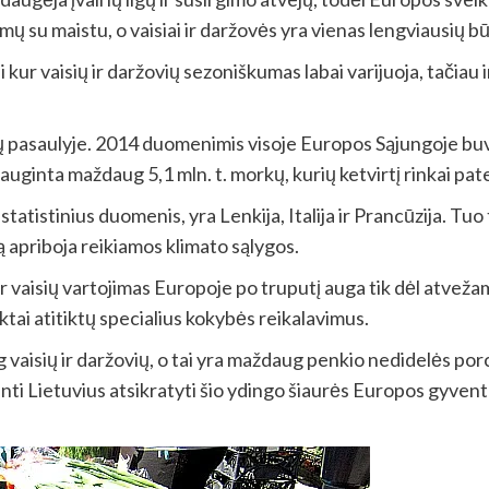
 su maistu, o vaisiai ir daržovės yra vienas lengviausių b
kur vaisių ir daržovių sezoniškumas labai varijuoja, tačiau 
 pasaulyje. 2014 duomenimis visoje Europos Sąjungoje buvo
uginta maždaug 5,1 mln. t. morkų, kurių ketvirtį rinkai pate
atistinius duomenis, yra Lenkija, Italija ir Prancūzija. Tuo 
mą apriboja reikiamos klimato sąlygos.
ir vaisių vartojimas Europoje po truputį auga tik dėl atvež
uktai atitiktų specialius kokybės reikalavimus.
aisių ir daržovių, o tai yra maždaug penkio nedidelės porc
ti Lietuvius atsikratyti šio ydingo šiaurės Europos gyventojų