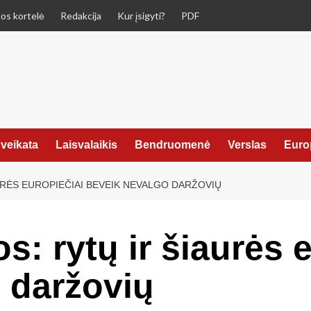
os kortelė
Redakcija
Kur įsigyti?
PDF
veikata
Laisvalaikis
Bendruomenė
Verslas
Euro
URĖS EUROPIEČIAI BEVEIK NEVALGO DARŽOVIŲ
s: rytų ir šiaurės 
 daržovių