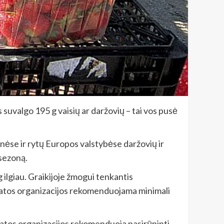
 suvalgo 195 g vaisių ar daržovių – tai vos pusė
ėse ir rytų Europos valstybėse daržovių ir
 sezoną.
 ilgiau. Graikijoje žmogui tenkantis
eikatos organizacijos rekomenduojama minimali
katos organizacijos rekomenduoja pasirūpinti