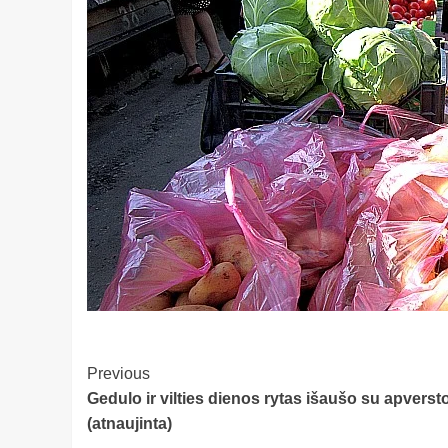
Post
Previous
Gedulo ir vilties dienos rytas išaušo su apvers
Navigation
(atnaujinta)