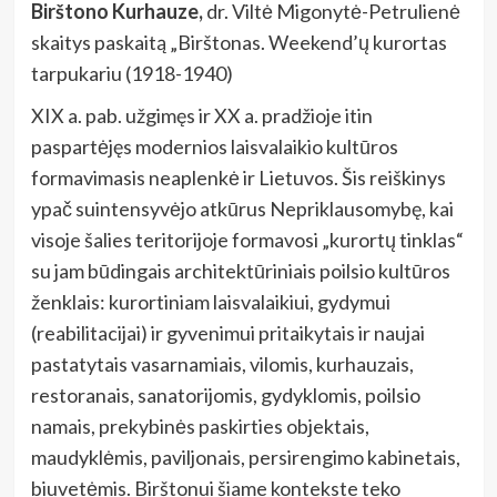
Birštono Kurhauze,
dr. Viltė Migonytė-Petrulienė
skaitys paskaitą „Birštonas. Weekend’ų kurortas
tarpukariu (1918-1940)
XIX a. pab. užgimęs ir XX a. pradžioje itin
paspartėjęs modernios laisvalaikio kultūros
formavimasis neaplenkė ir Lietuvos. Šis reiškinys
ypač suintensyvėjo atkūrus Nepriklausomybę, kai
visoje šalies teritorijoje formavosi „kurortų tinklas“
su jam būdingais architektūriniais poilsio kultūros
ženklais: kurortiniam laisvalaikiui, gydymui
(reabilitacijai) ir gyvenimui pritaikytais ir naujai
pastatytais vasarnamiais, vilomis, kurhauzais,
restoranais, sanatorijomis, gydyklomis, poilsio
namais, prekybinės paskirties objektais,
maudyklėmis, paviljonais, persirengimo kabinetais,
biuvetėmis. Birštonui šiame kontekste teko