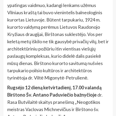
ypatingas vaidmuo, kadangi lenkams užėmus
Vilniaus kraštą tai buvo vienintelis balneologinis
kurortas Lietuvoje. Būtent tarpukariu, 1924 m.
kurorto valdymą perėmus Lietuvos Raudonojo
Kryžiaus draugijai, Birštonas suklestėjo. Vos per
keletą metų iškilo ne tik gausybė privačių vilų, bet ir
architektūriniu požiūriu itin vientisas viešųjų
paslaugų kompleksas, kurio didelė dalis pasiekė
mūsų dienas. Birštono kurorto savitumą nušvies
tarpukario poilsio kultūros ir architektūros
tyrinėtoja dr. Viltė Migonytė-Petrulienė.
Rugsėjo 12 dieną ketvirtadienį, 17.00 valandą
Birštono Šv. Antano Paduviečio bažnyčioje
dr.
Rasa Butvilaitė skaitys pranešimą „Neogotikos
meistras Vaclovas Michnevičius ir Birštono šv.