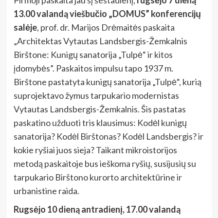
13.00 valandą viešbučio „DOMUS” konferencijų
salėje
, prof. dr. Marijos Drėmaitės paskaita
„Architektas Vytautas Landsbergis-Žemkalnis
Birštone: Kunigų sanatorija „Tulpė“ ir kitos
įdomybės”. Paskaitos impulsu tapo 1937 m.
Birštone pastatyta kunigų sanatorija „Tulpė“, kurią
suprojektavo žymus tarpukario modernistas
Vytautas Landsbergis-Žemkalnis. Šis pastatas
paskatino užduoti tris klausimus: Kodėl kunigų
sanatorija? Kodėl Birštonas? Kodėl Landsbergis? ir
kokie ryšiai juos sieja? Taikant mikroistorijos
metodą paskaitoje bus ieškoma ryšių, susijusių su
tarpukario Birštono kurorto architektūrine ir
urbanistine raida.
Rugsėjo 10 dieną antradienį, 17.00 valandą