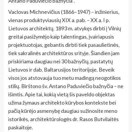
Antano Paduviečio bažnyčia”.
Vaclovas Michnevičius (1866–1947) – inžinierius,
vienas produktyviausių XIX a. pab. – XX a. I p.
Lietuvos architektų. 1893 m. atvykęs dirbti į Vilnių
greitai pasižymėjo kaip talentingas, įvairiapusis
projektuotojas, gebantis dirbti tiek pasaulietinės,
tiek sakralinės architektūros srityje. Šiandien jam
priskiriama daugiau nei 30 bažnyčių, pastatytų
Lietuvos ir dab. Baltarusijos teritorijoje. Beveik
visos jos atstovauja tuo metu madingą neogotikos
stilių. Birštono šv. Antano Paduviečio bažnyčia – ne
išimtis. Apie tai, kokią vietą šis paveldo objektas
užima žymaus architekto kūrybos kontekste bei
pačią kūrėjo asmenybę daugiau sužinosite meno
istorikės, architektūrologės dr. Rasos Butvilaitės
paskaitoje.