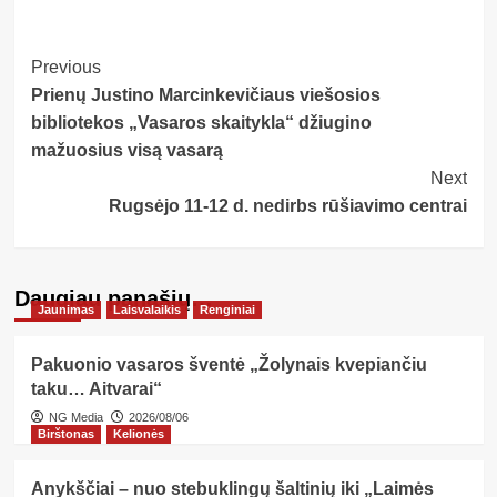
Post
Previous
Prienų Justino Marcinkevičiaus viešosios
Navigation
bibliotekos „Vasaros skaitykla“ džiugino
mažuosius visą vasarą
Next
Rugsėjo 11-12 d. nedirbs rūšiavimo centrai
Daugiau panašių…
Jaunimas
Laisvalaikis
Renginiai
Pakuonio vasaros šventė „Žolynais kvepiančiu
taku… Aitvarai“
NG Media
2026/08/06
Birštonas
Kelionės
Anykščiai – nuo stebuklingų šaltinių iki „Laimės