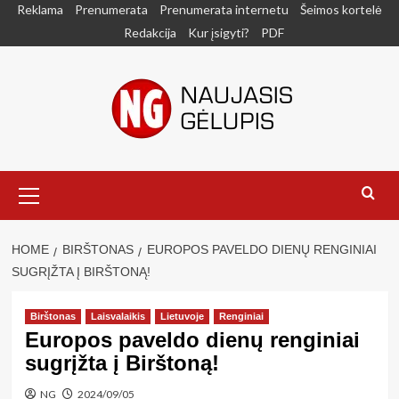
Skip
Reklama
Prenumerata
Prenumerata internetu
Šeimos kortelė
to
Redakcija
Kur įsigyti?
PDF
content
Primary
Menu
HOME
BIRŠTONAS
EUROPOS PAVELDO DIENŲ RENGINIAI
SUGRĮŽTA Į BIRŠTONĄ!
Birštonas
Laisvalaikis
Lietuvoje
Renginiai
Europos paveldo dienų renginiai
sugrįžta į Birštoną!
NG
2024/09/05