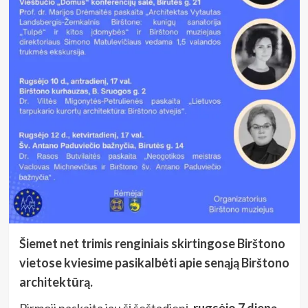
Šiemet net trimis renginiais skirtingose Birštono
vietose kviesime pasikalbėti apie senąją Birštono
architektūrą.
Pirmoji paskaita jau šį šeštadienį,
rugsėjo 7 dieną