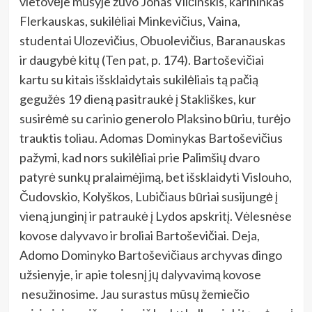
vietovėje mūšyje žuvo Jonas Vilčinskis, karininkas
Flerkauskas, sukilėliai Minkevičius, Vaina,
studentai Ulozevičius, Obuolevičius, Baranauskas
ir daugybė kitų (Ten pat, p. 174). Bartoševičiai
kartu su kitais išsklaidytais sukilėliais tą pačią
gegužės 19 dieną pasitraukė į Stakliškes, kur
susirėmė su carinio generolo Plaksino būriu, turėjo
trauktis toliau. Adomas Dominykas Bartoševičius
pažymi, kad nors sukilėliai prie Palimšių dvaro
patyrė sunkų pralaimėjimą, bet išsklaidyti Vislouho,
Čudovskio, Kolyškos, Lubičiaus būriai susijungė į
vieną junginį ir patraukė į Lydos apskritį. Vėlesnėse
kovose dalyvavo ir broliai Bartoševičiai. Deja,
Adomo Dominyko Bartoševičiaus archyvas dingo
užsienyje, ir apie tolesnį jų dalyvavimą kovose
nesužinosime. Jau surastus mūsų žemiečio