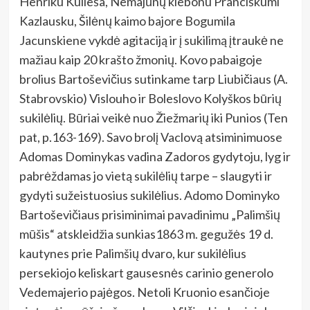
Henriku Kulieša, Nemajūnų klebonu Pranciškumi
Kazlausku, Šilėnų kaimo bajore Bogumila
Jacunskiene vykdė agitaciją ir į sukilimą įtraukė ne
mažiau kaip 20 krašto žmonių. Kovo pabaigoje
brolius Bartoševičius sutinkame tarp Liubičiaus (A.
Stabrovskio) Vislouho ir Boleslovo Kolyškos būrių
sukilėlių. Būriai veikė nuo Žiežmarių iki Punios (Ten
pat, p.163-169). Savo brolį Vaclovą atsiminimuose
Adomas Dominykas vadina Zadoros gydytoju, lyg ir
pabrėždamas jo vietą sukilėlių tarpe – slaugyti ir
gydyti sužeistuosius sukilėlius. Adomo Dominyko
Bartoševičiaus prisiminimai pavadinimu „Palimšių
mūšis“ atskleidžia sunkias1863 m. gegužės 19 d.
kautynes prie Palimšių dvaro, kur sukilėlius
persekiojo keliskart gausesnės carinio generolo
Vedemajerio pajėgos. Netoli Kruonio esančioje