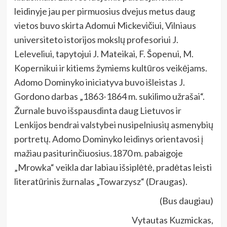
leidinyje jau per pirmuosius dvejus metus daug
vietos buvo skirta Adomui Mickevičiui, Vilniaus
universiteto istorijos mokslų profesoriui J.
Leleveliui, tapytojui J. Mateikai, F. Šopenui, M.
Kopernikui ir kitiems žymiems kultūros veikėjams.
Adomo Dominyko iniciatyva buvo išleistas J.
Gordono darbas „1863-1864 m. sukilimo užrašai“.
Žurnale buvo išspausdinta daug Lietuvos ir
Lenkijos bendrai valstybei nusipelniusių asmenybių
portretų. Adomo Dominyko leidinys orientavosi į
mažiau pasiturinčiuosius.1870 m. pabaigoje
„Mrowka“ veikla dar labiau išsiplėtė, pradėtas leisti
literatūrinis žurnalas „Towarzysz“ (Draugas).
(Bus daugiau)
Vytautas Kuzmickas,