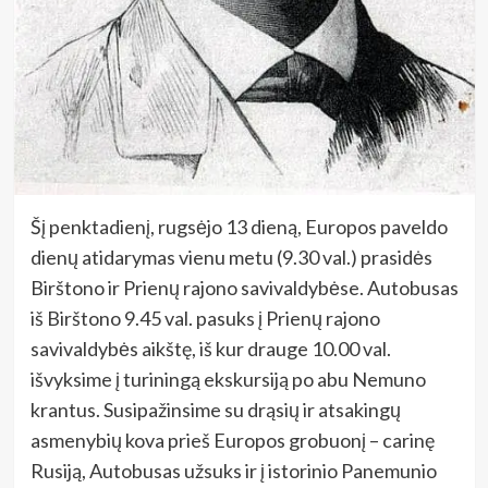
Šį penktadienį, rugsėjo 13 dieną, Europos paveldo
dienų atidarymas vienu metu (9.30 val.) prasidės
Birštono ir Prienų rajono savivaldybėse. Autobusas
iš Birštono 9.45 val. pasuks į Prienų rajono
savivaldybės aikštę, iš kur drauge 10.00 val.
išvyksime į turiningą ekskursiją po abu Nemuno
krantus. Susipažinsime su drąsių ir atsakingų
asmenybių kova prieš Europos grobuonį – carinę
Rusiją, Autobusas užsuks ir į istorinio Panemunio