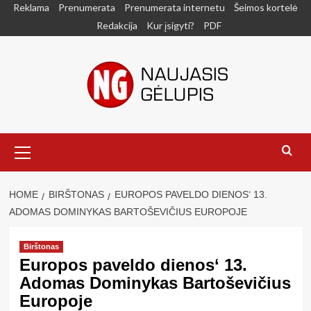
Skip
Reklama
Prenumerata
Prenumerata internetu
Šeimos kortelė
to
Redakcija
Kur įsigyti?
PDF
content
Primary
Menu
HOME
BIRŠTONAS
EUROPOS PAVELDO DIENOS‘ 13.
ADOMAS DOMINYKAS BARTOŠEVIČIUS EUROPOJE
Birštonas
Europos paveldo dienos‘ 13.
Adomas Dominykas Bartoševičius
Europoje