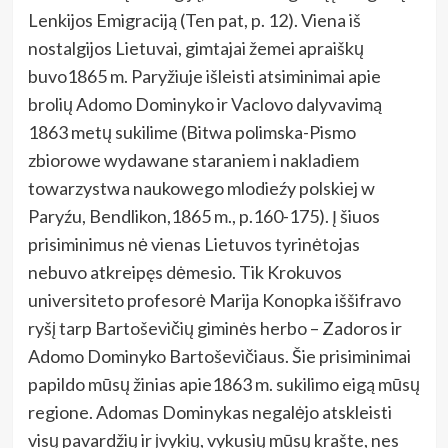
Lenkijos Emigraciją (Ten pat, p. 12). Viena iš
nostalgijos Lietuvai, gimtajai žemei apraiškų
buvo1865 m. Paryžiuje išleisti atsiminimai apie
brolių Adomo Dominyko ir Vaclovo dalyvavimą
1863 metų sukilime (Bitwa polimska-Pismo
zbiorowe wydawane staraniem i nakladiem
towarzystwa naukowego mlodieźy polskiej w
Paryźu, Bendlikon,1865 m., p.160-175). Į šiuos
prisiminimus nė vienas Lietuvos tyrinėtojas
nebuvo atkreipęs dėmesio. Tik Krokuvos
universiteto profesorė Marija Konopka iššifravo
ryšį tarp Bartoševičių giminės herbo – Zadoros ir
Adomo Dominyko Bartoševičiaus. Šie prisiminimai
papildo mūsų žinias apie1863 m. sukilimo eigą mūsų
regione. Adomas Dominykas negalėjo atskleisti
visų pavardžių ir įvykių, vykusių mūsų krašte, nes