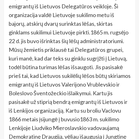
emigrantų iš Lietuvos Delegatūros veikloje. Ši
organizacija valdė Lietuvoje sukilimo metu iš
bajorų, atskirų dvarų surinktas lėšas, skirtas
ginklams sukilimui Lietuvoje pirkti.1865 m. rugsėjo
22 d. jis buvo išrinktas šių lėšų administratoriumi.
Mūsų žemietis priklausė tai Delegatūros grupei,
kuri manė, kad dar teks su ginklu sugrįžti į Lietuvą,
todėl būtina turimas lėšas išsaugoti. Jis pasisakė
prieš tai, kad Lietuvos sukilėlių lėšos būtų skiriamos
emigrantų iš Lietuvos Valerijono Vrublevskio ir
Boleslovo Šventožeckio išlaikymui. Kartu jis
pasisakė už stiprią bendrą emigrantų iš Lietuvos ir
iš Lenkijos organizaciją. Kartu su broliu Vaclovu
1866 metais įsijungė į buvusio1863 m. sukilimo
Lenkijoje Liudviko Mieroslavskio vadovaujamą
Demokratinę Draugiją, vėliau išaugusią į Jungtinę