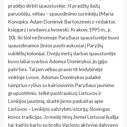
pradėjo dirbti spaustuvėje. Iš pradžių dažų
paruošėju, vėliau – spausdinimo surinkėju (Maria
Konopka. Adam Dominyk Bartoszewicz-redaktor,
księgarz i wydawca lwowski, Krakow,1995 m., p.
10). Iki šiol nežinomoje Paryžiaus spaustuvėje buvo
spausdinamos žinios pasitraukusiai į Paryžių
sukilėlių kolonijai. Dvejų metų darbas spaustuvėje
buvo labai svarbus Adomui Dominykui, jis įgijo
patirties. Tai jam vėliau pravertė leidybinėje
veikloje Lvove. Adomas Dominykas palaikė
tamprius ryšius su kairiosiomis Paryžiaus jaunimo
grupuotėmis, telkė pasitraukusį Lietuvos ir
Lenkijos jaunimą, skaitė jiems paskaitas apie
Lietuvos – Lenkijos valstybės istoriją, šlovingas
kovos tradicijas. Jo meilę tėvų žemei Lietuvai liudija
tai, kad jis kartu su broliu Vaclovu aktyviai dalyvavo