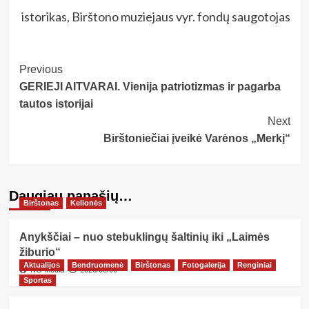
istorikas, Birštono muziejaus vyr. fondų saugotojas
Post
Previous
GERIEJI AITVARAI. Vienija patriotizmas ir pagarba
Navigation
tautos istorijai
Next
Birštoniečiai įveikė Varėnos „Merkį“
Daugiau panašių…
Birštonas
Kelionės
Anykščiai – nuo stebuklingų šaltinių iki „Laimės
žiburio“
Aktualijos
Bendruomenė
Birštonas
Fotogalerija
Renginiai
NG Media
2026/08/06
Sportas