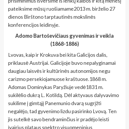
prisiminimus išversime iš lenkų kalbos ir kitą mėnesį
pateiksime mūsų ruošiamame2013 m. birželio 27
dienos Birštono tarptautinės mokslinės
konferencijos leidinyje.
Adomo Bartoševičiaus gyvenimas ir veikla
(1868-1886)
Lvovas, kaip ir Krokuva bei kita Galicijos dalis,
priklausė Austrijai. Galicijoje buvo nepalyginamai
daugiau laisvės ir kultūrinės autonomijos negu
carizmo persekiojamuose kraštuose.1868 m.
Adomas Dominykas Paryžiuje vedė1831 m.
sukilėlio dukrą L. Kotildą. Dėl aktyvaus dalyvavimo
sukilime į gimtąjį Panemunio dvarą sugrįžti
negalėjo, tad gyvenimo lizdu pasirinko Lvovą. Ten
jis sutelkė savo bendraminčius ir pradėjo leisti
įvairius plataus spektro visuomeninius