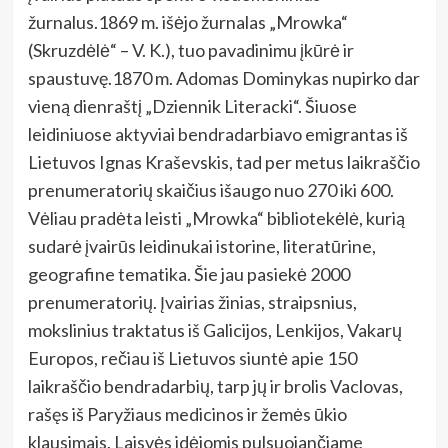
žurnalus.1869 m. išėjo žurnalas „Mrowka“
(Skruzdėlė“ – V. K.), tuo pavadinimu įkūrė ir
spaustuvę.1870 m. Adomas Dominykas nupirko dar
vieną dienraštį „Dziennik Literacki“. Šiuose
leidiniuose aktyviai bendradarbiavo emigrantas iš
Lietuvos Ignas Kraševskis, tad per metus laikraščio
prenumeratorių skaičius išaugo nuo 270 iki 600.
Vėliau pradėta leisti „Mrowka“ bibliotekėlė, kurią
sudarė įvairūs leidinukai istorine, literatūrine,
geografine tematika. Šie jau pasiekė 2000
prenumeratorių. Įvairias žinias, straipsnius,
mokslinius traktatus iš Galicijos, Lenkijos, Vakarų
Europos, rečiau iš Lietuvos siuntė apie 150
laikraščio bendradarbių, tarp jų ir brolis Vaclovas,
rašęs iš Paryžiaus medicinos ir žemės ūkio
klausimais. Laisvės idėjomis pulsuojančiame