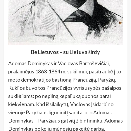
Be Lietuvos – su Lietuva širdy
Adomas Dominykas ir Vaclovas Bartoševičiai,
pralaimėjus 1863-1864 m. sukilimui, pasitraukė į to
meto demokratijos bastioną Prancūziją, Paryžių.
Kuklios buvo tos Prancūzijos vyriausybės pašalpos
sukilėliams: po nepilną kepaliuką duonos parai
kiekvienam. Kad išsilaikytų, Vaclovas įsidarbino
vienoje Paryžiaus ligoninių sanitaru, o Adomas
Dominykas – Paryžiaus gatvių žibintininku. Adomas
Dominykas po kelių mėnesių pakeitė darbą,