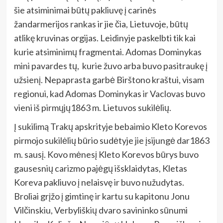
šie atsiminimai būtų pakliuvę į carinės
žandarmerijos rankas ir jie čia, Lietuvoje, būtų
atlikę kruvinas orgijas. Leidinyje paskelbti tik kai
kurie atsiminimų fragmentai. Adomas Dominykas
mini pavardes tų, kurie žuvo arba buvo pasitraukę į
užsienį. Nepaprasta garbė Birštono kraštui, visam
regionui, kad Adomas Dominykas ir Vaclovas buvo
vieni iš pirmųjų1863 m. Lietuvos sukilėlių.
Į sukilimą Trakų apskrityje bebaimio Kleto Korevos
pirmojo sukilėlių būrio sudėtyje jie įsijungė dar1863
m. sausį. Kovo mėnesį Kleto Korevos būrys buvo
gausesnių carizmo pajėgų išsklaidytas, Kletas
Koreva pakliuvo į nelaisvę ir buvo nužudytas.
Broliai grįžo į gimtinę ir kartu su kapitonu Jonu
Vilčinskiu, Verbyliškių dvaro savininko sūnumi