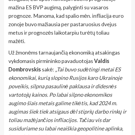
mažina ES BVP augimą, palyginti su vasaros
prognoze. Manoma, kad spalio mėn. infliacija euro
zonoje buvo mažiausia per pastaruosius dvejus
metus ir prognozės laikotarpiu turėtų toliau
mažėti.
Už žmonėms tarnaujančią ekonomiką atsakingas
vykdomasis pirmininko pavaduotojas
Valdis
Dombrovskis
sakė:
„Tai buvo sudėtingi metai ES
ekonomikai, kurią slopino Rusijos karo Ukrainoje
poveikis, silpna pasaulinė paklausa ir didesnės
vartotojų kainos. Po labai silpno ekonomikos
augimo šiais metais galime tikėtis, kad 2024 m.
augimas šiek tiek atsigaus dėl stiprių darbo rinkų ir
toliau mažėjančios infliacijos. Tačiau vis dar
susiduriame su labai neaiškia geopolitine aplinka,