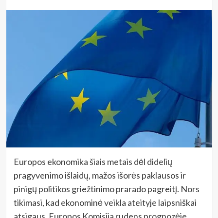
Europos ekonomika šiais metais dėl didelių
pragyvenimo išlaidų, mažos išorės paklausos ir
pinigų politikos griežtinimo prarado pagreitį. Nors
tikimasi, kad ekonominė veikla ateityje laipsniškai
atsigaus, Europos Komisija rudens prognozėje