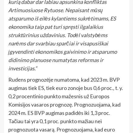
kurią dabar dar labiau apsunkina konfliktas
Artimuosiuose Rytuose. Nepaisant mūsų
atsparumo iš eilės kylantiems sukrėtimams, ES
ekonomika taip pat turi spręsti ilgalaikius
struktūrinius uždavinius. Todėl valstybėms
narėms dar svarbiau sparčiai ir visapusiškai
įgyvendinti ekonomikos gaivinimo ir atsparumo
didinimo planuose numatytas reformas ir
investicijas.“
Rudens prognozėje numatoma, kad 2023 m. BVP
augimas tiek ES, tiek euro zonoje bus 0,6 proc., t. y.
0,2 procentinio punkto mažesnis už Europos
Komisijos vasaros prognozę. Prognozuojama, kad
2024 m. ES BVP augimas padidės iki 1,3 proc.
Tačiau tai yra 0,1 proc. punkto mažiau nei
prognozuota vasarą. Prognozuojama, kad euro