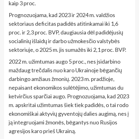
kaip 3 proc.
Prognozuojama, kad 2023 ir 2024 m. valdžios
sektoriaus deficitas padidės atitinkamai iki 1,6
proc. ir 2,3 proc. BVP, daugiausia dėl padidėjusių
socialinių išlaidų ir darbo užmokesčio valstybės
sektoriuje, o 2025 m. jis sumažės iki 2,1 proc. BVP.
2022 m. užimtumas augo 5 proc., nes įsidarbino
maždaug trečdalis nuo karo Ukrainoje bėgančių
darbingo amžiaus žmonių. 2023 m. pradžioje,
nepaisant ekonomikos sulėtėjimo, užimtumas du
ketvirčius sparčiai augo. Prognozuojama, kad 2023
m. apskritai užimtumas šiek tiek padidės, o tai rodo
ekonomiškai aktyvių gyventojų dalies augimą, nes į
ją integruojami žmonės, bėgantys nuo Rusijos
agresijos karo prieš Ukrainą.