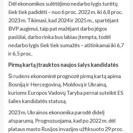
Dėl ekonomikos sulėtėjimo nedarbo lygis turėtų
šiek tiek padidėti – nuo 6 proc. 2022 m. iki 6,8 proc.
2023 m. Tikimasi, kad 2024 ir 2025 m., spartėjant
BVP augimui, taip pat mažėjant darbo jėgos
pasiūlai, darbo rinka bus labiau įtempta, todėl
nedarbo lygis šiek tiek sumažės – atitinkamai iki 6,7
ir 6,5 proc.
Pirmą kartą įtrauktos naujos šalys kandidatės
Ši rudens ekonominė prognozė pirmą kartą apima
Bosniją ir Hercegoviną, Moldovą ir Ukrainą,
kurioms Europos Vadovų Taryba pernai suteikė ES
šalies kandidatės statusą.
2023 m. Ukrainos ekonomika parodė didelį
atsparumą. Prognozuojama, kad po 2022 m. dėl
plataus masto Rusijos invazijos užfiksuoto 29 proc.