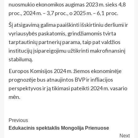
nuosmukio ekonomikos augimas 2023 m. sieks 4,8
proc., 2024 m. – 3,7 proc., o 2025 m. – 6,1 proc.
Šį atsigavimą galima paaiškinti išskirtiniu derliumi ir
vyriausybės paskatomis, grindžiamomis tvirta
tarptautinių partnerių parama, taip pat valdžios
institucijų įsipareigojimu užtikrinti makrofinansinį
stabilumą.
Europos Komisijos 2024 m. žiemos ekonominėje
prognozėje bus atnaujintos BVP ir infliacijos
perspektyvos ir ją tikimasi pateikti 2024 m. vasario
mėn.
Post
Previous
Edukacinis spektaklis Mongolija Prienuose
Navigation
Next