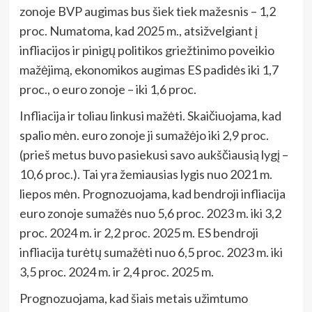
zonoje BVP augimas bus šiek tiek mažesnis – 1,2
proc. Numatoma, kad 2025 m., atsižvelgiant į
infliacijos ir pinigų politikos griežtinimo poveikio
mažėjimą, ekonomikos augimas ES padidės iki 1,7
proc., o euro zonoje – iki 1,6 proc.
Infliacija ir toliau linkusi mažėti. Skaičiuojama, kad
spalio mėn. euro zonoje ji sumažėjo iki 2,9 proc.
(prieš metus buvo pasiekusi savo aukščiausią lygį –
10,6 proc.). Tai yra žemiausias lygis nuo 2021 m.
liepos mėn. Prognozuojama, kad bendroji infliacija
euro zonoje sumažės nuo 5,6 proc. 2023 m. iki 3,2
proc. 2024 m. ir 2,2 proc. 2025 m. ES bendroji
infliacija turėtų sumažėti nuo 6,5 proc. 2023 m. iki
3,5 proc. 2024 m. ir 2,4 proc. 2025 m.
Prognozuojama, kad šiais metais užimtumo