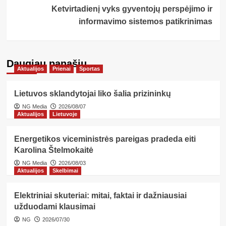
Ketvirtadienį vyks gyventojų perspėjimo ir
informavimo sistemos patikrinimas
Daugiau panašių…
Aktualijos
Prienai
Sportas
Lietuvos sklandytojai liko šalia prizininkų
NG Media
2026/08/07
Aktualijos
Lietuvoje
Energetikos viceministrės pareigas pradeda eiti
Karolina Štelmokaitė
NG Media
2026/08/03
Aktualijos
Skelbimai
Elektriniai skuteriai: mitai, faktai ir dažniausiai
užduodami klausimai
NG
2026/07/30