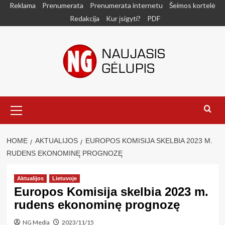
Skip
Reklama
Prenumerata
Prenumerata internetu
Šeimos kortelė
to
Redakcija
Kur įsigyti?
PDF
content
Primary
Menu
HOME
AKTUALIJOS
EUROPOS KOMISIJA SKELBIA 2023 M.
RUDENS EKONOMINĘ PROGNOZĘ
Aktualijos
Lietuvoje
Europos Komisija skelbia 2023 m.
rudens ekonominę prognozę
NG Media
2023/11/15