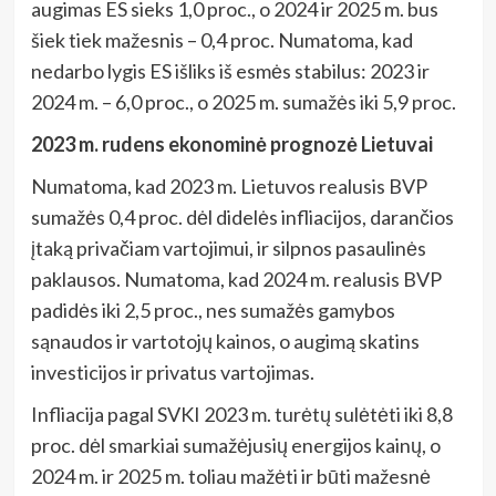
augimas ES sieks 1,0 proc., o 2024 ir 2025 m. bus
šiek tiek mažesnis – 0,4 proc. Numatoma, kad
nedarbo lygis ES išliks iš esmės stabilus: 2023 ir
2024 m. – 6,0 proc., o 2025 m. sumažės iki 5,9 proc.
2023 m. rudens ekonominė prognozė Lietuvai
Numatoma, kad 2023 m. Lietuvos realusis BVP
sumažės 0,4 proc. dėl didelės infliacijos, darančios
įtaką privačiam vartojimui, ir silpnos pasaulinės
paklausos. Numatoma, kad 2024 m. realusis BVP
padidės iki 2,5 proc., nes sumažės gamybos
sąnaudos ir vartotojų kainos, o augimą skatins
investicijos ir privatus vartojimas.
Infliacija pagal SVKI 2023 m. turėtų sulėtėti iki 8,8
proc. dėl smarkiai sumažėjusių energijos kainų, o
2024 m. ir 2025 m. toliau mažėti ir būti mažesnė