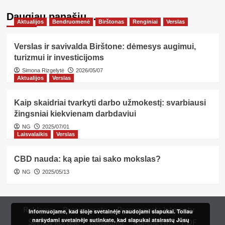
Daugiau panašių…
Aktualijos
Bendruomenė
Birštonas
Renginiai
Verslas
Verslas ir savivalda Birštone: dėmesys augimui,
turizmui ir investicijoms
Simona Rizgelytė
2026/05/07
Aktualijos
Verslas
Kaip skaidriai tvarkyti darbo užmokestį: svarbiausi
žingsniai kiekvienam darbdaviui
NG
2025/07/01
Laisvalaikis
Verslas
CBD nauda: ką apie tai sako mokslas?
NG
2025/05/13
Reklama
Prenumerata
Prenumerata internetu
Informuojame, kad šioje svetainėje naudojami slapukai. Toliau
naršydami svetainėje sutinkate, kad slapukai atsirastų Jūsų
Šeimos kortelė
Redakcija
Kur įsigyti?
PDF