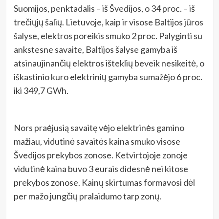
Suomijos, penktadalis – iš Švedijos, o 34 proc. – iš
trečiųjų šalių. Lietuvoje, kaip ir visose Baltijos jūros
šalyse, elektros poreikis smuko 2 proc. Palyginti su
ankstesne savaite, Baltijos šalyse gamyba iš
atsinaujinančių elektros išteklių beveik nesikeitė, o
iškastinio kuro elektrinių gamyba sumažėjo 6 proc.
iki 349,7 GWh.
Nors praėjusią savaitę vėjo elektrinės gamino
mažiau, vidutinė savaitės kaina smuko visose
Švedijos prekybos zonose. Ketvirtojoje zonoje
vidutinė kaina buvo 3 eurais didesnė nei kitose
prekybos zonose. Kainų skirtumas formavosi dėl
per mažo jungčių pralaidumo tarp zonų.