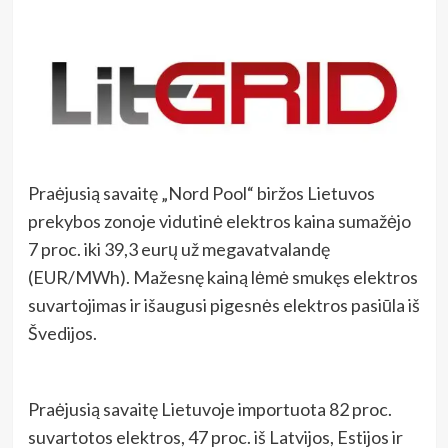
Praėjusią savaitę „Nord Pool“ biržos Lietuvos
prekybos zonoje vidutinė elektros kaina sumažėjo
7 proc. iki 39,3 eurų už megavatvalandę
(EUR/MWh). Mažesnę kainą lėmė smukęs elektros
suvartojimas ir išaugusi pigesnės elektros pasiūla iš
Švedijos.
Praėjusią savaitę Lietuvoje importuota 82 proc.
suvartotos elektros, 47 proc. iš Latvijos, Estijos ir