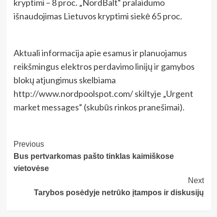
kryptimi – 8 proc. „NordBalt“ pralaidumo
išnaudojimas Lietuvos kryptimi siekė 65 proc.
Aktuali informacija apie esamus ir planuojamus
reikšmingus elektros perdavimo linijų ir gamybos
blokų atjungimus skelbiama
http://www.nordpoolspot.com/ skiltyje „Urgent
market messages“ (skubūs rinkos pranešimai).
Post
Previous
Bus pertvarkomas pašto tinklas kaimiškose
Navigation
vietovėse
Next
Tarybos posėdyje netrūko įtampos ir diskusijų