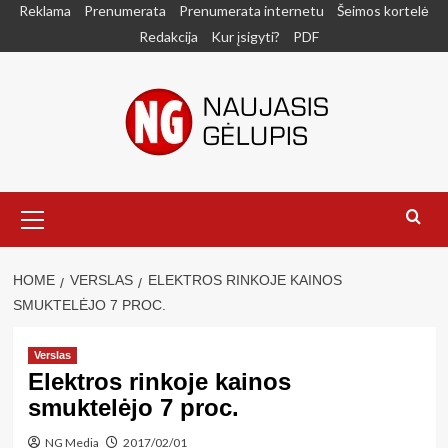
Skip
Reklama
Prenumerata
Prenumerata internetu
Šeimos kortelė
to
Redakcija
Kur įsigyti?
PDF
content
Primary
Menu
HOME
VERSLAS
ELEKTROS RINKOJE KAINOS
SMUKTELĖJO 7 PROC.
Verslas
Elektros rinkoje kainos
smuktelėjo 7 proc.
NG Media
2017/02/01