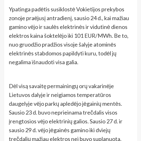
Ypatinga padėtis susiklostė Vokietijos prekybos
zonoje praėjusį antradienį, sausio 24 d., kai mažiau
gamino vėjo ir saulės elektrinės ir vidutinė dienos
elektros kaina šoktelėjo iki 101 EUR/MWh. Be to,
nuo gruodžio pradžios visoje šalyje atominės
elektrinės stabdomos papildyti kuru, todėl jų
negalima išnaudoti visa galia.
Dėl visą savaitę permainingų orų vakarinėje
Lietuvos dalyje ir neigiamos temperatūros
daugelyje vėjo parkų apledėjo jėgainių mentės.
Sausio 23 d. buvo neprieinama trečdalis visos
įrengtosios vėjo elektrinių galios. Sausio 27 d. ir
sausio 29 d. vėjo jėgainės gamino iki dviejų
trečdalių mažiau elektros nei buvo suplanuota.