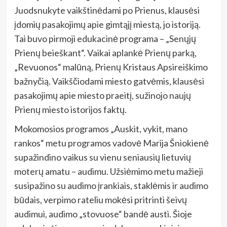
Juodsnukyte vaikštinėdami po Prienus, klausėsi
įdomių pasakojimų apie gimtąjį miestą, jo istoriją.
Tai buvo pirmoji edukacinė programa – „Senųjų
Prienų beieškant“. Vaikai aplankė Prienų parką,
„Revuonos“ malūną, Prienų Kristaus Apsireiškimo
bažnyčią. Vaikščiodami miesto gatvėmis, klausėsi
pasakojimų apie miesto praeitį, sužinojo naujų
Prienų miesto istorijos faktų.
Mokomosios programos „Auskit, vykit, mano
rankos“ metu programos vadovė Marija Šniokienė
supažindino vaikus su vienu seniausių lietuvių
moterų amatu – audimu. Užsiėmimo metu mažieji
susipažino su audimo įrankiais, staklėmis ir audimo
būdais, verpimo rateliu mokėsi pritrinti šeivų
audimui, audimo „stovuose“ bandė austi. Šioje