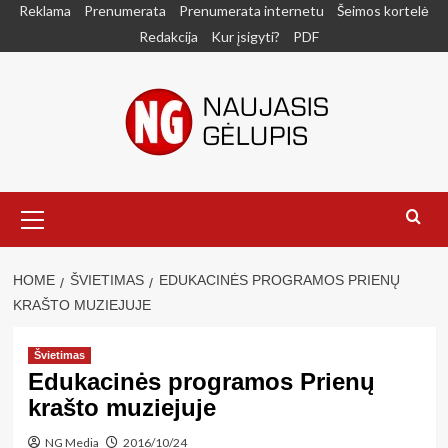
Skip
Reklama
Prenumerata
Prenumerata internetu
Šeimos kortelė
to
Redakcija
Kur įsigyti?
PDF
content
Primary
Menu
HOME
ŠVIETIMAS
EDUKACINĖS PROGRAMOS PRIENŲ
KRAŠTO MUZIEJUJE
Švietimas
Edukacinės programos Prienų
krašto muziejuje
NG Media
2016/10/24