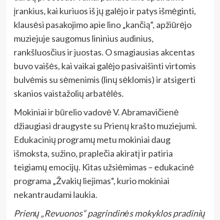
įrankius, kai kuriuos iš jų galėjo ir patys išmėginti,
klausėsi pasakojimo apie lino „kančią“, apžiūrėjo
muziejuje saugomus lininius audinius,
rankšluosčius ir juostas. O smagiausias akcentas
buvo vaišės, kai vaikai galėjo pasivaišinti virtomis
bulvėmis su sėmenimis (linų sėklomis) ir atsigerti
skanios vaistažolių arbatėlės.
Mokiniai ir būrelio vadovė V. Abramavičienė
džiaugiasi draugyste su Prienų krašto muziejumi.
Edukacinių programų metu mokiniai daug
išmoksta, sužino, praplečia akiratį ir patiria
teigiamų emocijų. Kitas užsiėmimas – edukacinė
programa „Žvakių liejimas“, kurio mokiniai
nekantraudami laukia.
Prienų „Revuonos“ pagrindinės mokyklos pradinių