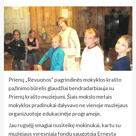
Prienų „Revuonos“ pagrindinės mokyklos krašto
pažinimo būrelis glaudžiai bendradarbiauja su
Prienų krašto muziejumi. Šiais mokslo metais
mokyklos pradinukai dalyvavo ne vienoje muziejaus
organizuotoje edukacinėje programoje.
Jau rugsėjį smagiai nusiteikę mokinukai, kartu su
muziejaus vyresniąja fondų saugotoja Ernesta