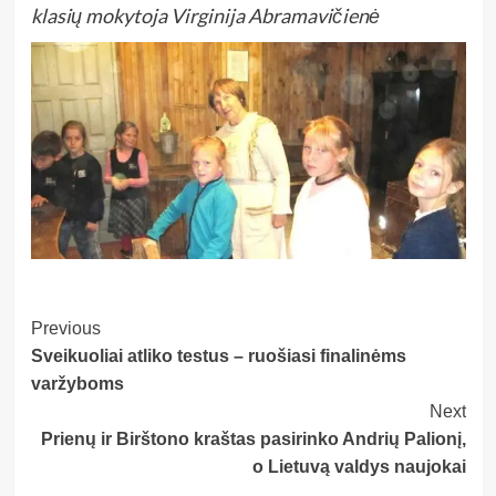
klasių mokytoja Virginija Abramavičienė
Post
Previous
Sveikuoliai atliko testus – ruošiasi finalinėms
Navigation
varžyboms
Next
Prienų ir Birštono kraštas pasirinko Andrių Palionį,
o Lietuvą valdys naujokai