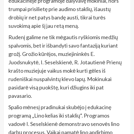
edukacinėje programoje dalyvavę mokiniai, nors
trumpai prisilietę prie audimo staklių, išaustų
drobių ir net patys bandę austi, tikrai turės
suvokimą apie šį jau retą meną.
Rudenį galime ne tik mėgautis ryškiomis medžių
spalvomis, bet ir išbandyti savo fantaziją kuriant
grožį. Grožio kūrėjos, muziejininkės E.
Juodsnukytė, I. Seselskienė, R. Jotautienė Prienų
krašto muziejuje vaikus mokė kurti gėles iš
rudeniškai nuspalvintų klevo lapų. Mokinukai
pasidarė visą puokštę, kuri džiugins iki pat
pavasario.
Spalio mėnesį pradinukai skubėjo į edukacinę
programą „Lino kelias iki staklių“. Programos
vadovė I. Seselskienė demonstravo senovės lino
darbų procesus. Vaikai pamatė lino apdirbimo