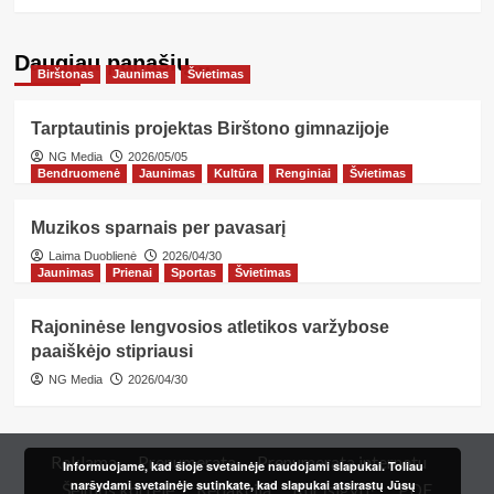
Daugiau panašių…
Birštonas
Jaunimas
Švietimas
Tarptautinis projektas Birštono gimnazijoje
NG Media
2026/05/05
Bendruomenė
Jaunimas
Kultūra
Renginiai
Švietimas
Muzikos sparnais per pavasarį
Laima Duoblienė
2026/04/30
Jaunimas
Prienai
Sportas
Švietimas
Rajoninėse lengvosios atletikos varžybose
paaiškėjo stipriausi
NG Media
2026/04/30
Reklama
Prenumerata
Prenumerata internetu
Informuojame, kad šioje svetainėje naudojami slapukai. Toliau
naršydami svetainėje sutinkate, kad slapukai atsirastų Jūsų
Šeimos kortelė
Redakcija
Kur įsigyti?
PDF