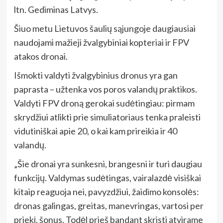
ltn. Gediminas Latvys.
Šiuo metu Lietuvos šaulių sąjungoje daugiausiai
naudojami mažieji žvalgybiniai kopteriai ir FPV
atakos dronai.
Išmokti valdyti žvalgybinius dronus yra gan
paprasta – užtenka vos poros valandų praktikos.
Valdyti FPV droną gerokai sudėtingiau: pirmam
skrydžiui atlikti prie simuliatoriaus tenka praleisti
vidutiniškai apie 20, o kai kam prireikia ir 40
valandų.
„Šie dronai yra sunkesni, brangesni ir turi daugiau
funkcijų. Valdymas sudėtingas, vairalazdė visiškai
kitaip reaguoja nei, pavyzdžiui, žaidimo konsolės:
dronas galingas, greitas, manevringas, vartosi per
priekį, šonus. Todėl prieš bandant skristi atvirame