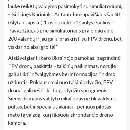
lauke reikėtų valdymo pasimokyti su simuliatoriumi,
– įsitikinęs Karininko Antano Juozapavičiaus šaulių
(Alytaus apskr.) 1-osios rinktinė šaulys Paulius. –
Pavyzdžiui, aš prie simuliatoriaus praleidau apie
200 valandų ir jau galiu praskristi su FPV dronu, bet
vis dar nelabai greitai.“
Atsižvelgiant į karo Ukrainoje pamokas, pagrindinė
FPV dronų paskirtis – taikinių naikinimas, nors jie
gali atlikti ir žvalgybines bei informacijos rinkimo
užduotis. Priklausomai nuo taikinio dydžio, FPV
dronai gali nešti skirtingo dydžio sprogmenis.
Šiems dronams valdyti reikalingas ne tik valdymo
pultas, bet ir specialūs akiniai – per juos pilotas
mato tą vaizdą, kurį fiksuoja skrendančio drono
kamera.