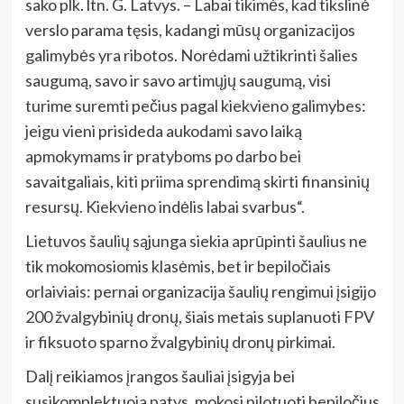
sako plk. ltn. G. Latvys. – Labai tikimės, kad tikslinė
verslo parama tęsis, kadangi mūsų organizacijos
galimybės yra ribotos. Norėdami užtikrinti šalies
saugumą, savo ir savo artimųjų saugumą, visi
turime suremti pečius pagal kiekvieno galimybes:
jeigu vieni prisideda aukodami savo laiką
apmokymams ir pratyboms po darbo bei
savaitgaliais, kiti priima sprendimą skirti finansinių
resursų. Kiekvieno indėlis labai svarbus“.
Lietuvos šaulių sąjunga siekia aprūpinti šaulius ne
tik mokomosiomis klasėmis, bet ir bepiločiais
orlaiviais: pernai organizacija šaulių rengimui įsigijo
200 žvalgybinių dronų, šiais metais suplanuoti FPV
ir fiksuoto sparno žvalgybinių dronų pirkimai.
Dalį reikiamos įrangos šauliai įsigyja bei
susikomplektuoja patys, mokosi pilotuoti bepiločius