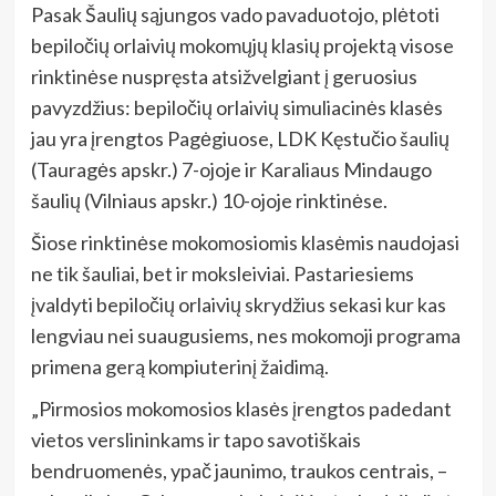
Pasak Šaulių sąjungos vado pavaduotojo, plėtoti
bepiločių orlaivių mokomųjų klasių projektą visose
rinktinėse nuspręsta atsižvelgiant į geruosius
pavyzdžius: bepiločių orlaivių simuliacinės klasės
jau yra įrengtos Pagėgiuose, LDK Kęstučio šaulių
(Tauragės apskr.) 7-ojoje ir Karaliaus Mindaugo
šaulių (Vilniaus apskr.) 10-ojoje rinktinėse.
Šiose rinktinėse mokomosiomis klasėmis naudojasi
ne tik šauliai, bet ir moksleiviai. Pastariesiems
įvaldyti bepiločių orlaivių skrydžius sekasi kur kas
lengviau nei suaugusiems, nes mokomoji programa
primena gerą kompiuterinį žaidimą.
„Pirmosios mokomosios klasės įrengtos padedant
vietos verslininkams ir tapo savotiškais
bendruomenės, ypač jaunimo, traukos centrais, –