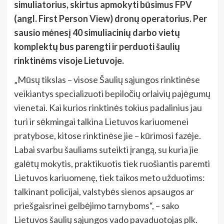
simuliatorius, skirtus apmokyti būsimus FPV
(angl. First Person View) dronų operatorius. Per
sausio mėnesį 40 simuliacinių darbo vietų
komplektų bus parengti ir perduoti šaulių
rinktinėms visoje Lietuvoje.
„Mūsų tikslas – visose Šaulių sąjungos rinktinėse
veikiantys specializuoti bepiločių orlaivių pajėgumų
vienetai. Kai kurios rinktinės tokius padalinius jau
turi ir sėkmingai talkina Lietuvos kariuomenei
pratybose, kitose rinktinėse jie – kūrimosi fazėje.
Labai svarbu šauliams suteikti įrangą, su kuria jie
galėtų mokytis, praktikuotis tiek ruošiantis paremti
Lietuvos kariuomenę, tiek taikos meto užduotims:
talkinant policijai, valstybės sienos apsaugos ar
priešgaisrinei gelbėjimo tarnyboms“, – sako
Lietuvos šaulių sąjungos vado pavaduotojas plk.