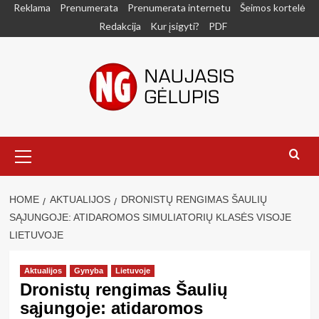
Skip
Reklama
Prenumerata
Prenumerata internetu
Šeimos kortelė
to
Redakcija
Kur įsigyti?
PDF
content
Primary
Menu
HOME
AKTUALIJOS
DRONISTŲ RENGIMAS ŠAULIŲ
SĄJUNGOJE: ATIDAROMOS SIMULIATORIŲ KLASĖS VISOJE
LIETUVOJE
Aktualijos
Gynyba
Lietuvoje
Dronistų rengimas Šaulių
sąjungoje: atidaromos