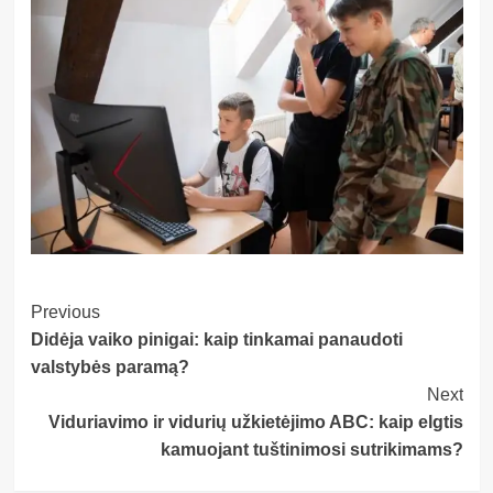
Post
Previous
Didėja vaiko pinigai: kaip tinkamai panaudoti
Navigation
valstybės paramą?
Next
Viduriavimo ir vidurių užkietėjimo ABC: kaip elgtis
kamuojant tuštinimosi sutrikimams?