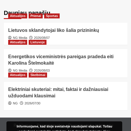
Daugiau panašių…
Aktualijos
Prienai
Sportas
Lietuvos sklandytojai liko šalia prizininkų
NG Media
2026/08/07
Aktualijos
Lietuvoje
Energetikos viceministrės pareigas pradeda eiti
Karolina Štelmokaitė
NG Media
2026/08/03
Aktualijos
Skelbimai
Elektriniai skuteriai: mitai, faktai ir dažniausiai
užduodami klausimai
NG
2026/07/30
Reklama
Prenumerata
Prenumerata internetu
Informuojame, kad šioje svetainėje naudojami slapukai. Toliau