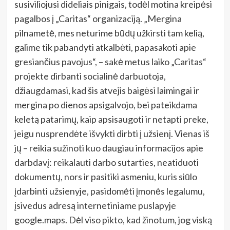
susiviliojusi dideliais pinigais, todėl motina kreipėsi
pagalbos į „Caritas“ organizaciją. „Mergina
pilnametė, mes neturime būdų užkirsti tam kelią,
galime tik pabandyti atkalbėti, papasakoti apie
gresiančius pavojus“, – sakė metus laiko „Caritas“
projekte dirbanti socialinė darbuotoja,
džiaugdamasi, kad šis atvejis baigėsi laimingai ir
mergina po dienos apsigalvojo, bei pateikdama
keletą patarimų, kaip apsisaugoti ir netapti preke,
jeigu nusprendėte išvykti dirbti į užsienį. Vienas iš
jų – reikia sužinoti kuo daugiau informacijos apie
darbdavį: reikalauti darbo sutarties, neatiduoti
dokumentų, nors ir pasitiki asmeniu, kuris siūlo
įdarbinti užsienyje, pasidomėti įmonės legalumu,
įsivedus adresą internetiniame puslapyje
google.maps. Dėl viso pikto, kad žinotum, jog viską