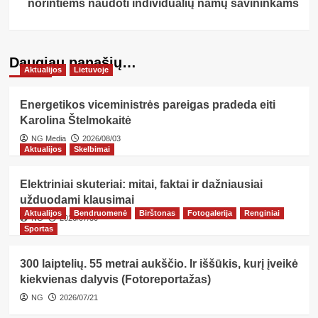
norintiems naudoti individualių namų savininkams
Daugiau panašių…
Aktualijos
Lietuvoje
Energetikos viceministrės pareigas pradeda eiti
Karolina Štelmokaitė
NG Media
2026/08/03
Aktualijos
Skelbimai
Elektriniai skuteriai: mitai, faktai ir dažniausiai
užduodami klausimai
Aktualijos
Bendruomenė
Birštonas
Fotogalerija
Renginiai
NG
2026/07/30
Sportas
300 laiptelių. 55 metrai aukščio. Ir iššūkis, kurį įveikė
kiekvienas dalyvis (Fotoreportažas)
NG
2026/07/21