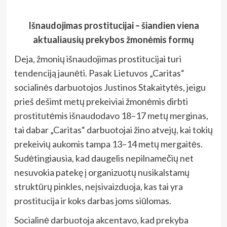
Išnaudojimas prostitucijai – šiandien viena
aktualiausių prekybos žmonėmis formų
Deja, žmonių išnaudojimas prostitucijai turi
tendenciją jaunėti. Pasak Lietuvos „Caritas“
socialinės darbuotojos Justinos Stakaitytės, jeigu
prieš dešimt metų prekeiviai žmonėmis dirbti
prostitutėmis išnaudodavo 18–17 metų merginas,
tai dabar „Caritas“ darbuotojai žino atvejų, kai tokių
prekeivių aukomis tampa 13–14 metų mergaitės.
Sudėtingiausia, kad daugelis nepilnamečių net
nesuvokia patekę į organizuotų nusikalstamų
struktūrų pinkles, neįsivaizduoja, kas tai yra
prostitucija ir koks darbas joms siūlomas.
Socialinė darbuotoja akcentavo, kad prekyba