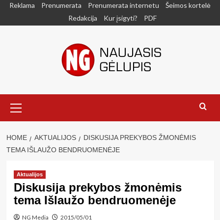
Skip
Reklama
Prenumerata
Prenumerata internetu
Šeimos kortelė
to
Redakcija
Kur įsigyti?
PDF
content
Primary
Menu
HOME
AKTUALIJOS
DISKUSIJA PREKYBOS ŽMONĖMIS
TEMA IŠLAUŽO BENDRUOMENĖJE
Aktualijos
Diskusija prekybos žmonėmis
tema Išlaužo bendruomenėje
NG Media
2015/05/01