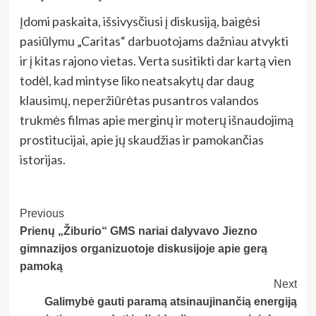
Įdomi paskaita, išsivysčiusi į diskusiją, baigėsi
pasiūlymu „Caritas“ darbuotojams dažniau atvykti
ir į kitas rajono vietas. Verta susitikti dar kartą vien
todėl, kad mintyse liko neatsakytų dar daug
klausimų, neperžiūrėtas pusantros valandos
trukmės filmas apie merginų ir moterų išnaudojimą
prostitucijai, apie jų skaudžias ir pamokančias
istorijas.
Post
Previous
Prienų „Žiburio“ GMS nariai dalyvavo Jiezno
Navigation
gimnazijos organizuotoje diskusijoje apie gerą
pamoką
Next
Galimybė gauti paramą atsinaujinančią energiją