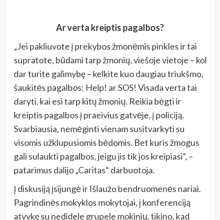
Ar verta kreiptis pagalbos?
„Jei pakliuvote į prekybos žmonėmis pinkles ir tai
supratote, būdami tarp žmonių, viešoje vietoje – kol
dar turite galimybę – kelkite kuo daugiau triukšmo,
šaukitės pagalbos: Help! ar SOS! Visada verta tai
daryti, kai esi tarp kitų žmonių. Reikia bėgti ir
kreiptis pagalbos į praeivius gatvėje, į policiją.
Svarbiausia, nemėginti vienam susitvarkyti su
visomis užklupusiomis bėdomis. Bet kuris žmogus
gali sulaukti pagalbos, jeigu jis tik jos kreipiasi“, –
patarimus dalijo „Caritas“ darbuotoja.
Į diskusiją įsijungė ir Išlaužo bendruomenės nariai.
Pagrindinės mokyklos mokytojai, į konferenciją
atvykę su nedidele grupele mokinių, tikino, kad