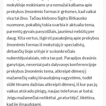
mokykloje mokiniams yra nemažai kalbama apie
prekybos žmonėmis formas ir grėsmes, kad vaikai
visa tai žino. Tačiau klebono Sigito Bitkausko
nuomone, pokalbių tokia svarbia ir aktualia tema,
paremtų gyvais pavyzdžiais, jaunimui nebūtų per
daug. Kita vertus, išgirsti pasakojimą apie prekybos
žmonėmis formas iš mokytojų ir specialistų,
dirbančių šioje srityje ir su konkrečiais
nukentėjusiaisiais, nėra tas pat. Parapijos dvasinis
ganytojas, neseniai pats dalyvavęs konferencijoje
prekybos žmonėmis tema, atkreipė dėmesį į
mažamečių vaikų išnaudojimą vagystėms, todėl
siūlė tėvams dažniau atkreipti dėmesį, iš kur pas jų
vaikus atsirado pinigų, naujas telefonas ar batai.
Jeigu mažamečiai netikėtai „praturtėjo“, tikėtina,
kad jie išnaudojami.