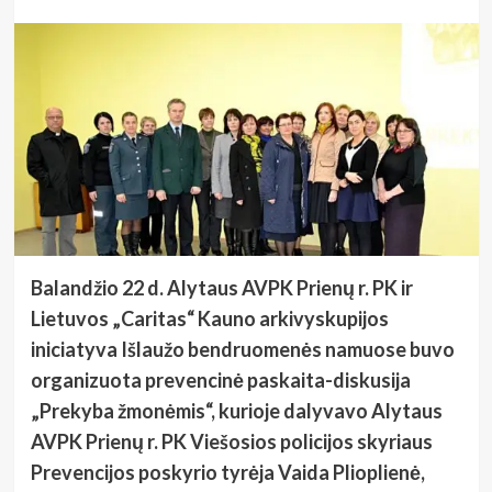
Balandžio 22 d. Alytaus AVPK Prienų r. PK ir
Lietuvos „Caritas“ Kauno arkivyskupijos
iniciatyva Išlaužo bendruomenės namuose buvo
organizuota prevencinė paskaita-diskusija
„Prekyba žmonėmis“, kurioje dalyvavo Alytaus
AVPK Prienų r. PK Viešosios policijos skyriaus
Prevencijos poskyrio tyrėja Vaida Plioplienė,