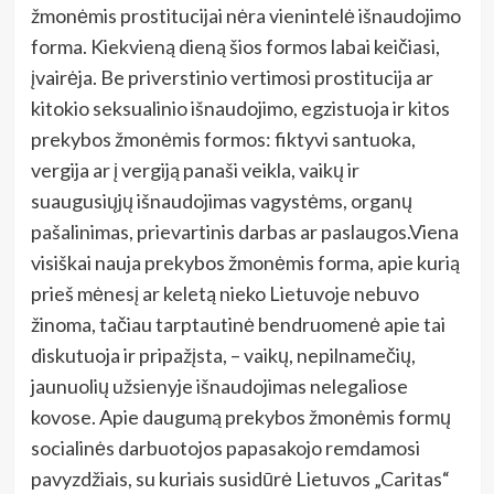
žmonėmis prostitucijai nėra vienintelė išnaudojimo
forma. Kiekvieną dieną šios formos labai keičiasi,
įvairėja. Be priverstinio vertimosi prostitucija ar
kitokio seksualinio išnaudojimo, egzistuoja ir kitos
prekybos žmonėmis formos: fiktyvi santuoka,
vergija ar į vergiją panaši veikla, vaikų ir
suaugusiųjų išnaudojimas vagystėms, organų
pašalinimas, prievartinis darbas ar paslaugos.Viena
visiškai nauja prekybos žmonėmis forma, apie kurią
prieš mėnesį ar keletą nieko Lietuvoje nebuvo
žinoma, tačiau tarptautinė bendruomenė apie tai
diskutuoja ir pripažįsta, – vaikų, nepilnamečių,
jaunuolių užsienyje išnaudojimas nelegaliose
kovose. Apie daugumą prekybos žmonėmis formų
socialinės darbuotojos papasakojo remdamosi
pavyzdžiais, su kuriais susidūrė Lietuvos „Caritas“