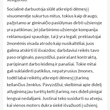
Socialinė darbuotoja siūlė atkreipti dėmesį į
visuomenėje sukurtus mitus, tokius kaip draugo,
pažįstamo ar giminaičio pasiūlymas dirbti užsienyje
yra patikimas; jei įdarbinimo užsienyje kompanija
reklamuojasi spaudoje, tai ji yra legali; prekiautojai
žmonėmis visada atrodo kaip nusikaltėliai, juos
galima atskirti iš išvaizdos; darbdaviui reikės tavo
paso originalo, pavyzdžiui, pasirašant kontraktą,
parūpinant darbo leidimą ir panašiai. Tokie mitai
gali suklaidinti patiklius, nepatyrusius žmones,
todėl labai reikėtų atkreipti dėmesį į įtarimą
keliančius ženklus. Pavyzdžiui, skelbimai apie didelį
atlyginimą jau turėtų kelti įtarimą, nes dideli pinigai
lengvai nedalijami. Justinai teko susidurti su atveju,
kai vienos moters dukra siekė išvažiuoti į užsienį,