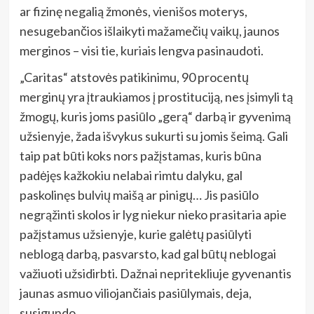
ar fizinę negalią žmonės, vienišos moterys,
nesugebančios išlaikyti mažamečių vaikų, jaunos
merginos – visi tie, kuriais lengva pasinaudoti.
„Caritas“ atstovės patikinimu, 90 procentų
merginų yra įtraukiamos į prostituciją, nes įsimyli tą
žmogų, kuris joms pasiūlo „gerą“ darbą ir gyvenimą
užsienyje, žada išvykus sukurti su jomis šeimą. Gali
taip pat būti koks nors pažįstamas, kuris būna
padėjęs kažkokiu nelabai rimtu dalyku, gal
paskolinęs bulvių maišą ar pinigų… Jis pasiūlo
negrąžinti skolos ir lyg niekur nieko prasitaria apie
pažįstamus užsienyje, kurie galėtų pasiūlyti
neblogą darbą, pasvarsto, kad gal būtų neblogai
važiuoti užsidirbti. Dažnai nepritekliuje gyvenantis
jaunas asmuo viliojančiais pasiūlymais, deja,
susigundo.