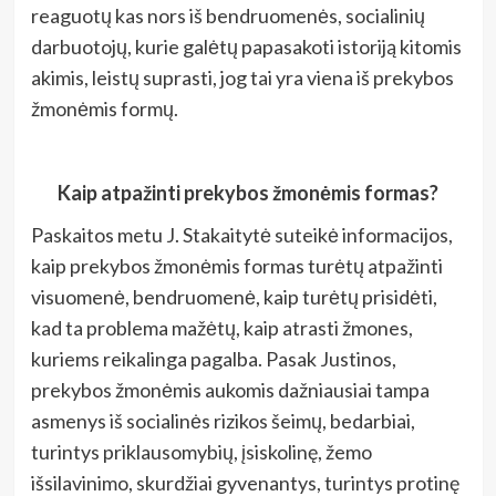
reaguotų kas nors iš bendruomenės, socialinių
darbuotojų, kurie galėtų papasakoti istoriją kitomis
akimis, leistų suprasti, jog tai yra viena iš prekybos
žmonėmis formų.
Kaip atpažinti prekybos žmonėmis formas?
Paskaitos metu J. Stakaitytė suteikė informacijos,
kaip prekybos žmonėmis formas turėtų atpažinti
visuomenė, bendruomenė, kaip turėtų prisidėti,
kad ta problema mažėtų, kaip atrasti žmones,
kuriems reikalinga pagalba. Pasak Justinos,
prekybos žmonėmis aukomis dažniausiai tampa
asmenys iš socialinės rizikos šeimų, bedarbiai,
turintys priklausomybių, įsiskolinę, žemo
išsilavinimo, skurdžiai gyvenantys, turintys protinę