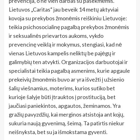
prevencija, o ne vien darbas su pasekmėmis.
Lietuvos „Caritas“ jau beveik 14 metų aktyviai
kovoja su prekybos žmonėmis reiškiniu Lietuvoje:
teikia psichosocialinę pagalbą prekybos žmonėmis
ir seksualinės prievartos aukoms, vykdo
prevencinę veiklą ir mokymus, stengiasi, kad nė
vienas Lietuvos kampelis neliktų be pajėgų ir
galimybių ten atvykti. Organizacijos darbuotojai ir
specialistai teikia pagalbą asmenims, kurie apgaule
prekeivių žmonėmis buvo ar yra išvežti į užsienio
šalių viešnamius, moterims, kurios sutiko bet
kurioje šalyje būti įtrauktos į prostituciją, bet
jaučiasi paniekintos, apgautos, žeminamos. Yra
gražių pavyzdžių, kai merginos atsistoja ant kojų,
sukuria naują gyvenimą, šeimą. Ta patirtis niekur
neišnyksta, bet su ja išmokstama gyventi.