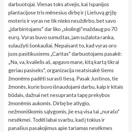
darbuotojai. Vienas toks atvejis, kai Ispanijos
plantacijose tris mėnesius dirbę ir į Lietuvą grįžę
moteris ir vyras ne tik nieko neuždirbo, bet savo
„įdarbintojams“ dar liko „skolingi“maždaug po 70
eurų. Vyras buvo sumuštas, jam sužalota ranka,
sulaužyti šonkauliai. Nepaisant to, kad vyras oro
juos pasitikusiems „Caritas“ darbuotojams pasakė:
„Na, va, kvailelis aš, apgavo mane, kitą kartą tikrai
geriau pasiseks“, organizacija neatsisakė šiems
žmonėms padėti surasti tiesą. Pasak Justinos, tie
žmonės, kurie buvo išnaudojami darbu, kaip ir kitais
būdais, dažnai net nesupranta tapę prekybos
žmonėmis aukomis. Dirbę be atlygio,
nežmoniškomis sąlygomis, jie esą visa tai „nurašo“
nesėkmei. Todėl labai svarbu, kad į tokius ir
panašius pasakojimus apie tariamas nesėkmes