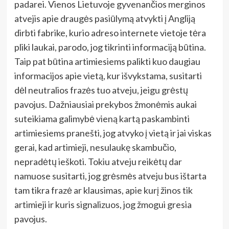
padarei. Vienos Lietuvoje gyvenančios merginos
atvejis apie draugės pasiūlymą atvykti į Angliją
dirbti fabrike, kurio adreso internete vietoje tėra
pliki laukai, parodo, jog tikrinti informaciją būtina.
Taip pat būtina artimiesiems palikti kuo daugiau
informacijos apie vietą, kur išvykstama, susitarti
dėl neutralios frazės tuo atveju, jeigu grėstų
pavojus. Dažniausiai prekybos žmonėmis aukai
suteikiama galimybė vieną kartą paskambinti
artimiesiems pranešti, jog atvyko į vietą ir jai viskas
gerai, kad artimieji, nesulaukę skambučio,
nepradėtų ieškoti. Tokiu atveju reikėtų dar
namuose susitarti, jog grėsmės atveju bus ištarta
tam tikra frazė ar klausimas, apie kurį žinos tik
artimieji ir kuris signalizuos, jog žmogui gresia
pavojus.