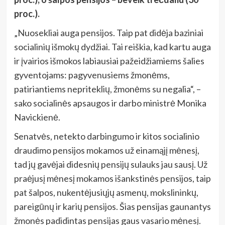
proc.).
„Nuosekliai auga pensijos. Taip pat didėja baziniai
socialinių išmokų dydžiai. Tai reiškia, kad kartu auga
ir įvairios išmokos labiausiai pažeidžiamiems šalies
gyventojams: pagyvenusiems žmonėms,
patiriantiems nepriteklių, žmonėms su negalia“, –
sako socialinės apsaugos ir darbo ministrė Monika
Navickienė.
Senatvės, netekto darbingumo ir kitos socialinio
draudimo pensijos mokamos už einamąjį mėnesį,
tad jų gavėjai didesnių pensijų sulauks jau sausį. Už
praėjusį mėnesį mokamos išankstinės pensijos, taip
pat šalpos, nukentėjusiųjų asmenų, mokslininkų,
pareigūnų ir karių pensijos. Šias pensijas gaunantys
žmonės padidintas pensijas gaus vasario mėnesį.