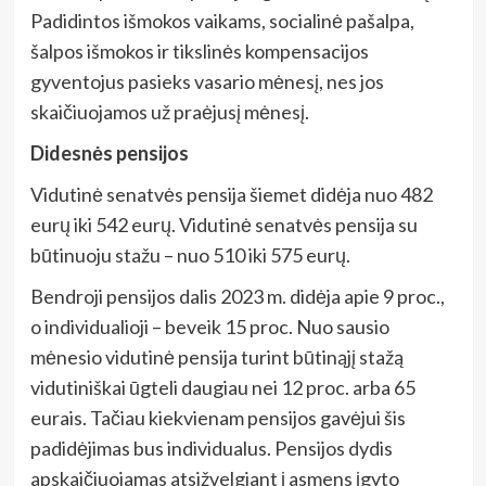
Padidintos išmokos vaikams, socialinė pašalpa,
šalpos išmokos ir tikslinės kompensacijos
gyventojus pasieks vasario mėnesį, nes jos
skaičiuojamos už praėjusį mėnesį.
Didesnės pensijos
Vidutinė senatvės pensija šiemet didėja nuo 482
eurų iki 542 eurų. Vidutinė senatvės pensija su
būtinuoju stažu – nuo 510 iki 575 eurų.
Bendroji pensijos dalis 2023 m. didėja apie 9 proc.,
o individualioji – beveik 15 proc. Nuo sausio
mėnesio vidutinė pensija turint būtinąjį stažą
vidutiniškai ūgteli daugiau nei 12 proc. arba 65
eurais. Tačiau kiekvienam pensijos gavėjui šis
padidėjimas bus individualus. Pensijos dydis
apskaičiuojamas atsižvelgiant į asmens įgyto