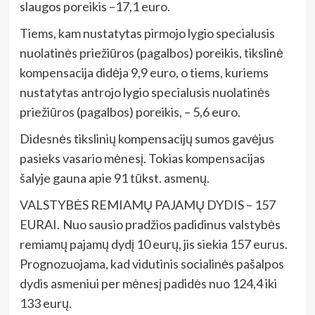
slaugos poreikis –17,1 euro.
Tiems, kam nustatytas pirmojo lygio specialusis
nuolatinės priežiūros (pagalbos) poreikis, tikslinė
kompensacija didėja 9,9 euro, o tiems, kuriems
nustatytas antrojo lygio specialusis nuolatinės
priežiūros (pagalbos) poreikis, – 5,6 euro.
Didesnės tikslinių kompensacijų sumos gavėjus
pasieks vasario mėnesį. Tokias kompensacijas
šalyje gauna apie 91 tūkst. asmenų.
VALSTYBĖS REMIAMŲ PAJAMŲ DYDIS – 157
EURAI. Nuo sausio pradžios padidinus valstybės
remiamų pajamų dydį 10 eurų, jis siekia 157 eurus.
Prognozuojama, kad vidutinis socialinės pašalpos
dydis asmeniui per mėnesį padidės nuo 124,4 iki
133 eurų.