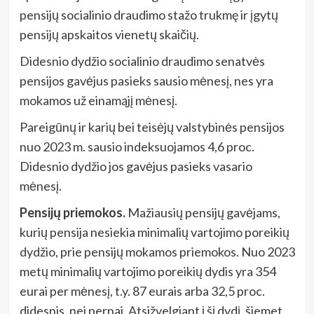
pensijų socialinio draudimo stažo trukmę ir įgytų
pensijų apskaitos vienetų skaičių.
Didesnio dydžio socialinio draudimo senatvės
pensijos gavėjus pasieks sausio mėnesį, nes yra
mokamos už einamąjį mėnesį.
Pareigūnų ir karių bei teisėjų valstybinės pensijos
nuo 2023 m. sausio indeksuojamos 4,6 proc.
Didesnio dydžio jos gavėjus pasieks vasario
mėnesį.
Pensijų priemokos.
Mažiausių pensijų gavėjams,
kurių pensija nesiekia minimalių vartojimo poreikių
dydžio, prie pensijų mokamos priemokos. Nuo 2023
metų minimalių vartojimo poreikių dydis yra 354
eurai per mėnesį, t.y. 87 eurais arba 32,5 proc.
didesnis, nei pernai. Atsižvelgiant į šį dydį, šiemet