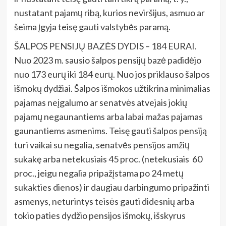
nustatant pajamų ribą, kurios neviršijus, asmuo ar
šeima įgyja teisę gauti valstybės paramą.
ŠALPOS PENSIJŲ BAZĖS DYDIS – 184 EURAI.
Nuo 2023 m. sausio šalpos pensijų bazė padidėjo
nuo 173 eurų iki 184 eurų. Nuo jos priklauso šalpos
išmokų dydžiai. Šalpos išmokos užtikrina minimalias
pajamas neįgalumo ar senatvės atvejais jokių
pajamų negaunantiems arba labai mažas pajamas
gaunantiems asmenims. Teisę gauti šalpos pensiją
turi vaikai su negalia, senatvės pensijos amžių
sukakę arba netekusiais 45 proc. (netekusiais 60
proc., jeigu negalia pripažįstama po 24 metų
sukakties dienos) ir daugiau darbingumo pripažinti
asmenys, neturintys teisės gauti didesnių arba
tokio paties dydžio pensijos išmokų, išskyrus