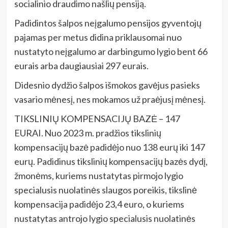
socialinio draudimo našlių pensiją.
Padidintos šalpos neįgalumo pensijos gyventojų
pajamas per metus didina priklausomai nuo
nustatyto neįgalumo ar darbingumo lygio bent 66
eurais arba daugiausiai 297 eurais.
Didesnio dydžio šalpos išmokos gavėjus pasieks
vasario mėnesį, nes mokamos už praėjusį mėnesį.
TIKSLINIŲ KOMPENSACIJŲ BAZĖ – 147
EURAI. Nuo 2023 m. pradžios tikslinių
kompensacijų bazė padidėjo nuo 138 eurų iki 147
eurų. Padidinus tikslinių kompensacijų bazės dydį,
žmonėms, kuriems nustatytas pirmojo lygio
specialusis nuolatinės slaugos poreikis, tikslinė
kompensacija padidėjo 23,4 euro, o kuriems
nustatytas antrojo lygio specialusis nuolatinės