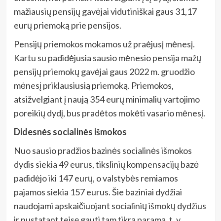
mažiausių pensijų gavėjai vidutiniškai gaus 31,17
eurų priemoką prie pensijos.
Pensijų priemokos mokamos už praėjusį mėnesį.
Kartu su padidėjusia sausio mėnesio pensija mažų
pensijų priemokų gavėjai gaus 2022 m. gruodžio
mėnesį priklausiusią priemoką. Priemokos,
atsižvelgiant į naują 354 eurų minimalių vartojimo
poreikių dydį, bus pradėtos mokėti vasario mėnesį.
Didesnės socialinės išmokos
Nuo sausio pradžios bazinės socialinės išmokos
dydis siekia 49 eurus, tikslinių kompensacijų bazė
padidėjo iki 147 eurų, o valstybės remiamos
pajamos siekia 157 eurus. Šie baziniai dydžiai
naudojami apskaičiuojant socialinių išmokų dydžius
ir nustatant teisę gauti tam tikrą paramą, t. y.,