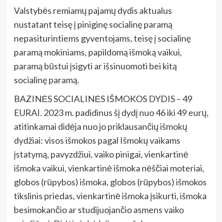
Valstybės remiamų pajamų dydis aktualus
nustatant teisę į piniginę socialinę paramą
nepasiturintiems gyventojams, teisę į socialinę
paramą mokiniams, papildomą išmoką vaikui,
paramą būstui įsigyti ar išsinuomoti bei kitą
socialinę paramą.
BAZINĖS SOCIALINĖS IŠMOKOS DYDIS – 49
EURAI. 2023 m. padidinus šį dydį nuo 46 iki 49 eurų,
atitinkamai didėja nuo jo priklausančių išmokų
dydžiai: visos išmokos pagal Išmokų vaikams
įstatymą, pavyzdžiui, vaiko pinigai, vienkartinė
išmoka vaikui, vienkartinė išmoka nėščiai moteriai,
globos (rūpybos) išmoka, globos (rūpybos) išmokos
tikslinis priedas, vienkartinė išmoka įsikurti, išmoka
besimokančio ar studijuojančio asmens vaiko