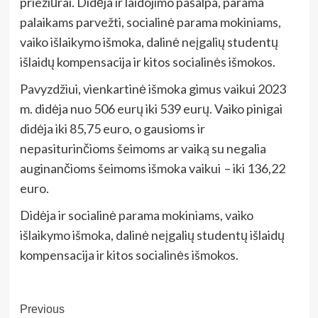
priežiūrai. Didėja ir laidojimo pašalpa, parama
palaikams parvežti, socialinė parama mokiniams,
vaiko išlaikymo išmoka, dalinė neįgalių studentų
išlaidų kompensacija ir kitos socialinės išmokos.
Pavyzdžiui, vienkartinė išmoka gimus vaikui 2023
m. didėja nuo 506 eurų iki 539 eurų. Vaiko pinigai
didėja iki 85,75 euro, o gausioms ir
nepasiturinčioms šeimoms ar vaiką su negalia
auginančioms šeimoms išmoka vaikui – iki 136,22
euro.
Didėja ir socialinė parama mokiniams, vaiko
išlaikymo išmoka, dalinė neįgalių studentų išlaidų
kompensacija ir kitos socialinės išmokos.
Post
Previous