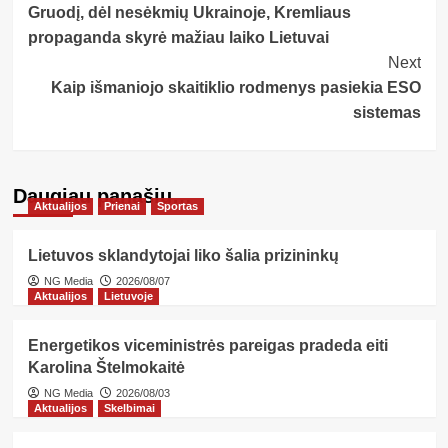
Gruodį, dėl nesėkmių Ukrainoje, Kremliaus
Navigation
propaganda skyrė mažiau laiko Lietuvai
Next
Kaip išmaniojo skaitiklio rodmenys pasiekia ESO
sistemas
Daugiau panašių…
Aktualijos
Prienai
Sportas
Lietuvos sklandytojai liko šalia prizininkų
NG Media
2026/08/07
Aktualijos
Lietuvoje
Energetikos viceministrės pareigas pradeda eiti
Karolina Štelmokaitė
NG Media
2026/08/03
Aktualijos
Skelbimai