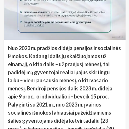
Nuo 2023 m. pradžios didėja pensijos ir socialinės
išmokos. Kadangi dalis jų skaičiuojamos už
einamąjį, o kita dalis – už praėjusį mėnesį, tai
padidėjimą gyventojai realiai pajus skirtingu
laiku – vieni jau sausio mėnesį, o kiti vasario
mėnesį. Bendroji pensijos dalis 2023 m. didėja
apie 9 proc., o individualioji – beveik 15 proc.
Palyginti su 2021 m., nuo 2023 m. įvairios
socialinės išmokos labiausiai pažeidžiamiems
šalies gyventojams didėja ketvirtadaliu (23
proc.), o šalpos pensijos – beveik trečdaliu (30