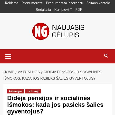
Skip
Reklama
Prenumerata
Prenumerata internetu
Šeimos kortelė
to
Redakcija
Kur įsigyti?
PDF
content
Primary
Menu
HOME
AKTUALIJOS
DIDĖJA PENSIJOS IR SOCIALINĖS
IŠMOKOS: KADA JOS PASIEKS ŠALIES GYVENTOJUS?
Aktualijos
Lietuvoje
Didėja pensijos ir socialinės
išmokos: kada jos pasieks šalies
gyventojus?