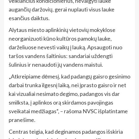
veikiančius kondicionierius, nevalgyti lauke
augančių daržovių, gerai nuplauti visus lauke
esančius daiktus.
Alytaus miesto aplinkinių vietovių mokyklose
neorganizuoti kūno kultūros pamokų lauke,
darželiuose nevesti vaikų į lauką. Apsaugoti nuo
taršos vandens šaltinius: sandariai uždengti
šulinius ir nenaudoti jų vandens maistui.
„Atkreipiame dėmesį, kad padangų gaisro gesinimo
darbai trunka ilgesnį laiką, nei įprasto gaisro ir net
kai vizualiai nesimato degimo, padangos vis dar
smilksta, į aplinkos orą skirdamos pavojingas
sveikatai medžiagas“, – rašoma NVSC išplatintame
pranešime.
Centras teigia, kad deginamos padangos išskiria