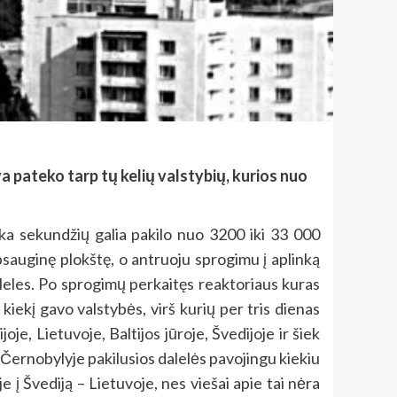
 pateko tarp tų kelių valstybių, kurios nuo
a sekundžių galia pakilo nuo 3200 iki 33 000
psauginę plokštę, o antruoju sprogimu į aplinką
aleles. Po sprogimų perkaitęs reaktoriaus kuras
 kiekį gavo valstybės, virš kurių per tris dienas
je, Lietuvoje, Baltijos jūroje, Švedijoje ir šiek
. Černobylyje pakilusios dalelės pavojingu kiekiu
je į Švediją – Lietuvoje, nes viešai apie tai nėra