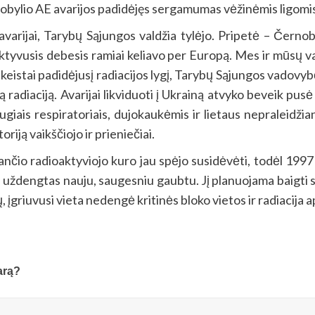
obylio AE avarijos padidėjęs sergamumas vėžinėmis ligomis b
 avarijai, Tarybų Sąjungos valdžia tylėjo. Pripetė – Černo
aktyvusis debesis ramiai keliavo per Europą. Mes ir mūsų 
 keistai padidėjusį radiacijos lygį, Tarybų Sąjungos vadovybė 
diaciją. Avarijai likviduoti į Ukrainą atvyko beveik pusė mi
giais respiratoriais, dujokaukėmis ir lietaus nepraleidžianč
riją vaikščiojo ir prieniečiai.
ančio radioaktyviojo kuro jau spėjo susidėvėti, todėl 1997 
 uždengtas nauju, saugesniu gaubtu. Jį planuojama baigti s
ų, įgriuvusi vieta nedengė kritinės bloko vietos ir radiacija 
arą?