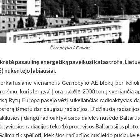
Černobylio AE nuotr.
ėtė pasaulinę energetiką paveikusi katastrofa. Lietuva
) nukentėjo labiausiai.
rkaitusiame viename iš Černobylio AE blokų per keliolik
progimu, kuris lengvai į orą pakėlė 2000 tonų sveriančią a
visą Rytų Europą pasėjo vėžį sukeliančias radioaktyvias d
tmosferą išmetė dar daugiau radiacijos. Didžiausią radiacijos
ilusios į dangų radioaktyviosios dalelės nusėdo Baltarusijo
ktyviosios radiacijos teko 16 proc. visos Baltarusijos ploto
Galima tik spėlioti, kiek šios radiacijos nusileido pusiaukelė