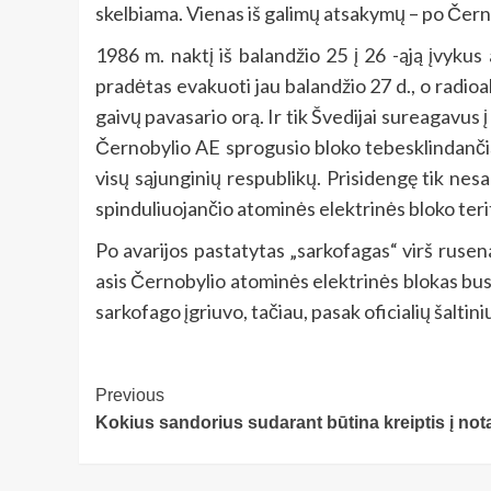
skelbiama. Vienas iš galimų atsakymų – po Čern
1986 m. naktį iš balandžio 25 į 26 -ąją įvykus
pradėtas evakuoti jau balandžio 27 d., o radio
gaivų pavasario orą. Ir tik Švedijai sureagavus į
Černobylio AE sprogusio bloko tebesklindančią ra
visų sąjunginių respublikų. Prisidengę tik nesau
spinduliuojančio atominės elektrinės bloko terito
Po avarijos pastatytas „sarkofagas“ virš rusen
asis Černobylio atominės elektrinės blokas bus
sarkofago įgriuvo, tačiau, pasak oficialių šaltini
Post
Previous
Kokius sandorius sudarant būtina kreiptis į not
Navigation