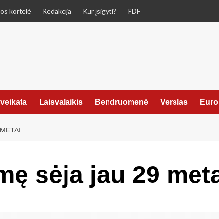
os kortelė
Redakcija
Kur įsigyti?
PDF
veikata
Laisvalaikis
Bendruomenė
Verslas
Euro
 METAI
mę sėja jau 29 meta