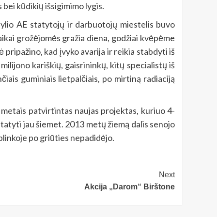
ei kūdikių išsigimimo lygis.
bylio AE statytojų ir darbuotojų miestelis buvo
vaikai grožėjomės gražia diena, godžiai kvėpėme
pripažino, kad įvyko avarija ir reikia stabdyti iš
lijono kariškių, gaisrininkų, kitų specialistų iš
iais guminiais lietpalčiais, po mirtiną radiaciją
metais patvirtintas naujas projektas, kuriuo 4-
tatyti jau šiemet. 2013 metų žiemą dalis senojo
aplinkoje po griūties nepadidėjo.
Next
Akcija „Darom“ Birštone