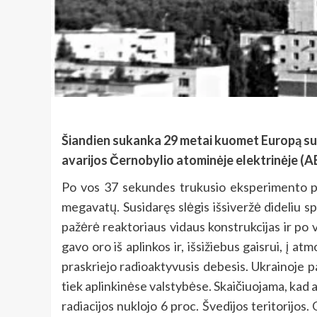
Šiandien sukanka 29 metai kuomet Europą sukr
avarijos Černobylio atominėje elektrinėje (AE
Po vos 37 sekundes trukusio eksperimento pe
megavatų. Susidaręs slėgis išsiveržė dideliu s
pažėrė reaktoriaus vidaus konstrukcijas ir po 
gavo oro iš aplinkos ir, išsižiebus gaisrui, į a
praskriejo radioaktyvusis debesis. Ukrainoje pak
tiek aplinkinėse valstybėse. Skaičiuojama, kad a
radiacijos nuklojo 6 proc. Švedijos teritorijos. 