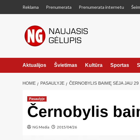
Skip
Reklama
Prenumerata
Prenumerata internetu
Šeim
to
content
Aktualijos
Švietimas
Kultūra
Sportas
S
HOME
PASAULYJE
ČERNOBYLIS BAIMĘ SĖJA JAU 29
Pasaulyje
Černobylis bai
NG Media
2015/04/26