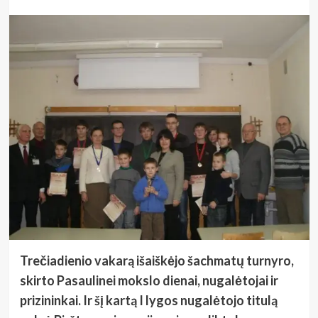
Trečiadienio vakarą išaiškėjo šachmatų turnyro,
skirto Pasaulinei mokslo dienai, nugalėtojai ir
prizininkai. Ir šį kartą I lygos nugalėtojo titulą