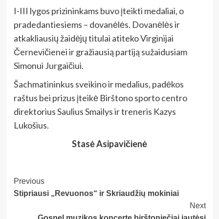
I-III lygos prizininkams buvo įteikti medaliai, o
pradedantiesiems – dovanėlės. Dovanėlės ir
atkakliausių žaidėjų titulai atiteko Virginijai
Černevičienei ir gražiausią partiją sužaidusiam
Simonui Jurgaičiui.
Šachmatininkus sveikino ir medalius, padėkos
raštus bei prizus įteikė Birštono sporto centro
direktorius Saulius Smailys ir treneris Kazys
Lukošius.
Stasė Asipavičienė
Post
Previous
Stipriausi „Revuonos“ ir Skriaudžių mokiniai
Navigation
Next
Gospel muzikos koncerte birštoniečiai jautėsi