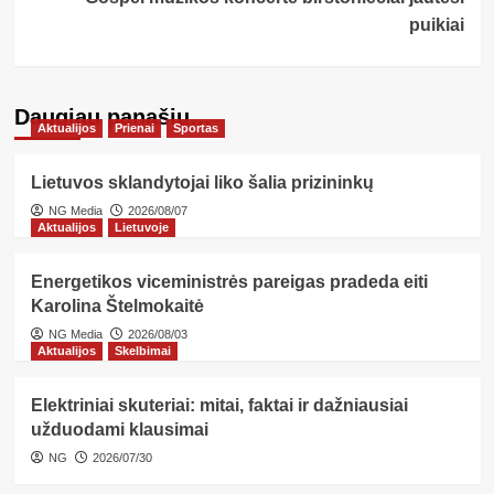
puikiai
Daugiau panašių…
Aktualijos
Prienai
Sportas
Lietuvos sklandytojai liko šalia prizininkų
NG Media
2026/08/07
Aktualijos
Lietuvoje
Energetikos viceministrės pareigas pradeda eiti
Karolina Štelmokaitė
NG Media
2026/08/03
Aktualijos
Skelbimai
Elektriniai skuteriai: mitai, faktai ir dažniausiai
užduodami klausimai
NG
2026/07/30