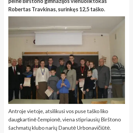
pelnė Birštono gimnazijos vienuoliktokas
Robertas Travkinas, surinkęs 12,5 taško.
Antroje vietoje, atsilikusi vos puse taško liko
daugkartinė čempionė, viena stipriausių Birštono
šachmatų klubo narių Danutė Urbonavičiūtė.