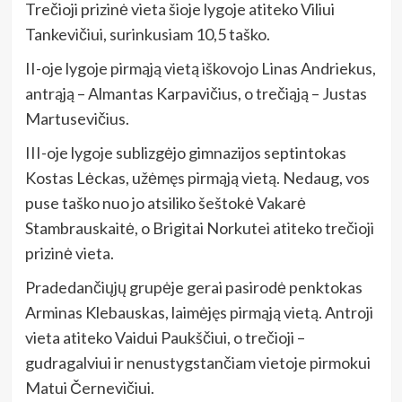
Trečioji prizinė vieta šioje lygoje atiteko Viliui
Tankevičiui, surinkusiam 10,5 taško.
II-oje lygoje pirmąją vietą iškovojo Linas Andriekus,
antrąją – Almantas Karpavičius, o trečiąją – Justas
Martusevičius.
III-oje lygoje sublizgėjo gimnazijos septintokas
Kostas Lėckas, užėmęs pirmąją vietą. Nedaug, vos
puse taško nuo jo atsiliko šeštokė Vakarė
Stambrauskaitė, o Brigitai Norkutei atiteko trečioji
prizinė vieta.
Pradedančiųjų grupėje gerai pasirodė penktokas
Arminas Klebauskas, laimėjęs pirmąją vietą. Antroji
vieta atiteko Vaidui Paukščiui, o trečioji –
gudragalviui ir nenustygstančiam vietoje pirmokui
Matui Černevičiui.