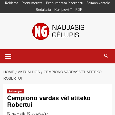
Skip
Reklama
Prenumerata
Prenumerata internetu
Šeimos kortelė
to
Redakcija
Kur įsigyti?
PDF
content
Primary
Menu
HOME
AKTUALIJOS
ČEMPIONO VARDAS VĖL ATITEKO
ROBERTUI
Aktualijos
Čempiono vardas vėl atiteko
Robertui
NG Media
2012/11/17