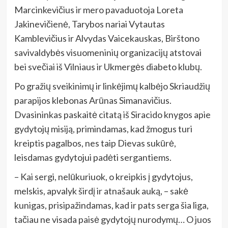
Marcinkevičius ir mero pavaduotoja Loreta
Jakinevičienė, Tarybos nariai Vytautas
Kamblevičius ir Alvydas Vaicekauskas, Birštono
savivaldybės visuomeninių organizacijų atstovai
bei svečiai iš Vilniaus ir Ukmergės diabeto klubų.
Po gražių sveikinimų ir linkėjimų kalbėjo Skriaudžių
parapijos klebonas Arūnas Simanavičius.
Dvasininkas paskaitė citatą iš Siracido knygos apie
gydytojų misiją, primindamas, kad žmogus turi
kreiptis pagalbos, nes taip Dievas sukūrė,
leisdamas gydytojui padėti sergantiems.
– Kai sergi, nelūkuriuok, o kreipkis į gydytojus,
melskis, apvalyk širdį ir atnašauk auką, – sakė
kunigas, prisipažindamas, kad ir pats serga šia liga,
tačiau ne visada paisė gydytojų nurodymų… O juos