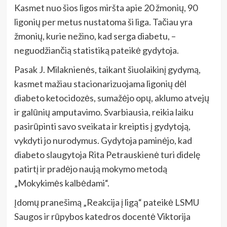
Kasmet nuo šios ligos miršta apie 20 žmonių, 90
ligonių per metus nustatoma ši liga. Tačiau yra
žmonių, kurie nežino, kad serga diabetu, –
neguodžiančią statistiką pateikė gydytoja.
Pasak J. Milaknienės, taikant šiuolaikinį gydymą,
kasmet mažiau stacionarizuojama ligonių dėl
diabeto ketocidozės, sumažėjo opų, aklumo atvejų
ir galūnių amputavimo. Svarbiausia, reikia laiku
pasirūpinti savo sveikata ir kreiptis į gydytoją,
vykdyti jo nurodymus. Gydytoja paminėjo, kad
diabeto slaugytoja Rita Petrauskienė turi didelę
patirtį ir pradėjo naują mokymo metodą
„Mokykimės kalbėdami“.
Įdomų pranešimą „Reakcija į ligą“ pateikė LSMU
Saugos ir rūpybos katedros docentė Viktorija