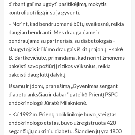
dirbant galima ugdyti pasitikėjimą, mokytis
kontroliuoti ligą ir su ja gyventi.
– Norint, kad bendruomenė būtų sveikesnė, reikia
daugiau bendrauti. Mes draugaujame ir
bendraujame su partneriais, su diabetologais–
slaugytojais ir likimo draugais iš kitų rajonų, – sakė
B. Bartkevičiūtė, primindama, kad norint žmonėms
pakeisti savo požiūrį į rizikos veiksnius, reikia
pakeisti daug kitų dalykų.
Išsamų ir įdomų pranešimą „Gyvenimas sergant
diabetu anksčiau ir dabar“ pateikė Prienų PSPC
endokrinologė Jūratė Milaknienė.
– Kai1992 m. Prienų poliklinikoje buvo įsteigtas
endokrinologo etatas, buvo užregistruota 420
segančiųjų cukriniu diabetu. Šiandien jų yra 1800.