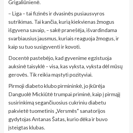
Grigaliūnienė.
– Liga – tai fizinės ir dvasinės pusiausvyros
sutrikimas. Tai kančia, kurią kiekvienas žmogus
išgyvena savaip, – sakė pranešėja, išvardindama
svarbiausius jausmus, kuriais reaguoja žmogus, ir
kaip su tuo susigyventi ir kovoti.
Docentė pastebėjo, kad gyvenime egzistuoja
auksinė taisyklė – visa, kas vyksta, vyksta dėl mūsų
gerovės. Tik reikia mąstyti pozityviai.
Pirmoji diabeto klubo pirmininkė, jo įkūrėja
Danguolė Mickiūtė trumpai priminė, kaip į pirmąjį
susirinkimą segančiuosius cukriniu diabetu
pakvietė tuometinis „Versmės“ sanatorijos
gydytojas Antanas Šatas, kurio dėka ir buvo
įsteigtas klubas.