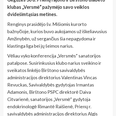
klubas „Versmė“ pažymėjo savo veiklos
dvidešimtąsias metines.
Renginys prasidėjo šv. Mišiomis kurorto
bažnyčioje, kurios buvo aukojamos už iškeliavusius
Amžinybėn, už sergančius šia nepagydoma ir
klastinga liga bei jų šeimos narius.
Vėliau vyko konferencija „Versmės“ sanatorijos
patalpose. Susirinkusius klubo narius sveikino ir
sveikatos linkėjo Birštono savivaldybės
administracijos direktorius Valentinas Vincas
Revuckas, Savivaldybės gydytojas Irmantas
Adamonis, Birštono PSPC direktorė Daiva
Citvarienė, sanatorijos „Versmė“ gydytoja
endokrinologė Rimantė Raišienė, Prienų r.
savivaldybės administracijos direktorius Algis