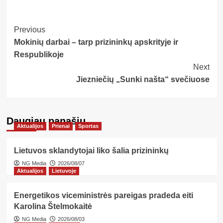
Post
Previous
Mokinių darbai – tarp prizininkų apskrityje ir
Navigation
Respublikoje
Next
Jiezniečių „Sunki našta“ svečiuose
Daugiau panašių…
Aktualijos
Prienai
Sportas
Lietuvos sklandytojai liko šalia prizininkų
NG Media
2026/08/07
Aktualijos
Lietuvoje
Energetikos viceministrės pareigas pradeda eiti
Karolina Štelmokaitė
NG Media
2026/08/03