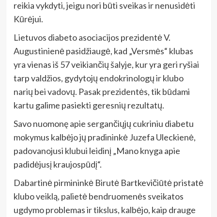
reikia vykdyti, jeigu nori būti sveikas ir nenusidėti
Kūrėjui.
Lietuvos diabeto asociacijos prezidentė V.
Augustinienė pasidžiaugė, kad „Versmės“ klubas
yra vienas iš 57 veikiančių šalyje, kur yra geri ryšiai
tarp valdžios, gydytojų endokrinologų ir klubo
narių bei vadovų. Pasak prezidentės, tik būdami
kartu galime pasiekti geresnių rezultatų.
Savo nuomonę apie sergančiųjų cukriniu diabetu
mokymus kalbėjo jų pradininkė Juzefa Uleckienė,
padovanojusi klubui leidinį „Mano knyga apie
padidėjusį kraujospūdį“.
Dabartinė pirmininkė Birutė Bartkevičiūtė pristatė
klubo veiklą, palietė bendruomenės sveikatos
ugdymo problemas ir tikslus, kalbėjo, kaip drauge