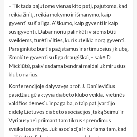
– Tik tada pajutome vienas kito petį, pajutome, kad
reikia žinių, reikia mokymo ir išmanymo, kaip
gyventi su šia liga. Aiškumo, kaip gyventi ir kaip
susigyventi. Dabar noriu palinkėti visiems būti
sveikiems, turėti vilties, kuri suteikia norą gyventi.
Paraginkite burtis pažįstamus ir artimuosius į klubą,
išmokite gyventi su liga draugiškai, – sakė D.
Mickiūtė, pakviesdama bendrai maldai už mirusius
klubo narius.
Konferencijoje dalyvavęs prof. J. Danilevičius
pasidžiaugė aktyvia diabeto klubo veikla, vietinės
valdžios dėmesiu ir pagalba, o taip pat įvardijo
didelę Lietuvos diabeto asociacijos įtaką Seimui ir
Vyriausybei priimant tam tikrus sprendimus
sveikatos srityje. Juk asociacija ir kuriama tam, kad