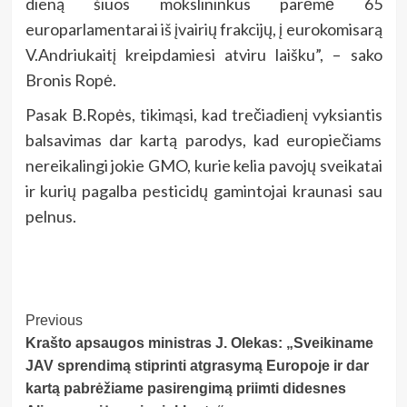
dieną šiuos mokslininkus parėmė 65
europarlamentarai iš įvairių frakcijų, į eurokomisarą
V.Andriukaitį kreipdamiesi atviru laišku”, – sako
Bronis Ropė.
Pasak B.Ropės, tikimąsi, kad trečiadienį vyksiantis
balsavimas dar kartą parodys, kad europiečiams
nereikalingi jokie GMO, kurie kelia pavojų sveikatai
ir kurių pagalba pesticidų gamintojai kraunasi sau
pelnus.
Post
Previous
Krašto apsaugos ministras J. Olekas: „Sveikiname
Navigation
JAV sprendimą stiprinti atgrasymą Europoje ir dar
kartą pabrėžiame pasirengimą priimti didesnes