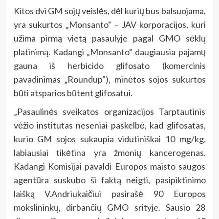
Kitos dvi GM sojų veislės, dėl kurių bus balsuojama,
yra sukurtos „Monsanto“ – JAV korporacijos, kuri
užima pirmą vietą pasaulyje pagal GMO sėklų
platinimą. Kadangi „Monsanto“ daugiausia pajamų
gauna iš herbicido glifosato (komercinis
pavadinimas „Roundup“), minėtos sojos sukurtos
būti atsparios būtent glifosatui.
„Pasaulinės sveikatos organizacijos Tarptautinis
vėžio institutas neseniai paskelbė, kad glifosatas,
kurio GM sojos sukaupia vidutiniškai 10 mg/kg,
labiausiai tikėtina yra žmonių kancerogenas.
Kadangi Komisijai pavaldi Europos maisto saugos
agentūra suskubo ši faktą neigti, pasipiktinimo
laišką V.Andriukaičiui pasirašė 90 Europos
mokslininkų, dirbančių GMO srityje. Sausio 28