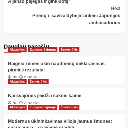
Aljanso pajėgas ir ginkluotę“
Next
Prienų r. savivaldybėje lankėsi Japonijos
ambasadorius
Daugiau panašių…
Aktualijos
Europos Sąjunga
Žemės ūkis
Baigėsi žemės ūkio naudmenų deklaravimas:
pirmieji rezultatai
NG
2026/07/10
Aktualijos
Žemės ūkis
Kai svajonės įleidžia šaknis kaime
NG
2026/06/26
Aktualijos
Europos Sąjunga
Žemės ūkis
Modernus ūkininkavimas vilioja jaunus žmones:
svarbiausia – galimybė pradėti