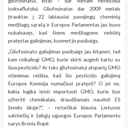
gliufosinatui, kitas – dar vienam herbicidui
izoksaflutolui. Gliufosinatas dar 2009 metais
įtrauktas į 22 labiausiai pavojingų cheminių
medžiagų sąrašą ir Europos Parlamentas jau buvo
nubalsavęs, kad šioms medžiagoms nebūtų
pratęstas galiojimas, kuomet jis pasibaigs.
„Gliufosinato galiojimas pasibaigs jau kitąmet, tad
kam reikalingi GMO, kurie skirti auginti kartu su
šiuo pesticidu? Ar toks gliufosinatui atsparių GMO
stūmimas reiškia, kad šio pesticido galiojimą
Europos Komisija numačiusi pratęsti? O jei ne,
kokia logika leisti importuoti GMO, kurie bus
užteršti chemikalais, draudžiamais naudoti ES
žemės ūkyje?”, – retoriškai klausia Lietuvos
valstiečių ir žaliųjų sąjungos Europos Parlamento
narys Bronis Ropė.