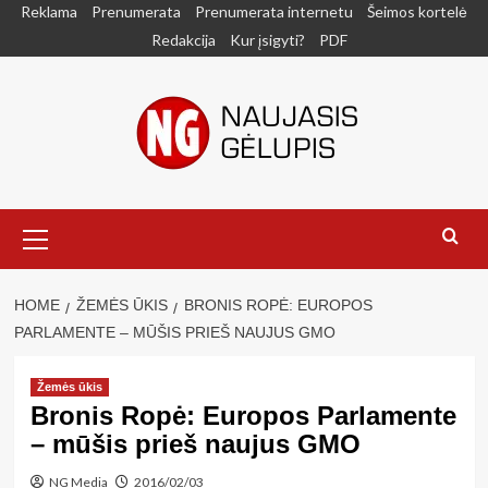
Skip
Reklama
Prenumerata
Prenumerata internetu
Šeimos kortelė
to
Redakcija
Kur įsigyti?
PDF
content
Primary
Menu
HOME
ŽEMĖS ŪKIS
BRONIS ROPĖ: EUROPOS
PARLAMENTE – MŪŠIS PRIEŠ NAUJUS GMO
Žemės ūkis
Bronis Ropė: Europos Parlamente
– mūšis prieš naujus GMO
NG Media
2016/02/03