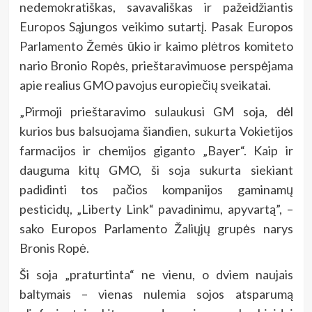
nedemokratiškas, savavališkas ir pažeidžiantis
Europos Sąjungos veikimo sutartį. Pasak Europos
Parlamento Žemės ūkio ir kaimo plėtros komiteto
nario Bronio Ropės, prieštaravimuose perspėjama
apie realius GMO pavojus europiečių sveikatai.
„Pirmoji prieštaravimo sulaukusi GM soja, dėl
kurios bus balsuojama šiandien, sukurta Vokietijos
farmacijos ir chemijos giganto „Bayer“. Kaip ir
dauguma kitų GMO, ši soja sukurta siekiant
padidinti tos pačios kompanijos gaminamų
pesticidų, „Liberty Link“ pavadinimu, apyvartą”, –
sako Europos Parlamento Žaliųjų grupės narys
Bronis Ropė.
Ši soja „praturtinta“ ne vienu, o dviem naujais
baltymais – vienas nulemia sojos atsparumą