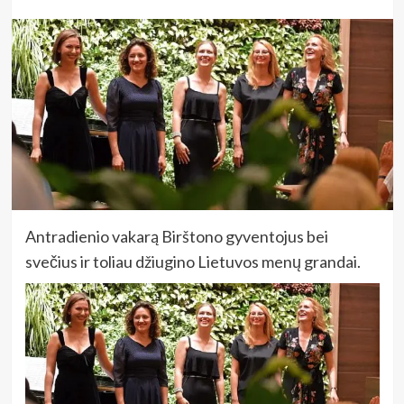
Antradienio vakarą Birštono gyventojus bei
svečius ir toliau džiugino Lietuvos menų grandai.