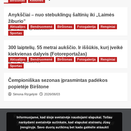
Birštonas
Kelionės
Anykščiai – nuo stebuklingų šaltinių iki „Laimės
žiburio“
Aktualijos
Bendruomenė
Birštonas
Fotogalerija
Renginiai
NG Media
2026/08/06
Sportas
300 laiptelių. 55 metrai aukščio. Ir iššūkis, kurį įveikė
kiekvienas dalyvis (Fotoreportažas)
Aktualijos
Bendruomenė
Birštonas
Fotogalerija
Renginiai
NG
2026/07/21
Sportas
Čempioniškas sezonas įprasmintas padėkos
popietėje Birštone
Simona Rizgelytė
2026/06/03
Reklama
Prenumerata
Prenumerata internetu
Informuojame, kad šioje svetainėje naudojami slapukai. Toliau
naršydami svetainėje sutinkate, kad slapukai atsirastų Jūsų
Šeimos kortelė
Redakcija
Kur įsigyti?
PDF
įrenginyje. Savo duotą sutikimą bet kada galėsite atšaukti