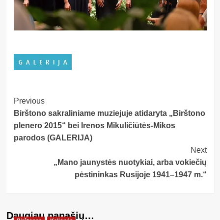
Post
Previous
Birštono sakraliniame muziejuje atidaryta „Birštono
Navigation
plenero 2015“ bei Irenos Mikuličiūtės-Mikos
parodos (GALERIJA)
Next
„Mano jaunystės nuotykiai, arba vokiečių
pėstininkas Rusijoje 1941–1947 m.“
Daugiau panašių…