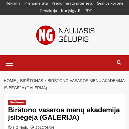
Skip
Reklama
Prenumerata
Prenumerata internetu
Šeimos kortelė
to
Redakcija
Kur įsigyti?
PDF
content
Primary
Menu
HOME
BIRŠTONAS
BIRŠTONO VASAROS MENŲ AKADEMIJA
ĮSIBĖGĖJA (GALERIJA)
Birštonas
Birštono vasaros menų akademija
įsibėgėja (GALERIJA)
NG Media
2015/08/04