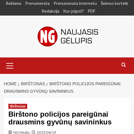
Skip
Reklama
Prenumerata
Prenumerata internetu
Šeimos kortelė
to
Redakcija
Kur įsigyti?
PDF
content
Primary
Menu
HOME
BIRŠTONAS
BIRŠTONO POLICIJOS PAREIGŪNAI
DRAUSMINS GYVŪNŲ SAVININKUS
Birštonas
Birštono policijos pareigūnai
drausmins gyvūnų savininkus
NG Media
2015/04/19