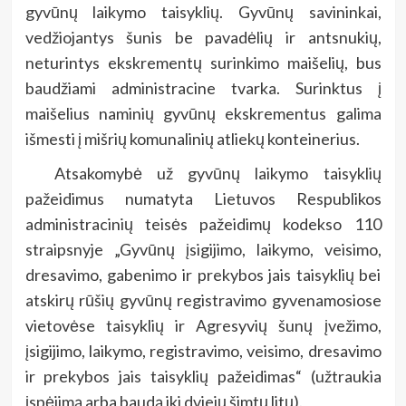
gyvūnų laikymo taisyklių. Gyvūnų savininkai,
vedžiojantys šunis be pavadėlių ir antsnukių,
neturintys ekskrementų surinkimo maišelių, bus
baudžiami administracine tvarka. Surinktus į
maišelius naminių gyvūnų ekskrementus galima
išmesti į mišrių komunalinių atliekų konteinerius.
Atsakomybė už gyvūnų laikymo taisyklių
pažeidimus numatyta Lietuvos Respublikos
administracinių teisės pažeidimų kodekso 110
straipsnyje „Gyvūnų įsigijimo, laikymo, veisimo,
dresavimo, gabenimo ir prekybos jais taisyklių bei
atskirų rūšių gyvūnų registravimo gyvenamosiose
vietovėse taisyklių ir Agresyvių šunų įvežimo,
įsigijimo, laikymo, registravimo, veisimo, dresavimo
ir prekybos jais taisyklių pažeidimas“ (užtraukia
įspėjimą arba baudą iki dviejų šimtų litų).