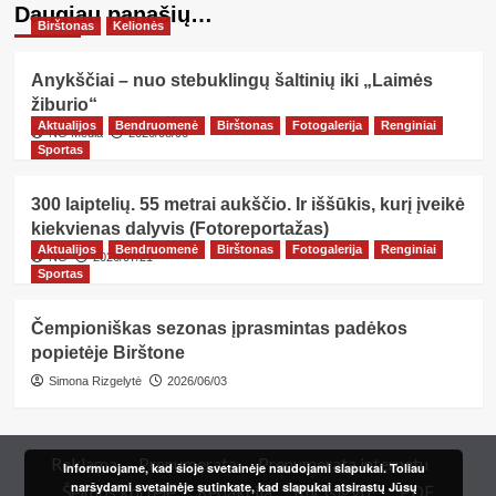
Daugiau panašių…
Birštonas
Kelionės
Anykščiai – nuo stebuklingų šaltinių iki „Laimės
žiburio“
Aktualijos
Bendruomenė
Birštonas
Fotogalerija
Renginiai
NG Media
2026/08/06
Sportas
300 laiptelių. 55 metrai aukščio. Ir iššūkis, kurį įveikė
kiekvienas dalyvis (Fotoreportažas)
Aktualijos
Bendruomenė
Birštonas
Fotogalerija
Renginiai
NG
2026/07/21
Sportas
Čempioniškas sezonas įprasmintas padėkos
popietėje Birštone
Simona Rizgelytė
2026/06/03
Reklama
Prenumerata
Prenumerata internetu
Informuojame, kad šioje svetainėje naudojami slapukai. Toliau
naršydami svetainėje sutinkate, kad slapukai atsirastų Jūsų
Šeimos kortelė
Redakcija
Kur įsigyti?
PDF