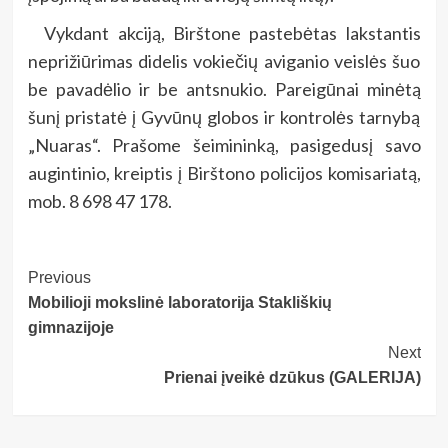
Vykdant akciją, Birštone pastebėtas lakstantis
neprižiūrimas didelis vokiečių aviganio veislės šuo
be pavadėlio ir be antsnukio. Pareigūnai minėtą
šunį pristatė į Gyvūnų globos ir kontrolės tarnybą
„Nuaras“. Prašome šeimininką, pasigedusį savo
augintinio, kreiptis į Birštono policijos komisariatą,
mob. 8 698 47 178.
Post
Previous
Mobilioji mokslinė laboratorija Stakliškių
Navigation
gimnazijoje
Next
Prienai įveikė dzūkus (GALERIJA)