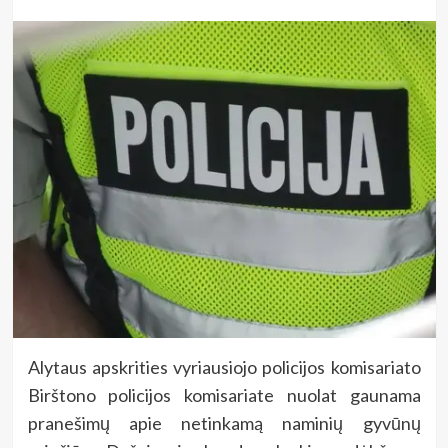
Alytaus apskrities vyriausiojo policijos komisariato
Birštono policijos komisariate nuolat gaunama
pranešimų apie netinkamą naminių gyvūnų