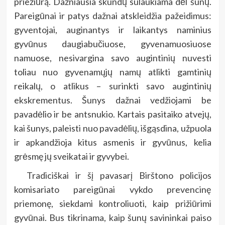
priežiūrą. Dažniausia skundų sulaukiama dėl šunų.
Pareigūnai ir patys dažnai atskleidžia pažeidimus:
gyventojai, auginantys ir laikantys naminius
gyvūnus daugiabučiuose, gyvenamuosiuose
namuose, nesivargina savo augintinių nuvesti
toliau nuo gyvenamųjų namų atlikti gamtinių
reikalų, o atlikus – surinkti savo augintinių
ekskrementus. Šunys dažnai vedžiojami be
pavadėlio ir be antsnukio. Kartais pasitaiko atvejų,
kai šunys, paleisti nuo pavadėlių, išgąsdina, užpuola
ir apkandžioja kitus asmenis ir gyvūnus, kelia
grėsmę jų sveikatai ir gyvybei.
Tradiciškai ir šį pavasarį Birštono policijos
komisariato pareigūnai vykdo prevencinę
priemonę, siekdami kontroliuoti, kaip prižiūrimi
gyvūnai. Bus tikrinama, kaip šunų savininkai paiso