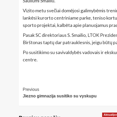
Sauliumi Smailiu.
Vizito metu svečiai domėjosi galimybėmis trenir
lankėsi kurorto centriniame parke, teniso kortu
sporto projektai, kalbėta apie planuojamus prad
Pasak SC direktoriaus S. Smailio, LTOK Preziden
Birštonas taptų dar patrauklesnis, jeigu būtų p
Po susitikimo su savivaldybės vadovais ir eksk
centre.
Post
Previous
Jiezno gimnazija susitiko su vyskupu
Navigation
Aktualijo