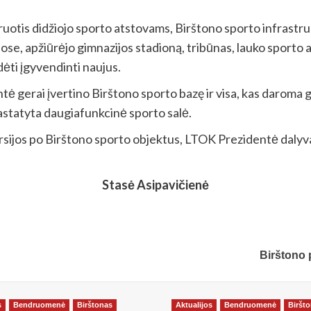
uotis didžiojo sporto atstovams, Birštono sporto infrastruk
ose, apžiūrėjo gimnazijos stadioną, tribūnas, lauko sporto
ėti įgyvendinti naujus.
tė gerai įvertino Birštono sporto bazę ir visa, kas daroma 
astatyta daugiafunkcinė sporto salė.
ursijos po Birštono sporto objektus, LTOK Prezidentė dalyv
Stasė Asipavičienė
Birštono 
s
Bendruomenė
Birštonas
Aktualijos
Bendruomenė
Biršt