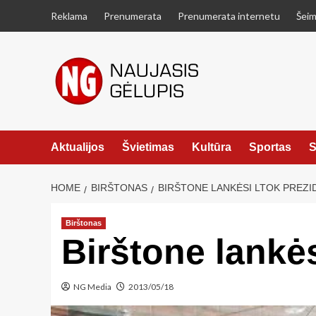
Skip
Reklama
Prenumerata
Prenumerata internetu
Šeim
to
content
Aktualijos
Švietimas
Kultūra
Sportas
S
HOME
BIRŠTONAS
BIRŠTONE LANKĖSI LTOK PREZI
Birštonas
Birštone lankė
NG Media
2013/05/18