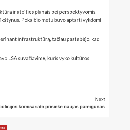
tūra ir ateities planais bei perspektyvomis,
 aikštynus. Pokalbio metu buvo aptarti vykdomi
gerinant infrastruktūrą, tačiau pastebėjo, kad
avo LSA suvažiavime, kuris vyko kultūros
Next
policijos komisariate prisiekė naujas pareigūnas
onas