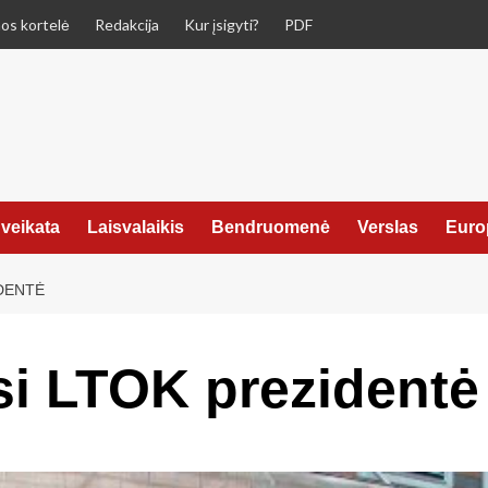
os kortelė
Redakcija
Kur įsigyti?
PDF
veikata
Laisvalaikis
Bendruomenė
Verslas
Euro
DENTĖ
si LTOK prezidentė