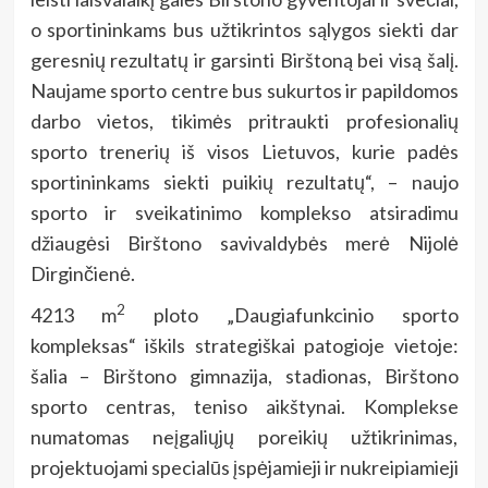
o sportininkams bus užtikrintos sąlygos siekti dar
geresnių rezultatų ir garsinti Birštoną bei visą šalį.
Naujame sporto centre bus sukurtos ir papildomos
darbo vietos, tikimės pritraukti profesionalių
sporto trenerių iš visos Lietuvos, kurie padės
sportininkams siekti puikių rezultatų“, – naujo
sporto ir sveikatinimo komplekso atsiradimu
džiaugėsi Birštono savivaldybės merė Nijolė
Dirginčienė.
2
4213 m
ploto „Daugiafunkcinio sporto
kompleksas“ iškils strategiškai patogioje vietoje:
šalia – Birštono gimnazija, stadionas, Birštono
sporto centras, teniso aikštynai. Komplekse
numatomas neįgaliųjų poreikių užtikrinimas,
projektuojami specialūs įspėjamieji ir nukreipiamieji