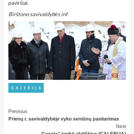
paviršiai.
Birštono savivaldybės inf.
Post
Previous
Prienų r. savivaldybėje vyko seniūnų pasitarimas
Navigation
Next
„Guosta“ įveikė alytiškius (GALERIJA)