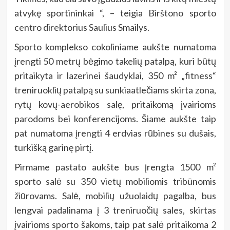
atvykę sportininkai “, – teigia Birštono sporto
centro direktorius Saulius Smailys.
Sporto komplekso cokoliniame aukšte numatoma
įrengti 50 metrų bėgimo takelių patalpą, kuri būtų
pritaikyta ir lazerinei šaudyklai, 350 m² „fitness“
treniruoklių patalpą su sunkiaatlečiams skirta zona,
rytų kovų-aerobikos salę, pritaikomą įvairioms
parodoms bei konferencijoms. Šiame aukšte taip
pat numatoma įrengti 4 erdvias rūbines su dušais,
turkišką garinę pirtį.
Pirmame pastato aukšte bus įrengta 1500 m²
sporto salė su 350 vietų mobiliomis tribūnomis
žiūrovams. Salė, mobilių užuolaidų pagalba, bus
lengvai padalinama į 3 treniruočių sales, skirtas
įvairioms sporto šakoms, taip pat salė pritaikoma 2