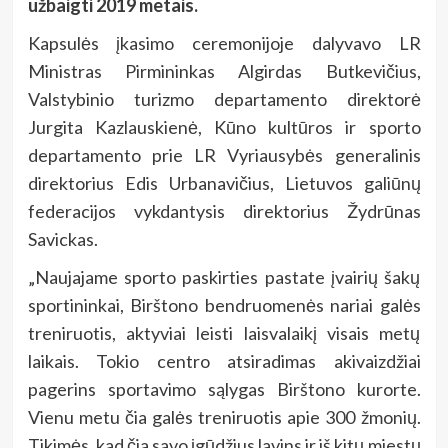
užbaigti 2019 metais.
Kapsulės įkasimo ceremonijoje dalyvavo LR
Ministras Pirmininkas Algirdas Butkevičius,
Valstybinio turizmo departamento direktorė
Jurgita Kazlauskienė, Kūno kultūros ir sporto
departamento prie LR Vyriausybės generalinis
direktorius Edis Urbanavičius,
Lietuvos galiūnų
federacijos vykdantysis direktorius Žydrūnas
Savickas.
„Naujajame sporto paskirties pastate įvairių šakų
sportininkai, Birštono bendruomenės nariai galės
treniruotis, aktyviai leisti laisvalaikį visais metų
laikais. Tokio centro atsiradimas akivaizdžiai
pagerins sportavimo sąlygas Birštono kurorte.
Vienu metu čia galės treniruotis apie 300 žmonių.
Tikimės, kad čia savo įgūdžius lavins ir iš kitų miestų