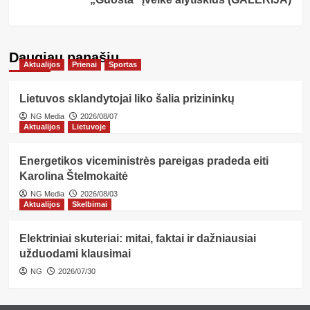
Daugiau panašių…
Aktualijos
Prienai
Sportas
Lietuvos sklandytojai liko šalia prizininkų
NG Media
2026/08/07
Aktualijos
Lietuvoje
Energetikos viceministrės pareigas pradeda eiti
Karolina Štelmokaitė
NG Media
2026/08/03
Aktualijos
Skelbimai
Elektriniai skuteriai: mitai, faktai ir dažniausiai
užduodami klausimai
NG
2026/07/30