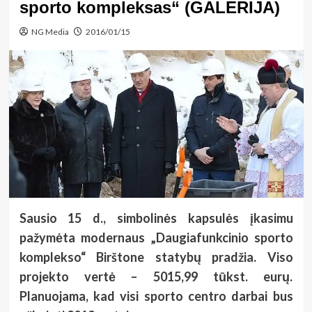
sporto kompleksas“ (GALERIJA)
NG Media
2016/01/15
Sausio 15 d., simbolinės kapsulės įkasimu
pažymėta modernaus „Daugiafunkcinio sporto
komplekso“ Birštone statybų pradžia. Viso
projekto vertė – 5015,99 tūkst. eurų.
Planuojama, kad visi sporto centro darbai bus