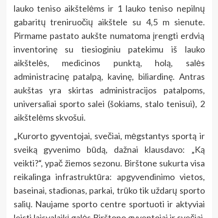
lauko teniso aikštelėms ir 1 lauko teniso nepilnų
gabaritų treniruočių aikštele su 4,5 m sienute.
Pirmame pastato aukšte numatoma įrengti erdvią
inventorinę su tiesioginiu patekimu iš lauko
aikštelės, medicinos punktą, holą, salės
administracinę patalpą, kavinę, biliardinę. Antras
aukštas yra skirtas administracijos patalpoms,
universaliai sporto salei (šokiams, stalo tenisui), 2
aikštelėms skvošui.
„Kurorto gyventojai, svečiai, mėgstantys sportą ir
sveiką gyvenimo būdą, dažnai klausdavo: „Ką
veikti?“, ypač žiemos sezonu. Birštone sukurta visa
reikalinga infrastruktūra: apgyvendinimo vietos,
baseinai, stadionas, parkai, trūko tik uždarų sporto
salių. Naujame sporto centre sportuoti ir aktyviai
leisti laisvalaikį galės Birštono gyventojai ir svečiai,