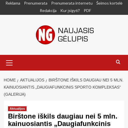
Skip
Reklama
Prenumerata
Prenumerata internetu
Šeimos kortelė
to
Redakcija
Kur įsigyti?
PDF
content
Primary
Menu
HOME
AKTUALIJOS
BIRŠTONE IŠKILS DAUGIAU NEI 5 MLN.
KAINUOSIANTIS „DAUGIAFUNKCINIS SPORTO KOMPLEKSAS“
(GALERIJA)
Aktualijos
Birštone iškils daugiau nei 5 mln.
kainuosiantis „Daugiafunkcinis