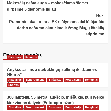
Mokesčių našta auga – mokesčiams šiemet
Navigation
dirbsime 5 dienomis ilgiau
Next
Pramonininkai pritaria EK siūlymams dėl lėtėjančio
darbo našumo skatinimo ir žmogiškųjų išteklių
stiprinimo
Daugiau panašių…
Birštonas
Kelionės
Anykščiai – nuo stebuklingų šaltinių iki „Laimės
žiburio“
Aktualijos
Bendruomenė
Birštonas
Fotogalerija
Renginiai
NG Media
2026/08/06
Sportas
300 laiptelių. 55 metrai aukščio. Ir iššūkis, kurį įveikė
kiekvienas dalyvis (Fotoreportažas)
Aktualijos
Bendruomenė
Birštonas
Fotogalerija
Renginiai
NG
2026/07/21