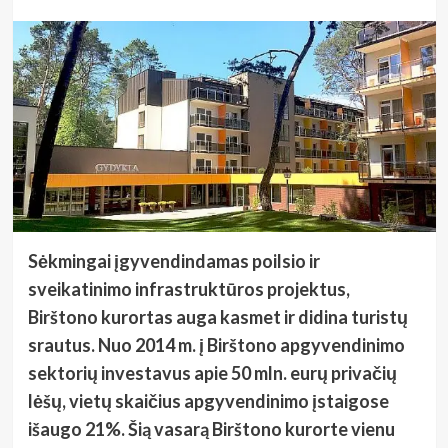
Sėkmingai įgyvendindamas poilsio ir
sveikatinimo infrastruktūros projektus,
Birštono kurortas auga kasmet ir didina turistų
srautus. Nuo 2014 m. į Birštono apgyvendinimo
sektorių investavus apie 50 mln. eurų privačių
lėšų, vietų skaičius apgyvendinimo įstaigose
išaugo 21%. Šią vasarą Birštono kurorte vienu