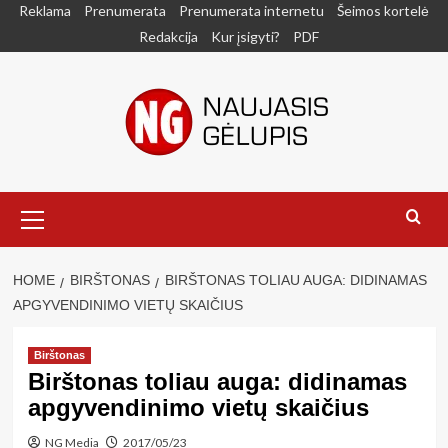
Skip
Reklama
Prenumerata
Prenumerata internetu
Šeimos kortelė
to
Redakcija
Kur įsigyti?
PDF
content
Primary
Menu
HOME
BIRŠTONAS
BIRŠTONAS TOLIAU AUGA: DIDINAMAS
APGYVENDINIMO VIETŲ SKAIČIUS
Birštonas
Birštonas toliau auga: didinamas
apgyvendinimo vietų skaičius
NG Media
2017/05/23