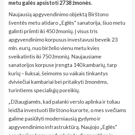
metu galės apsistoti 2738 žmonės.
Naujausią apgyvendinimo objektą Birštono
šventės metu atidaro „Eglės“ sanatorija, šiuo metu
galinti priimti iki 450 žmonių. Į visus tris
apgyvendinimo korpusus investavusi beveik 23
mln. eurų, nuo birželio vienu metu kvies
sveikatintis iki 750 žmonių. Naujausiame
sanatorijos korpuse įrengta 140 kambarių, tarp
kurių – liuksai, šeimoms su vaikais tinkantys
dviviečiai kambariai bei pritaikyti
žmonėms,
turintiems specialiųjų poreikių.
„Džiaugiamės, kad palanki verslo aplinka ir toliau
leidžia investuoti Birštono kurorte, o mes svečiams
galime pasiūlyti moderniausią gydymo ir
apgyvendinimo infrastruktūrą. Naujojo „Eglės“