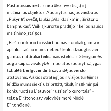
Pastaraisiais metais netrūko investicijų ir į
mažesnius objektus. Atidarytas naujas viešbutis
„Pušynė“, svečių laukia „Vila Klasika“ ir „Birštono
banginukas“. Veiklą kurorte pradėjo ir kelios naujos
maitinimo įstaigos.
„Birštono kurorto išskirtinumas – unikali gamta ir
aplinka, tačiau mums nebeužtenka džiaugtis vien
gamtos natūraliai teikiamais ištekliais. Stengiamės
augti kaip savivaldybė ir nuolatos sudaryti sąlygas
tobulėti bei įgyvendinti savo idėjas verslo
atstovams. Aiškios strategijos ir vizijos turėjimas,
leidžia mums siekti užsibrėžtų tikslų ir sėkmingai
konkuruoti su Lietuvos ir užsienio kurortais“, –
teigia Birštono savivaldybės merė Nijolė
Dirginčienė.