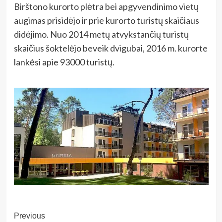
Birštono kurorto plėtra bei apgyvendinimo vietų
augimas prisidėjo ir prie kurorto turistų skaičiaus
didėjimo. Nuo 2014 metų atvykstančių turistų
skaičius šoktelėjo beveik dvigubai, 2016 m. kurorte
lankėsi apie 93000 turistų.
Post
Previous