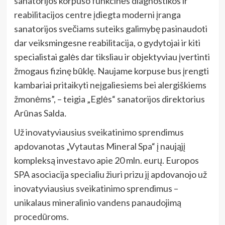
sanatorijos korpuso
funkcinės diagnostikos ir
reabilitacijos centre įdiegta moderni įranga
sanatorijos svečiams suteiks galimybę pasinaudoti
dar veiksmingesne reabilitacija, o gydytojai ir kiti
specialistai galės dar tiksliau ir objektyviau įvertinti
žmogaus fizinę būklę. Naujame korpuse bus įrengti
kambariai pritaikyti neįgaliesiems bei alergiškiems
žmonėms”
, – teigia „Eglės“ sanatorijos direktorius
Arūnas Salda
.
Už inovatyviausius sveikatinimo sprendimus
apdovanotas „Vytautas Mineral Spa“ į naująjį
kompleksą investavo apie 20 mln. eurų. Europos
SPA asociacija specialiu žiuri prizu jį apdovanojo
už
inovatyviausius sveikatinimo sprendimus –
unikalaus mineralinio vandens panaudojimą
procedūroms.