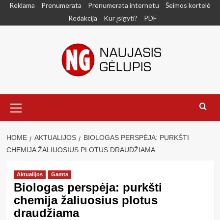
Skip
Reklama
Prenumerata
Prenumerata internetu
Šeimos kortelė
to
Redakcija
Kur įsigyti?
PDF
content
Primary
Menu
HOME
AKTUALIJOS
BIOLOGAS PERSPĖJA: PURKŠTI
CHEMIJA ŽALIUOSIUS PLOTUS DRAUDŽIAMA
Aktualijos
Gamta
Biologas perspėja: purkšti
chemija žaliuosius plotus
draudžiama