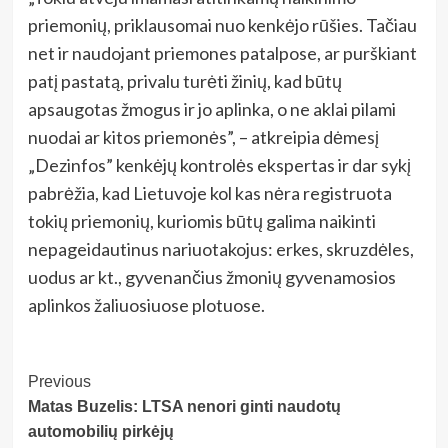
priemonių, priklausomai nuo kenkėjo rūšies. Tačiau
net ir naudojant priemones patalpose, ar purškiant
patį pastatą, privalu turėti žinių, kad būtų
apsaugotas žmogus ir jo aplinka, o ne aklai pilami
nuodai ar kitos priemonės”, – atkreipia dėmesį
„Dezinfos” kenkėjų kontrolės ekspertas ir dar sykį
pabrėžia, kad Lietuvoje kol kas nėra registruota
tokių priemonių, kuriomis būtų galima naikinti
nepageidautinus nariuotakojus: erkes, skruzdėles,
uodus ar kt., gyvenančius žmonių gyvenamosios
aplinkos žaliuosiuose plotuose.
Post
Previous
Matas Buzelis: LTSA nenori ginti naudotų
Navigation
automobilių pirkėjų