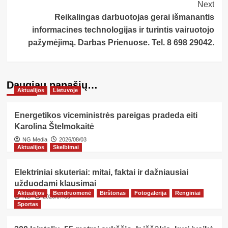
Next
Reikalingas darbuotojas gerai išmanantis
informacines technologijas ir turintis vairuotojo
pažymėjimą. Darbas Prienuose. Tel. 8 698 29042.
Daugiau panašių…
Aktualijos
Lietuvoje
Energetikos viceministrės pareigas pradeda eiti
Karolina Štelmokaitė
NG Media
2026/08/03
Aktualijos
Skelbimai
Elektriniai skuteriai: mitai, faktai ir dažniausiai
užduodami klausimai
Aktualijos
Bendruomenė
Birštonas
Fotogalerija
Renginiai
NG
2026/07/30
Sportas