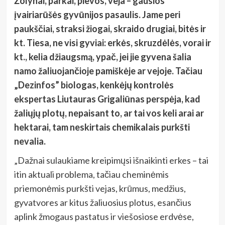
Žolynai, parkai, pievos, veja – gausios
įvairiarūšės gyvūnijos pasaulis. Jame peri
paukščiai, straksi žiogai, skraido drugiai, bitės ir
kt. Tiesa, ne visi gyviai: erkės, skruzdėlės, vorai ir
kt., kelia džiaugsmą, ypač, jei jie gyvena šalia
namo žaliuojančioje pamiškėje ar vejoje. Tačiau
„Dezinfos” biologas, kenkėjų kontrolės
ekspertas Liutauras Grigaliūnas perspėja, kad
žaliųjų plotų, nepaisant to, ar tai vos keli arai ar
hektarai, tam neskirtais chemikalais purkšti
nevalia.
„Dažnai sulaukiame kreipimųsi išnaikinti erkes – tai
itin aktuali problema, tačiau cheminėmis
priemonėmis purkšti vejas, krūmus, medžius,
gyvatvores ar kitus žaliuosius plotus, esančius
aplink žmogaus pastatus ir viešosiose erdvėse,