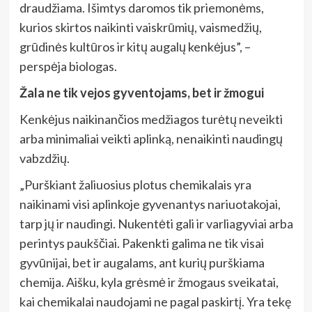
draudžiama. Išimtys daromos tik priemonėms,
kurios skirtos naikinti vaiskrūmių, vaismedžių,
grūdinės kultūros ir kitų augalų kenkėjus”, –
perspėja biologas.
Žala ne tik vejos gyventojams, bet ir žmogui
Kenkėjus naikinančios medžiagos turėtų neveikti
arba minimaliai veikti aplinką, nenaikinti naudingų
vabzdžių.
„Purškiant žaliuosius plotus chemikalais yra
naikinami visi aplinkoje gyvenantys nariuotakojai,
tarp jų ir naudingi. Nukentėti gali ir varliagyviai arba
perintys paukščiai. Pakenkti galima ne tik visai
gyvūnijai, bet ir augalams, ant kurių purškiama
chemija. Aišku, kyla grėsmė ir žmogaus sveikatai,
kai chemikalai naudojami ne pagal paskirtį. Yra tekę