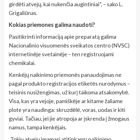
girdėti atvejų, kai nukenčia augintiniai”, – sako L.
Grigaliūnas.
Kokias priemones galima naudoti?
Pasitikrinti informaciją apie preparatą galima
Nacionalinio visuomenės sveikatos centro (NVSC)
internetinėje svetainėje – ten registruojami
chemikalai.
Kenkėjų naikinimo priemonės panaudojimas ne
pagal produkto registracijos etiketės nurodymus –
teisinis nusižengimas, už kurį taikoma atsakomybė.
Visa, kas yra vejoje, pamiškėje ar kitame žaliame
plote yra naudinga: skruzdėlė, voras, uodas ir kiti
gyviai. Tačiau, jei jie atropoja ar įskrenda į žmogaus
namus, tampa kenkėjais.
„Tokiu atveju imamasi atitinkamų naikinimo