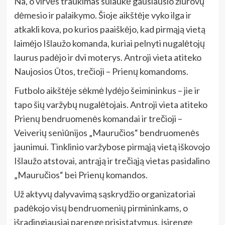
Na, o virvės traukimas sulaukė gausiausio žiūrovų
dėmesio ir palaikymo. Šioje aikštėje vyko ilga ir
atkakli kova, po kurios paaiškėjo, kad pirmąją vietą
laimėjo Išlaužo komanda, kuriai pelnyti nugalėtojų
laurus padėjo ir dvi moterys. Antroji vieta atiteko
Naujosios Ūtos, trečioji – Prienų komandoms.
Futbolo aikštėje sėkmė lydėjo šeimininkus – jie ir
tapo šių varžybų nugalėtojais. Antroji vieta atiteko
Prienų bendruomenės komandai ir trečioji –
Veiverių seniūnijos „Mauručios“ bendruomenės
jaunimui. Tinklinio varžybose pirmąją vietą iškovojo
Išlaužo atstovai, antrąją ir trečiąją vietas pasidalino
„Mauručios“ bei Prienų komandos.
Už aktyvų dalyvavimą sąskrydžio organizatoriai
padėkojo visų bendruomenių pirmininkams, o
išradingiausiai parengę prisistatymus, įsirengę