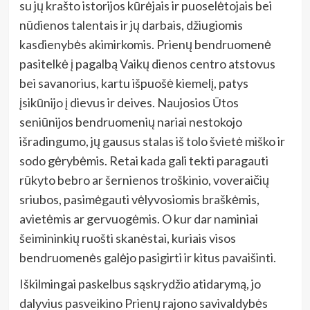
su jų krašto istorijos kūrėjais ir puoselėtojais bei
nūdienos talentais ir jų darbais, džiugiomis
kasdienybės akimirkomis. Prienų bendruomenė
pasitelkė į pagalbą Vaikų dienos centro atstovus
bei savanorius, kartu išpuošė kiemelį, patys
įsikūnijo į dievus ir deives. Naujosios Ūtos
seniūnijos bendruomenių nariai nestokojo
išradingumo, jų gausus stalas iš tolo švietė miško ir
sodo gėrybėmis. Retai kada gali tekti paragauti
rūkyto bebro ar šernienos troškinio, voveraičių
sriubos, pasimėgauti vėlyvosiomis braškėmis,
avietėmis ar gervuogėmis. O kur dar naminiai
šeimininkių ruošti skanėstai, kuriais visos
bendruomenės galėjo pasigirti ir kitus pavaišinti.
Iškilmingai paskelbus sąskrydžio atidarymą, jo
dalyvius pasveikino Prienų rajono savivaldybės