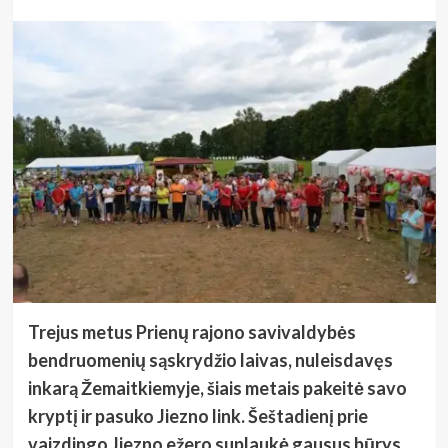
Trejus metus Prienų rajono savivaldybės
bendruomenių sąskrydžio laivas, nuleisdavęs
inkarą Žemaitkiemyje, šiais metais pakeitė savo
kryptį ir pasuko Jiezno link. Šeštadienį prie
vaizdingo Jiezno ežero suplaukė gausus būrys