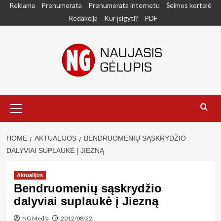
Skip
Reklama
Prenumerata
Prenumerata internetu
Šeimos kortelė
to
Redakcija
Kur įsigyti?
PDF
content
Primary
Menu
HOME
AKTUALIJOS
BENDRUOMENIŲ SĄSKRYDŽIO
DALYVIAI SUPLAUKĖ Į JIEZNĄ
Aktualijos
Bendruomenių sąskrydžio
dalyviai suplaukė į Jiezną
NG Media
2012/08/22