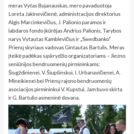
meras Vytas Bujanauskas, mero pavaduotoja
Loreta Jakinevičienė, administracijos direktorius
Algis Marcinkevičius, J. Palionio paramos ir
labdaros fondo įkūrėjas Andrius Palionis, Tarybos
narys Vytautas Kamblevičius ir „Swedbanko“
Prienų skyriaus vadovas Gintautas Bartulis. Meras
įteikė padėkas sąskrydžio organizatoriams – Jiezno
seniūnijos bendruomenių pirmininkams:
Šiugždinienei, V. Šiupšinskui, I. Urbanavičienei, A.
Mineikienei bei Prienų rajono bendruomenių
asociacijos pirmininkui V. Kupstui. Jam buvo skirta
ir G. Bartulio asmeninė dovana.