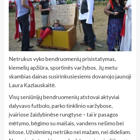
Netrukus vyko bendruomenių prisistatymas,
kiemelių apžiūra, sportinės varžybos. Jų metu
skambias dainas susirinkusiesiems dovanojo jaunoji
Laura Kazlauskaitė.
Visų seniūnijų bendruomenių atstovai aktyviai
dalyvavo futbolo, parko tinklinio varžybose,
įvairiose žaidybinėse rungtyse – tai ir pasagos
mėtymo, bėgimo su maišais, vandens nešimo bei
kitose. Užsiėmimų netrūko nei mažam, nei dideliam.