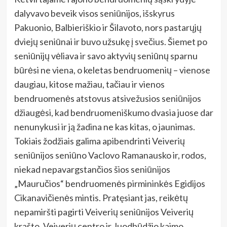
dalyvavo beveik visos seniūnijos, išskyrus
Pakuonio, Balbieriškio ir Šilavoto, nors pastarųjų
dviejų seniūnai ir buvo užsukę į svečius. Šiemet po
seniūnijų vėliava ir savo aktyvių seniūnų sparnu
būrėsi ne viena, o keletas bendruomenių – vienose
daugiau, kitose mažiau, tačiau ir vienos
bendruomenės atstovus atsivežusios seniūnijos
džiaugėsi, kad bendruomeniškumo dvasia juose dar
nenunykusi ir ją žadina ne kas kitas, o jaunimas.
Tokiais žodžiais galima apibendrinti Veiverių
seniūnijos seniūno Vaclovo Ramanausko ir, rodos,
niekad nepavargstančios šios seniūnijos
„Mauručios“ bendruomenės pirmininkės Egidijos
Cikanavičienės mintis. Pratęsiant jas, reikėtų
nepamiršti pagirti Veiverių seniūnijos Veiverių
krašto, Veiverių centro ir Juodbūdžio kaimo