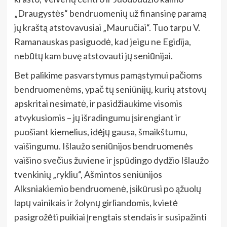
„Draugystės“ bendruomenių už finansinę paramą
jų kraštą atstovavusiai „Mauručiai“. Tuo tarpu V.
Ramanauskas pasiguodė, kad jeigu ne Egidija,
nebūtų kam buvę atstovauti jų seniūnijai.
Bet palikime pasvarstymus pamąstymui pačioms
bendruomenėms, ypač tų seniūnijų, kurių atstovų
apskritai nesimatė, ir pasidžiaukime visomis
atvykusiomis – jų išradingumu įsirengiant ir
puošiant kiemelius, idėjų gausa, šmaikštumu,
vaišingumu. Išlaužo seniūnijos bendruomenės
vaišino svečius žuviene ir įspūdingo dydžio Išlaužo
tvenkinių „rykliu“, Ašmintos seniūnijos
Alksniakiemio bendruomenė, įsikūrusi po ąžuolų
lapų vainikais ir žolynų girliandomis, kvietė
pasigrožėti puikiai įrengtais stendais ir susipažinti