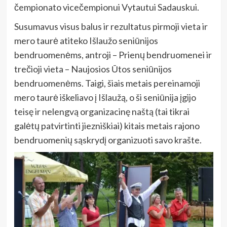
čempionato vicečempionui Vytautui Sadauskui.
Susumavus visus balus ir rezultatus pirmoji vieta ir
mero taurė atiteko Išlaužo seniūnijos
bendruomenėms, antroji – Prienų bendruomenei ir
trečioji vieta – Naujosios Ūtos seniūnijos
bendruomenėms. Taigi, šiais metais pereinamoji
mero taurė iškeliavo į Išlaužą, o ši seniūnija įgijo
teisę ir nelengvą organizacinę naštą (tai tikrai
galėtų patvirtinti jiezniškiai) kitais metais rajono
bendruomenių sąskrydį organizuoti savo krašte.