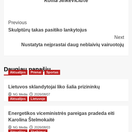
Post
Previous
Skulptūrų takas pasitiko lankytojus
Navigation
Next
Nustatyta neįprastai daug neblaivių vairuotojų
Daugiau panašių…
Aktualijos
Prienai
Sportas
Lietuvos sklandytojai liko šalia prizininkų
NG Media
2026/08/07
Aktualijos
Lietuvoje
Energetikos viceministrės pareigas pradeda eiti
Karolina Štelmokaitė
NG Media
2026/08/03
Aktualijos
Skelbimai