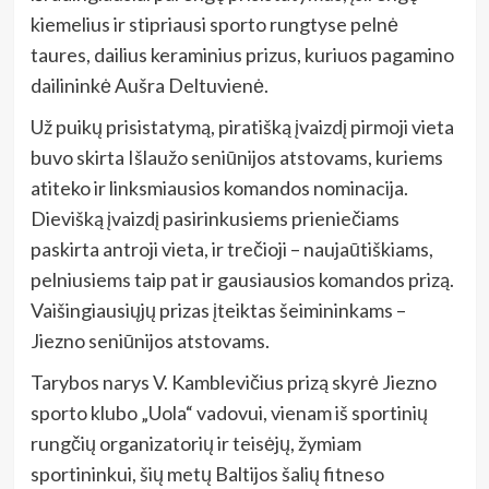
kiemelius ir stipriausi sporto rungtyse pelnė
taures, dailius keraminius prizus, kuriuos pagamino
dailininkė Aušra Deltuvienė.
Už puikų prisistatymą, piratišką įvaizdį pirmoji vieta
buvo skirta Išlaužo seniūnijos atstovams, kuriems
atiteko ir linksmiausios komandos nominacija.
Dievišką įvaizdį pasirinkusiems prieniečiams
paskirta antroji vieta, ir trečioji – naujaūtiškiams,
pelniusiems taip pat ir gausiausios komandos prizą.
Vaišingiausiųjų prizas įteiktas šeimininkams –
Jiezno seniūnijos atstovams.
Tarybos narys V. Kamblevičius prizą skyrė Jiezno
sporto klubo „Uola“ vadovui, vienam iš sportinių
rungčių organizatorių ir teisėjų, žymiam
sportininkui, šių metų Baltijos šalių fitneso