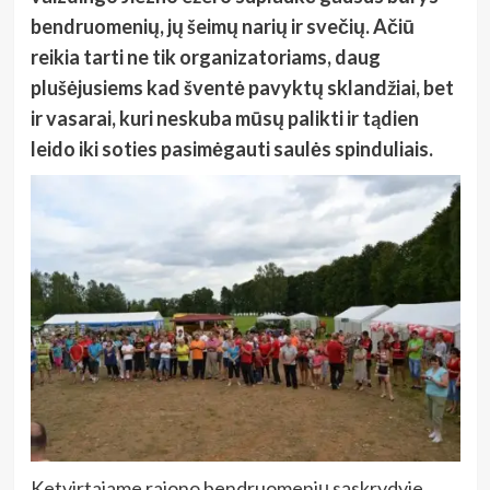
bendruomenių, jų šeimų narių ir svečių. Ačiū
reikia tarti ne tik organizatoriams, daug
plušėjusiems kad šventė pavyktų sklandžiai, bet
ir vasarai, kuri neskuba mūsų palikti ir tądien
leido iki soties pasimėgauti saulės spinduliais.
Ketvirtajame rajono bendruomenių sąskrydyje