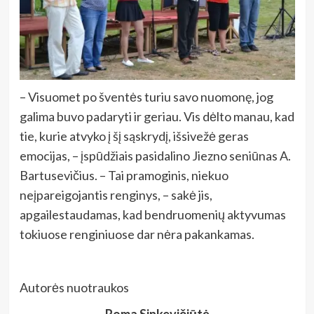
– Visuomet po šventės turiu savo nuomonę, jog
galima buvo padaryti ir geriau. Vis dėlto manau, kad
tie, kurie atvyko į šį sąskrydį, išsivežė geras
emocijas, – įspūdžiais pasidalino Jiezno seniūnas A.
Bartusevičius. – Tai pramoginis, niekuo
neįpareigojantis renginys, – sakė jis,
apgailestaudamas, kad bendruomenių aktyvumas
tokiuose renginiuose dar nėra pakankamas.
Autorės nuotraukos
Roma Sinkevičiūtė