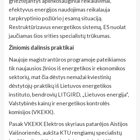
griežtėjantys aplinkosauginiai reikalavimai,
efektyvus energijos naudojimas reikalauja
tarpkryptinio požiūrio į esamą situaciją.
Restruktūrizavus energetikos sistemą, ES nuolat
jaučiamas šios srities specialistų trūkumas.
Žiniomis dalinsis praktikai
Naujoje magistrantūros programoje pateikiamos
tik naujausios žinios iš energetikos ir ekonomikos
sektorių, mat čia dėstys nemažai kviestinių
dėstytojų-praktikų iš Lietuvos energetikos
instituto, bendrovių LITGIRD, „Lietuvos energija“,
Valstybinės kainų ir energetikos kontrolės
komisijos (VKEKK).
Pasak VKEKK Elektros skyriaus patarėjos Aistijos
Vaišnorienės, aukšta KTU rengiamų specialistų