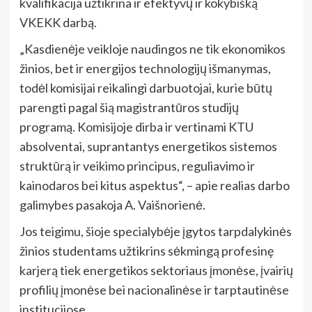
kvalifikacija užtikrina ir efektyvų ir kokybišką
VKEKK darbą.
„Kasdienėje veikloje naudingos ne tik ekonomikos
žinios, bet ir energijos technologijų išmanymas,
todėl komisijai reikalingi darbuotojai, kurie būtų
parengti pagal šią magistrantūros studijų
programą. Komisijoje dirba ir vertinami KTU
absolventai, suprantantys energetikos sistemos
struktūrą ir veikimo principus, reguliavimo ir
kainodaros bei kitus aspektus“, – apie realias darbo
galimybes pasakoja A. Vaišnorienė.
Jos teigimu, šioje specialybėje įgytos tarpdalykinės
žinios studentams užtikrins sėkmingą profesinę
karjerą tiek energetikos sektoriaus įmonėse, įvairių
profilių įmonėse bei nacionalinėse ir tarptautinėse
institucijose.