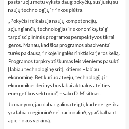
pastaruoju metu vyksta daug pokyčių, susijusių su
naujų technologijų ir rinkos plėtra.
„Pokyčiai reikalauja naujų kompetencijų,
apjungiančių technologijas ir ekonomiką, taigi
tarpdisciplininės programos perspektyvos tikrai
geros. Manau, kad šios programos absolventai
turės paklausą rinkoje ir galės rinktis karjeros kelią.
Programos tarpkryptiškumas leis vieniems pasukti
į labiau technologinę sritį, kitiems – labiau
ekonominę. Bet kuriuo atveju, technologijų ir
ekonomikos derinys bus labai aktualus ateities
energetikos sektoriui“, – sako D. Misiūnas.
Jo manymu, jau dabar galima teigti, kad energetika
yra labiau regioninė nei nacionalinė, ypač kalbant
apie rinkos veikimą.