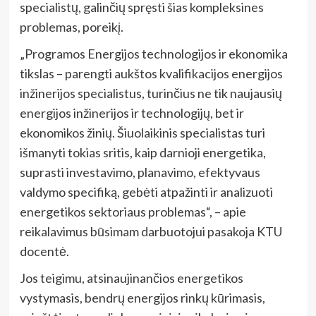
specialistų, galinčių spręsti šias kompleksines
problemas, poreikį.
„Programos Energijos technologijos ir ekonomika
tikslas – parengti aukštos kvalifikacijos energijos
inžinerijos specialistus, turinčius ne tik naujausių
energijos inžinerijos ir technologijų, bet ir
ekonomikos žinių. Šiuolaikinis specialistas turi
išmanyti tokias sritis, kaip darnioji energetika,
suprasti investavimo, planavimo, efektyvaus
valdymo specifiką, gebėti atpažinti ir analizuoti
energetikos sektoriaus problemas“, – apie
reikalavimus būsimam darbuotojui pasakoja KTU
docentė.
Jos teigimu, atsinaujinančios energetikos
vystymasis, bendrų energijos rinkų kūrimasis,