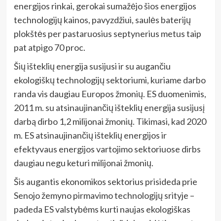
energijos rinkai, gerokai sumažėjo šios energijos
technologijų kainos, pavyzdžiui, saulės baterijų
plokštės per pastaruosius septynerius metus taip
pat atpigo 70 proc.
Šių išteklių energija susijusi ir su augančiu
ekologiškų technologijų sektoriumi, kuriame darbo
randa vis daugiau Europos žmonių. ES duomenimis,
2011 m. su atsinaujinančių išteklių energija susijusį
darbą dirbo 1,2 milijonai žmonių. Tikimasi, kad 2020
m. ES atsinaujinančių išteklių energijos ir
efektyvaus energijos vartojimo sektoriuose dirbs
daugiau negu keturi milijonai žmonių.
Šis augantis ekonomikos sektorius prisideda prie
Senojo žemyno pirmavimo technologijų srityje –
padeda ES valstybėms kurti naujas ekologiškas