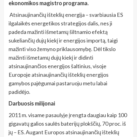
ekonomikos magistro programa.
Atsinaujinančių išteklių energija – svarbiausia ES
ilgalaikės energetikos strategijos dalis, nes ji
padeda mažinti išmetamų šiltnamio efektą
sukeliančių dujų kiekį ir energijos importą, taigi
mažinti viso žemyno priklausomybę. Dėl tikslo
mažinti išmetamų dujų kiekį ir didinti
atsinaujinančios energijos šaltinius, visoje
Europoje atsinaujinančių išteklių energijos
gamybos pajėgumai pastaruoju metu labai
padidėjo.
Darbuosis milijonai
2011 m. visame pasaulyje įrengta daugiau kaip 100
gigavatų galios saulės baterijų plokščių, 70 proc. iš
jų – ES. Augant Europos atsinaujinančių išteklių