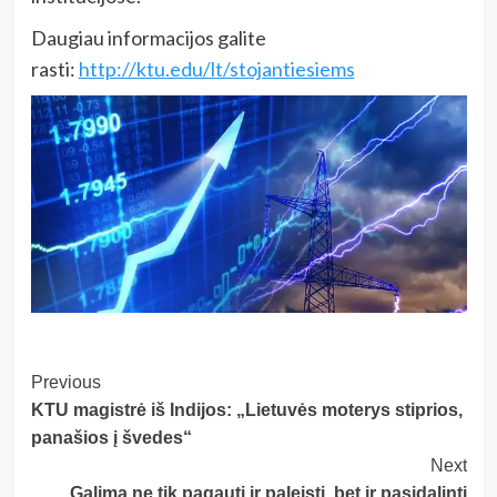
Daugiau informacijos galite
rasti:
http://ktu.edu/lt/stojantiesiems
Post
Previous
KTU magistrė iš Indijos: „Lietuvės moterys stiprios,
Navigation
panašios į švedes“
Next
Galima ne tik pagauti ir paleisti, bet ir pasidalinti