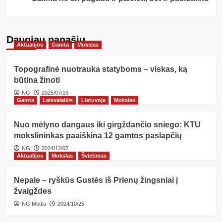
Daugiau panašių…
Aktualijos
Gamta
Mokslas
Topografinė nuotrauka statyboms – viskas, ką
būtina žinoti
NG
2025/07/16
Gamta
Laisvalaikis
Lietuvoje
Mokslas
Nuo mėlyno dangaus iki girgždančio sniego: KTU
mokslininkas paaiškina 12 gamtos paslapčių
NG
2024/12/07
Aktualijos
Mokslas
Švietimas
Nepale – ryškūs Gustės iš Prienų žingsniai į
žvaigždes
NG Media
2024/10/25