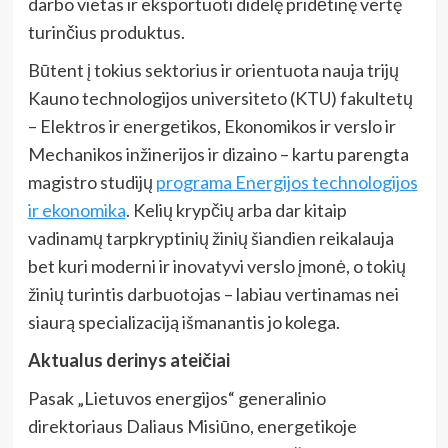
darbo vietas ir eksportuoti didelę pridėtinę vertę
turinčius produktus.
Būtent į tokius sektorius ir orientuota nauja trijų
Kauno technologijos universiteto (KTU) fakultetų
– Elektros ir energetikos, Ekonomikos ir verslo ir
Mechanikos inžinerijos ir dizaino – kartu parengta
magistro studijų
programa Energijos technologijos
ir ekonomika
. Kelių krypčių arba dar kitaip
vadinamų tarpkryptinių žinių šiandien reikalauja
bet kuri moderni ir inovatyvi verslo įmonė, o tokių
žinių turintis darbuotojas – labiau vertinamas nei
siaurą specializaciją išmanantis jo kolega.
Aktualus derinys ateičiai
Pasak „Lietuvos energijos“ generalinio
direktoriaus Daliaus Misiūno,
energetikoje