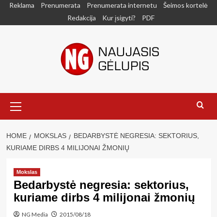
Skip
Reklama
Prenumerata
Prenumerata internetu
Šeimos kortelė
to
Redakcija
Kur įsigyti?
PDF
content
Primary
Menu
HOME
MOKSLAS
BEDARBYSTĖ NEGRESIA: SEKTORIUS,
KURIAME DIRBS 4 MILIJONAI ŽMONIŲ
Mokslas
Bedarbystė negresia: sektorius,
kuriame dirbs 4 milijonai žmonių
NG Media
2015/08/18