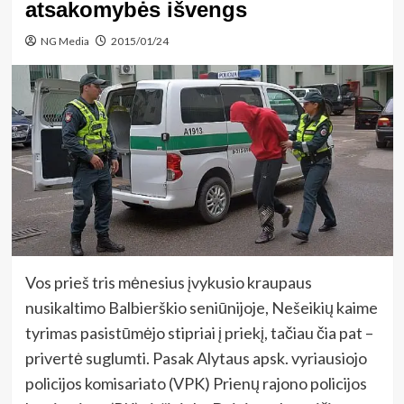
atsakomybės išvengs
NG Media
2015/01/24
Vos prieš tris mėnesius įvykusio kraupaus
nusikaltimo Balbierškio seniūnijoje, Nešeikių kaime
tyrimas pasistūmėjo stipriai į priekį, tačiau čia pat –
privertė suglumti. Pasak Alytaus apsk. vyriausiojo
policijos komisariato (VPK) Prienų rajono policijos