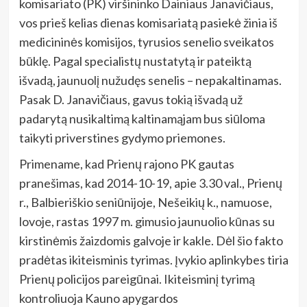
komisariato (PK) viršininko Dainiaus Janavičiaus,
vos prieš kelias dienas komisariatą pasiekė žinia iš
medicininės komisijos, tyrusios senelio sveikatos
būklę. Pagal specialistų nustatytą ir pateiktą
išvadą, jaunuolį nužudęs senelis – nepakaltinamas.
Pasak D. Janavičiaus, gavus tokią išvadą už
padarytą nusikaltimą kaltinamąjam bus siūloma
taikyti priverstines gydymo priemones.
Primename, kad Prienų rajono PK gautas
pranešimas, kad 2014-10-19, apie 3.30 val., Prienų
r., Balbieriškio seniūnijoje, Nešeikių k., namuose,
lovoje, rastas 1997 m. gimusio jaunuolio kūnas su
kirstinėmis žaizdomis galvoje ir kakle. Dėl šio fakto
pradėtas ikiteisminis tyrimas. Įvykio aplinkybes tiria
Prienų policijos pareigūnai. Ikiteisminį tyrimą
kontroliuoja Kauno apygardos