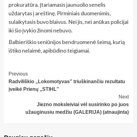
prokuratūra. Įtariamasis jaunuolio senelis
uždarytas į areštinę. Pirminiais duomenimis,
sulaikytasis buvo blaivus. Nei jis, nei anūkas policijai
iki šio įvykio žinomi nebuvo.
Balbieriškio seniūnijos bendruomenė šeimą, kurią
ištiko nelaimė, apibūdino teigiamai.
Post
Previous
Radviliškio „Lokomotyvas” triuškinančiu rezultatu
Navigation
įveikė Prienų „STIHL”
Next
Jiezno moksleiviai vėl susirinko po juos
užauginusiu medžiu (GALERIJA) (atnaujinta)