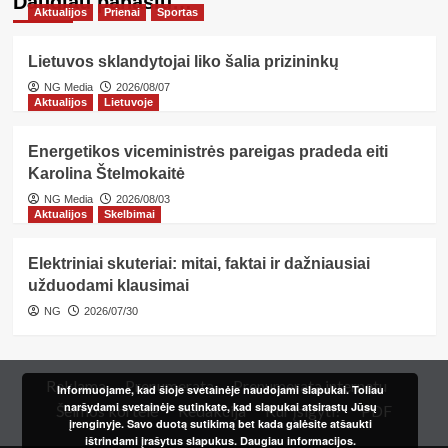
Daugiau panašių…
Aktualijos
Prienai
Sportas
Lietuvos sklandytojai liko šalia prizininkų
NG Media
2026/08/07
Aktualijos
Lietuvoje
Energetikos viceministrės pareigas pradeda eiti
Karolina Štelmokaitė
NG Media
2026/08/03
Aktualijos
Skelbimai
Elektriniai skuteriai: mitai, faktai ir dažniausiai
užduodami klausimai
NG
2026/07/30
Reklama
Prenumerata
Prenumerata internetu
Informuojame, kad šioje svetainėje naudojami slapukai. Toliau
naršydami svetainėje sutinkate, kad slapukai atsirastų Jūsų
Šeimos kortelė
Redakcija
Kur įsigyti?
PDF
įrenginyje. Savo duotą sutikimą bet kada galėsite atšaukti
ištrindami įrašytus slapukus.
Daugiau informacijos.