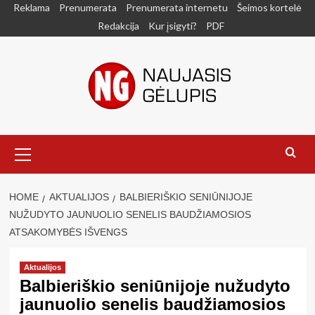
Skip
Reklama
Prenumerata
Prenumerata internetu
Šeimos kortelė
to
Redakcija
Kur įsigyti?
PDF
content
Primary
Menu
HOME
AKTUALIJOS
BALBIERIŠKIO SENIŪNIJOJE
NUŽUDYTO JAUNUOLIO SENELIS BAUDŽIAMOSIOS
ATSAKOMYBĖS IŠVENGS
Aktualijos
Balbieriškio seniūnijoje nužudyto
jaunuolio senelis baudžiamosios