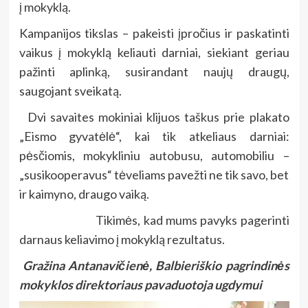
į mokyklą.
Kampanijos tikslas – pakeisti įpročius ir paskatinti
vaikus į mokyklą keliauti darniai, siekiant geriau
pažinti aplinką, susirandant naujų draugų,
saugojant sveikatą.
Dvi savaites mokiniai klijuos taškus prie plakato
„Eismo gyvatėlė“, kai tik atkeliaus darniai:
pėsčiomis, mokykliniu autobusu, automobiliu –
„susikooperavus“ tėveliams pavežti ne tik savo, bet
ir kaimyno, draugo vaiką.
Tikimės, kad mums pavyks pagerinti
darnaus keliavimo į mokyklą rezultatus.
Gražina Antanavičienė, Balbieriškio pagrindinės
mokyklos direktoriaus pavaduotoja ugdymui