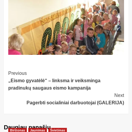
Post
Previous
„Eismo gyvatėlė“ – linksma ir veiksminga
Navigation
pradinukų saugaus eismo kampanija
Next
Pagerbti socialiniai darbuotojai (GALERIJA)
Daugiau panašių…
Birštonas
Jaunimas
Švietimas