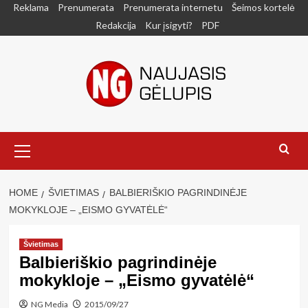
Skip
Reklama
Prenumerata
Prenumerata internetu
Šeimos kortelė
to
Redakcija
Kur įsigyti?
PDF
content
Primary
Menu
HOME
ŠVIETIMAS
BALBIERIŠKIO PAGRINDINĖJE
MOKYKLOJE – „EISMO GYVATĖLĖ“
Švietimas
Balbieriškio pagrindinėje
mokykloje – „Eismo gyvatėlė“
NG Media
2015/09/27