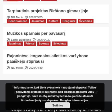
Tarptautinis projektas Birštono gimnazijoje
NG Media
2026/05/05
Bendruomenė
Jaunimas
Kultūra
Renginiai
Švietimas
Muzikos sparnais per pavasarį
Laima Duoblienė
2026/04/30
Jaunimas
Prienai
Sportas
Švietimas
Rajoninėse lengvosios atletikos varžybose
paaiškėjo stipriausi
NG Media
2026/04/30
Reklama
Prenumerata
Prenumerata internetu
Informuojame, kad šioje svetainėje naudojami slapukai. Toliau
naršydami svetainėje sutinkate, kad slapukai atsirastų Jūsų
Šeimos kortelė
Redakcija
Kur įsigyti?
PDF
įrenginyje. Savo duotą sutikimą bet kada galėsite atšaukti
ištrindami įrašytus slapukus.
Daugiau informacijos.
Sutinku
Naujasis Gėlupis © 2022
|
CoverNews
by AF themes.