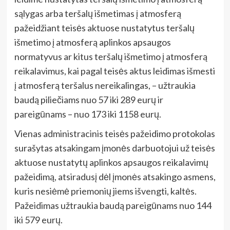
sąlygas arba teršalų išmetimas į atmosferą
pažeidžiant teisės aktuose nustatytus teršalų
išmetimo į atmosferą aplinkos apsaugos
normatyvus ar kitus teršalų išmetimo į atmosferą
reikalavimus, kai pagal teisės aktus leidimas išmesti
į atmosferą teršalus nereikalingas, – užtraukia
baudą piliečiams nuo 57 iki 289 eurų ir
pareigūnams – nuo 173 iki 1158 eurų.
Vienas administracinis teisės pažeidimo protokolas
surašytas atsakingam įmonės darbuotojui už teisės
aktuose nustatytų aplinkos apsaugos reikalavimų
pažeidimą, atsiradusį dėl įmonės atsakingo asmens,
kuris nesiėmė priemonių jiems išvengti, kaltės.
Pažeidimas užtraukia baudą pareigūnams nuo 144
iki 579 eurų.