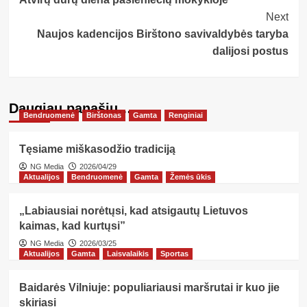
Navigation
Next
Naujos kadencijos Birštono savivaldybės taryba
dalijosi postus
Daugiau panašių…
Bendruomenė
Birštonas
Gamta
Renginiai
Tęsiame miškasodžio tradiciją
NG Media
2026/04/29
Aktualijos
Bendruomenė
Gamta
Žemės ūkis
„Labiausiai norėtųsi, kad atsigautų Lietuvos
kaimas, kad kurtųsi”
NG Media
2026/03/25
Aktualijos
Gamta
Laisvalaikis
Sportas
Baidarės Vilniuje: populiariausi maršrutai ir kuo jie
skiriasi