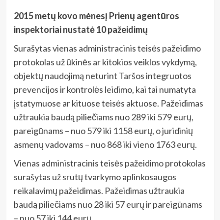
2015 metų kovo mėnesį Prienų agentūros
inspektoriai nustatė 10 pažeidimų
Surašytas vienas administracinis teisės pažeidimo
protokolas už ūkinės ar kitokios veiklos vykdymą,
objektų naudojimą neturint Taršos integruotos
prevencijos ir kontrolės leidimo, kai tai numatyta
įstatymuose ar kituose teisės aktuose. Pažeidimas
užtraukia baudą piliečiams nuo 289 iki 579 eurų,
pareigūnams – nuo 579 iki 1158 eurų, o juridinių
asmenų vadovams – nuo 868 iki vieno 1763 eurų.
Vienas administracinis teisės pažeidimo protokolas
surašytas už srutų tvarkymo aplinkosaugos
reikalavimų pažeidimas. Pažeidimas užtraukia
baudą piliečiams nuo 28 iki 57 eurų ir pareigūnams
– nuo 57 iki 144 eurų.