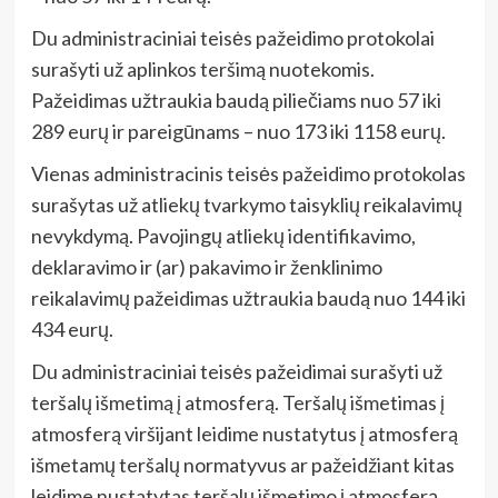
Du administraciniai teisės pažeidimo protokolai
surašyti už aplinkos teršimą nuotekomis.
Pažeidimas užtraukia baudą piliečiams nuo 57 iki
289 eurų ir pareigūnams – nuo 173 iki 1158 eurų.
Vienas administracinis teisės pažeidimo protokolas
surašytas už atliekų tvarkymo taisyklių reikalavimų
nevykdymą. Pavojingų atliekų identifikavimo,
deklaravimo ir (ar) pakavimo ir ženklinimo
reikalavimų pažeidimas užtraukia baudą nuo 144 iki
434 eurų.
Du administraciniai teisės pažeidimai surašyti už
teršalų išmetimą į atmosferą. Teršalų išmetimas į
atmosferą viršijant leidime nustatytus į atmosferą
išmetamų teršalų normatyvus ar pažeidžiant kitas
leidime nustatytas teršalų išmetimo į atmosferą