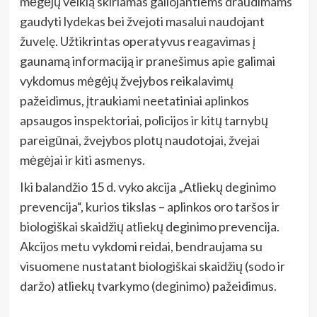
mėgėjų veiklą skiriamas galiojantiems draudimams
gaudyti lydekas bei žvejoti masalui naudojant
žuvelę. Užtikrintas operatyvus reagavimas į
gaunamą informaciją ir pranešimus apie galimai
vykdomus mėgėjų žvejybos reikalavimų
pažeidimus, įtraukiami neetatiniai aplinkos
apsaugos inspektoriai, policijos ir kitų tarnybų
pareigūnai, žvejybos plotų naudotojai, žvejai
mėgėjai ir kiti asmenys.
Iki balandžio 15 d. vyko akcija „Atliekų deginimo
prevencija“, kurios tikslas – aplinkos oro taršos ir
biologiškai skaidžių atliekų deginimo prevencija.
Akcijos metu vykdomi reidai, bendraujama su
visuomene nustatant biologiškai skaidžių (sodo ir
daržo) atliekų tvarkymo (deginimo) pažeidimus.