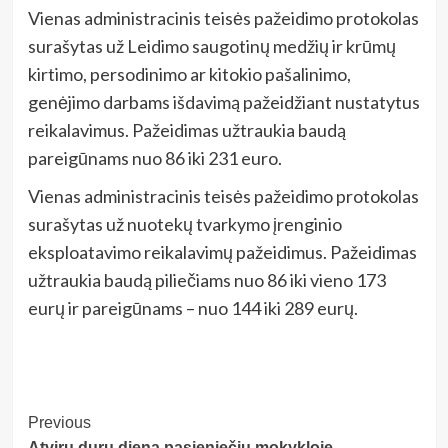
Vienas administracinis teisės pažeidimo protokolas
surašytas už Leidimo saugotinų medžių ir krūmų
kirtimo, persodinimo ar kitokio pašalinimo,
genėjimo darbams išdavimą pažeidžiant nustatytus
reikalavimus. Pažeidimas užtraukia baudą
pareigūnams nuo 86 iki 231 euro.
Vienas administracinis teisės pažeidimo protokolas
surašytas už nuotekų tvarkymo įrenginio
eksploatavimo reikalavimų pažeidimus. Pažeidimas
užtraukia baudą piliečiams nuo 86 iki vieno 173
eurų ir pareigūnams – nuo 144 iki 289 eurų.
Post
Previous
Atvirų durų diena pasieniečių mokykloje