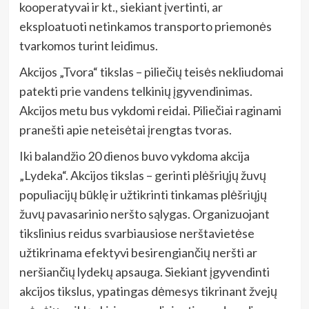
kooperatyvai ir kt., siekiant įvertinti, ar
eksploatuoti netinkamos transporto priemonės
tvarkomos turint leidimus.
Akcijos „Tvora“ tikslas – piliečių teisės nekliudomai
patekti prie vandens telkinių įgyvendinimas.
Akcijos metu bus vykdomi reidai. Piliečiai raginami
pranešti apie neteisėtai įrengtas tvoras.
Iki balandžio 20 dienos buvo vykdoma akcija
„Lydeka“. Akcijos tikslas – gerinti plėšriųjų žuvų
populiacijų būklę ir užtikrinti tinkamas plėšriųjų
žuvų pavasarinio neršto sąlygas. Organizuojant
tikslinius reidus svarbiausiose nerštavietėse
užtikrinama efektyvi besirengiančių neršti ar
neršiančių lydekų apsauga. Siekiant įgyvendinti
akcijos tikslus, ypatingas dėmesys tikrinant žvejų