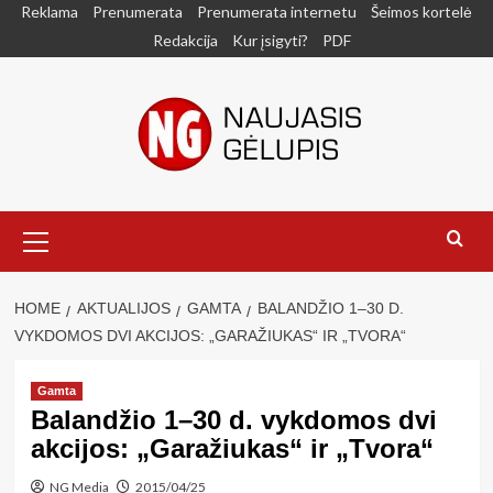
Skip
Reklama
Prenumerata
Prenumerata internetu
Šeimos kortelė
to
Redakcija
Kur įsigyti?
PDF
content
Primary
Menu
HOME
AKTUALIJOS
GAMTA
BALANDŽIO 1–30 D.
VYKDOMOS DVI AKCIJOS: „GARAŽIUKAS“ IR „TVORA“
Gamta
Balandžio 1–30 d. vykdomos dvi
akcijos: „Garažiukas“ ir „Tvora“
NG Media
2015/04/25