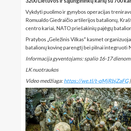
3200 Lietuvos ir sąjungininkų karių su 700 ka
Vykdyti puolimo ir gynybos operacijas treniravo
Romualdo Giedraičio artilerijos batalionų, Kra
centro kariai, NATO priešakinių pajėgų bataliono
Pratybos „Geležinis Vilkas“ kasmet organizuojamo
batalionų kovinę parengtį bei pilnai integruoti
Informacija gyventojams: spalio 16-17 dienomi
LK nuotraukos
Video medžiaga:
https://we.tl/t-qMjRbjZaFG
|