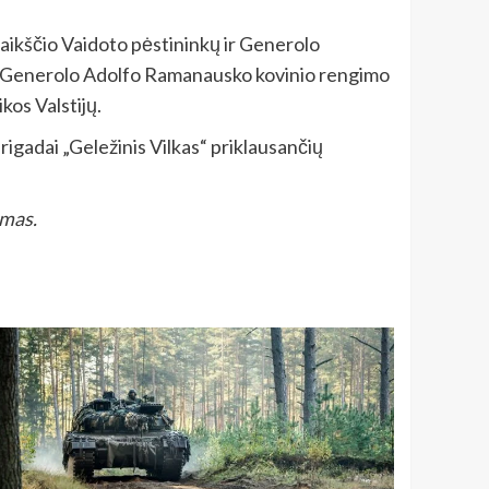
gaikščio Vaidoto pėstininkų ir Generolo
os, Generolo Adolfo Ramanausko kovinio rengimo
kos Valstijų.
rigadai „Geležinis Vilkas“ priklausančių
imas.