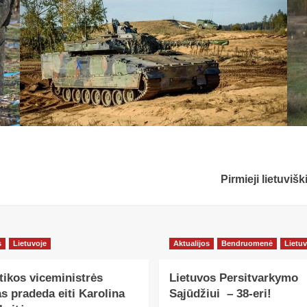
Pirmieji lietuvi
s
Lietuvoje
Aktualijos
Bendruomenė
Lietuv
tikos viceministrės
Lietuvos Persitvarkymo
s pradeda eiti Karolina
Sąjūdžiui – 38-eri!