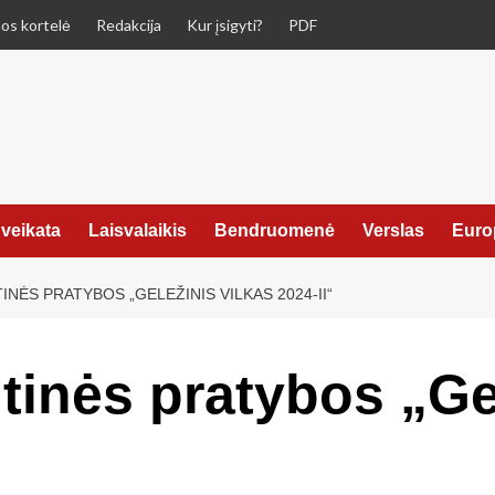
os kortelė
Redakcija
Kur įsigyti?
PDF
veikata
Laisvalaikis
Bendruomenė
Verslas
Euro
INĖS PRATYBOS „GELEŽINIS VILKAS 2024-II“
tinės pratybos „Ge