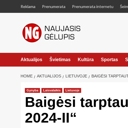
Skip
Reklama
Prenumerata
Prenumerata internetu
Šeim
to
content
Aktualijos
Švietimas
Kultūra
Sportas
S
HOME
AKTUALIJOS
LIETUVOJE
BAIGĖSI TARPTAUT
Gynyba
Laisvalaikis
Lietuvoje
Baigėsi tarptau
2024-II“