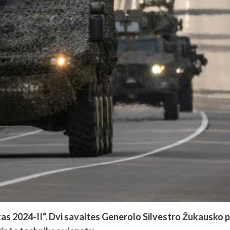
kas 2024-II“. Dvi savaites Generolo Silvestro Žukausko 