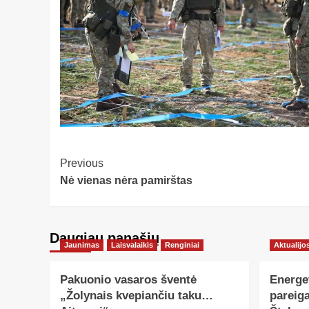
Post
Previous
Nė vienas nėra pamirštas
Navigation
Daugiau panašių…
Jaunimas
Laisvalaikis
Renginiai
Aktualijo
Pakuonio vasaros šventė
Energe
„Žolynais kvepiančiu taku…
pareiga