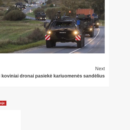
Next
ški koviniai dronai pasiekė kariuomenės sandėlius
oje