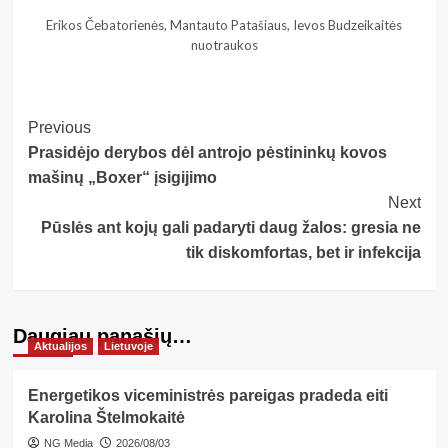
Erikos Čebatorienės, Mantauto Patašiaus, Ievos Budzeikaitės
nuotraukos
Post
Previous
Prasidėjo derybos dėl antrojo pėstininkų kovos
Navigation
mašinų „Boxer“ įsigijimo
Next
Pūslės ant kojų gali padaryti daug žalos: gresia ne
tik diskomfortas, bet ir infekcija
Daugiau panašių…
Aktualijos
Lietuvoje
Energetikos viceministrės pareigas pradeda eiti
Karolina Štelmokaitė
NG Media
2026/08/03