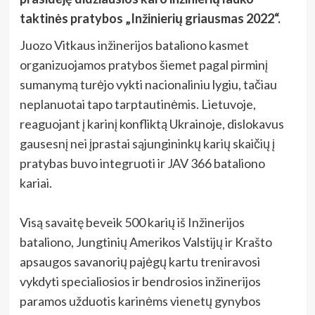
taktinės pratybos „Inžinierių griausmas 2022“.
Juozo Vitkaus inžinerijos bataliono kasmet
organizuojamos pratybos šiemet pagal pirminį
sumanymą turėjo vykti nacionaliniu lygiu, tačiau
neplanuotai tapo tarptautinėmis. Lietuvoje,
reaguojant į karinį konfliktą Ukrainoje, dislokavus
gausesnį nei įprastai sąjungininkų karių skaičių į
pratybas buvo integruoti ir JAV 366 bataliono
kariai.
Visą savaitę beveik 500 karių iš Inžinerijos
bataliono, Jungtinių Amerikos Valstijų ir Krašto
apsaugos savanorių pajėgų kartu treniravosi
vykdyti specialiosios ir bendrosios inžinerijos
paramos užduotis karinėms vienetų gynybos