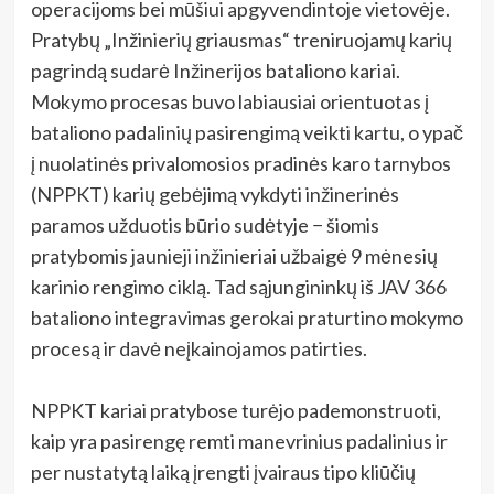
operacijoms bei mūšiui apgyvendintoje vietovėje.
Pratybų „Inžinierių griausmas“ treniruojamų karių
pagrindą sudarė Inžinerijos bataliono kariai.
Mokymo procesas buvo labiausiai orientuotas į
bataliono padalinių pasirengimą veikti kartu, o ypač
į nuolatinės privalomosios pradinės karo tarnybos
(NPPKT) karių gebėjimą vykdyti inžinerinės
paramos užduotis būrio sudėtyje − šiomis
pratybomis jaunieji inžinieriai užbaigė 9 mėnesių
karinio rengimo ciklą. Tad sąjungininkų iš JAV 366
bataliono integravimas gerokai praturtino mokymo
procesą ir davė neįkainojamos patirties.
NPPKT kariai pratybose turėjo pademonstruoti,
kaip yra pasirengę remti manevrinius padalinius ir
per nustatytą laiką įrengti įvairaus tipo kliūčių