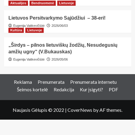
Aktualijos
Bendruomenė
Lietuvoje
Lietuvos Persitvarkymo Sąjūdžiui – 38-eri!
Eugenija Vaitkevičiūtė
2026/06/03
Kultūra
Lietuvoje
„Širdys – pilnos lietuviškų žodžių, Nesudegusių
amžių ugny“ (V.Bukauskas)
Eugenija Vaitkevičiūtė
2026/05/06
Reklama
Prenumerata
Prenumerata internetu
Šeimos kortelė
Redakcija
Kur įsigyti?
PDF
Naujasis Gėlupis © 2022
|
CoverNews
by AF themes.