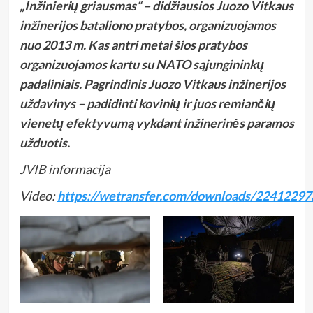
„Inžinierių griausmas“ – didžiausios Juozo Vitkaus
inžinerijos bataliono pratybos, organizuojamos
nuo 2013 m. Kas antri metai šios pratybos
organizuojamos kartu su NATO sąjungininkų
padaliniais. Pagrindinis Juozo Vitkaus inžinerijos
uždavinys – padidinti kovinių ir juos remiančių
vienetų efektyvumą vykdant inžinerinės paramos
užduotis.
JVIB informacija
Video:
https://wetransfer.com/downloads/22412