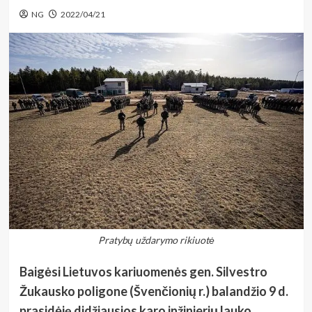
NG
2022/04/21
Pratybų uždarymo rikiuotė
Baigėsi Lietuvos kariuomenės gen. Silvestro
Žukausko poligone (Švenčionių r.) balandžio 9 d.
prasidėję didžiausios karo inžinierių lauko