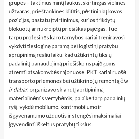
grupes – taktinius minų laukus, skirtingas vielines
užtvaras, prieštankines kliūtis, pėstininkų kovos
pozicijas, pastatų įtvirtinimus, kurios trikdytų,
blokuotų ar nukreiptų priešiškas pajėgas. Tuo
tarpu profesinės karo tarnybos kariai treniravosi
vykdyti tiesioginę paramą bei logistinį pratybų
aprūpinimą realiu laiku, kad užtikrintų tikslų
padalinių panaudojimą priešiškoms pajėgoms
atremti atsakomybės rajonuose. PKT kariai ruošė
transporto priemones bei užtikrino jų remontą
čia
ir dabar
, organizavo sklandų aprūpinimą
materialinėmis vertybėmis, palaikė tarp padalinių
ryšį, vykdė mobilumo, kontrmobilumo ir
išgyvenamumo užduotis ir stengėsi maksimaliai
įgyvendinti iškeltus pratybų tikslus.