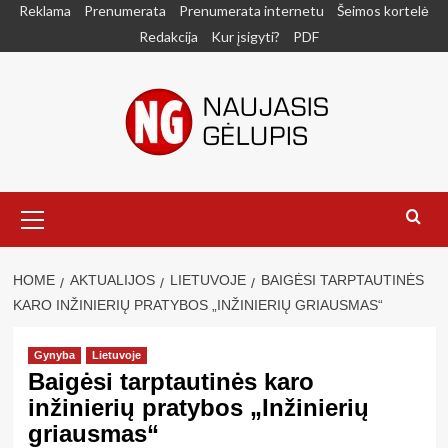
Skip
Reklama
Prenumerata
Prenumerata internetu
Šeimos kortelė
to
Redakcija
Kur įsigyti?
PDF
content
Primary
Menu
HOME
AKTUALIJOS
LIETUVOJE
BAIGĖSI TARPTAUTINĖS
KARO INŽINIERIŲ PRATYBOS „INŽINIERIŲ GRIAUSMAS“
Gynyba
Lietuvoje
Baigėsi tarptautinės karo
inžinierių pratybos „Inžinierių
griausmas“