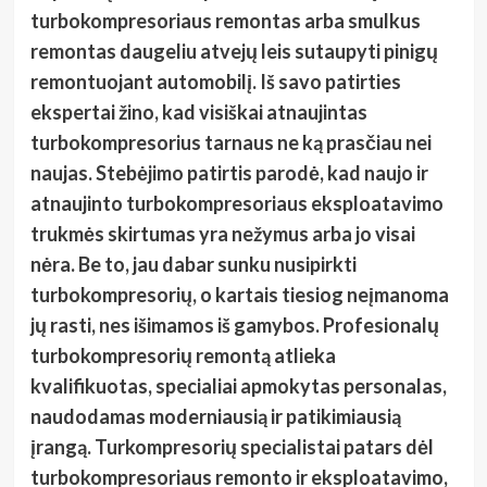
turbokompresoriaus remontas arba smulkus
remontas daugeliu atvejų leis sutaupyti pinigų
remontuojant automobilį. Iš savo patirties
ekspertai žino, kad visiškai atnaujintas
turbokompresorius tarnaus ne ką prasčiau nei
naujas. Stebėjimo patirtis parodė, kad naujo ir
atnaujinto turbokompresoriaus eksploatavimo
trukmės skirtumas yra nežymus arba jo visai
nėra. Be to, jau dabar sunku nusipirkti
turbokompresorių, o kartais tiesiog neįmanoma
jų rasti, nes išimamos iš gamybos. Profesionalų
turbokompresorių remontą atlieka
kvalifikuotas, specialiai apmokytas personalas,
naudodamas moderniausią ir patikimiausią
įrangą. Turkompresorių specialistai patars dėl
turbokompresoriaus remonto ir eksploatavimo,