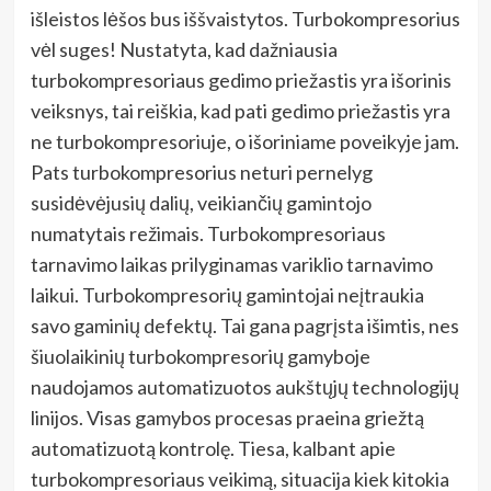
išleistos lėšos bus iššvaistytos. Turbokompresorius
vėl suges! Nustatyta, kad dažniausia
turbokompresoriaus gedimo priežastis yra išorinis
veiksnys, tai reiškia, kad pati gedimo priežastis yra
ne turbokompresoriuje, o išoriniame poveikyje jam.
Pats turbokompresorius neturi pernelyg
susidėvėjusių dalių, veikiančių gamintojo
numatytais režimais. Turbokompresoriaus
tarnavimo laikas prilyginamas variklio tarnavimo
laikui. Turbokompresorių gamintojai neįtraukia
savo gaminių defektų. Tai gana pagrįsta išimtis, nes
šiuolaikinių turbokompresorių gamyboje
naudojamos automatizuotos aukštųjų technologijų
linijos. Visas gamybos procesas praeina griežtą
automatizuotą kontrolę. Tiesa, kalbant apie
turbokompresoriaus veikimą, situacija kiek kitokia