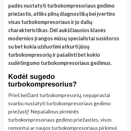
padės nustatyti turbokompresoriaus gedimo
priežastis, atliks pilną diagnostiką bei įvertins
visas turbokompresoriaus ir jo dalių
charakteristikas. Dėl aukščiausios klasės
modernios įrangos mūsų specialistai susidoros
su bet kokia užduotimi atkurti jūsų
turbokompresorių ir pašalinti bet kokio
sudėtingumo turbokompresoriaus gedimus.
Kodėl sugedo
turbokompresorius?
Prieš keičiant turbokompresorių, nepaprastai
svarbu nustatyti turbokompresoriaus gedimo
priežastį! Nepašalinus pirminės
turbokompresoriaus gedimo priežasties, visos
remontui ar naujos turbokompresoriaus pirkimui