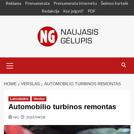
Skip
Reklama
Prenumerata
Prenumerata internetu
Šeimos kortelė
to
Redakcija
Kur įsigyti?
PDF
content
Primary
Menu
HOME
VERSLAS
AUTOMOBILIO TURBINOS REMONTAS
Laisvalaikis
Verslas
Automobilio turbinos remontas
NG
2023/04/28