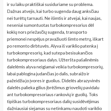
ir su laiku praktiškai susiduriame su problema.
Dažnas atvejis, kai turbo sugenda daug anksčiau
nei turėtų tarnauti. Ne išimtis ir atvejai, kai naujas,
neseniai sumontuotas turbokompresorius dėl
kokių nors priežasčių sugenda, transporto
priemonei nespėjus pravažiuoti šimto metrų, iškart
po remonto dirbtuvės. Alyva iš variklio patenka į
turbokompresorių, kad sutepa besisukančios
turbokompresoriaus dalys. Užteršta pašalinėmis
dalelėmis alyva neigiamai veikia turbokompresorių,
labai pablogina judančias jo dalis, subraižo ir
pažeidžia jo įvores ir guolius. Didelės abrazyvinės
dalelės palieka gilius įbrėžimus griovelių pavidalu
ant turbokompresoriaus rankovių ir guolių. Toks
tipiškas turbokompresoriaus dalių susidėvėjimas
dažniausiai siejamas su netinkamu naudoti variklio