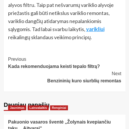
alyvos filtru. Taip pat nešvarumų variklio alyvoje
priežastis gali būti netikslus variklio remontas,
variklio dangčių atidarymas nepalankiomis
sąlygomis. Tad labai svarbu laikytis,
varikliui
reikalingų sklandaus veikimo principų.
Post
Previous
Kada rekomenduojama keisti tepalo filtrą?
Navigation
Next
Benzininių kuro siurblių remontas
Daugiau panašių…
Jaunimas
Laisvalaikis
Renginiai
Pakuonio vasaros šventė „Žolynais kvepiančiu
taku… Aitvarai“