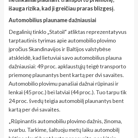
išauga rizika, kad ji greičiau praras blizgesį.
Automobilius plauname dažniausiai
Degalinių tinklo „Statoil“ atliktas reprezentatyvus
tarptautinis tyrimas apie automobilio plovimo
įpročius Skandinavijos ir Baltijos valstybėse
atskleidė, kad lietuviai savo automobilius plauna
dažniausiai: 49 proc. apklaustųjų teigė transporto
priemonę plaunantys bent kartą per dvi savaites.
Automobilio plovimu panašiai dažnai rūpinasi ir
lenkai (45 proc.) bei latviai (44 proc.). Tuo tarpu tik
24 proc. švedų teigia automobilį plaunantys bent
kartą per dvi savaites.
„Rūpinantis automobiliu plovimo dažnis, žinoma,
svarbu. Tarkime, šaltuoju metų laiku automobilį