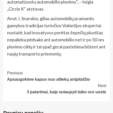
automatizuotu automobilio plovimu“, – teigia
„Circle K“ atstovas.
Anot J. Snarskio, gilias automobilių pramonės
gamybos tradicijas turinčios Vokietijos ekspertai
nustatė, kad inovatyvus porėtas šepečių pluoštas
nepalieka pėdsako ant automobilio net ir po 50-ies
plovimo ciklų ir tai ypač gerai pastebima būtent ant
naujų transporto priemonių.
Post
Previous
Apsaugokime kapus nuo atliekų antplūdžio
Navigation
Next
3 patarimai, kaip sutaupyti laiko oro uoste