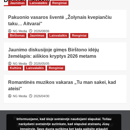
Daugiau panašių…
Jaunimas
Laisvalaikis
Renginiai
Pakuonio vasaros šventė „Žolynais kvepiančiu
taku… Aitvarai“
NG Media
2026/08/06
Birštonas
Jaunimas
Laisvalaikis
Renginiai
Jaunimo diskusijoje gimęs Birštono idėjų
žemėlapis: aiškios kryptys 2026 metams
NG Media
2026/05/05
Kultūra
Laisvalaikis
Renginiai
Romantinės muzikos vakaras „Tu man sakei, kad
ateisi“
NG Media
2026/04/30
Reklama
Prenumerata
Prenumerata internetu
Informuojame, kad šioje svetainėje naudojami slapukai. Toliau
naršydami svetainėje sutinkate, kad slapukai atsirastų Jūsų
Šeimos kortelė
Redakcija
Kur įsigyti?
PDF
įrenginyje. Savo duotą sutikimą bet kada galėsite atšaukti