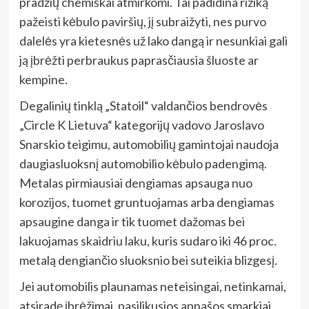
pradžių chemiškai atmirkomi. Tai padidina riziką
pažeisti kėbulo paviršių, jį subraižyti, nes p
urvo
dalelės
yra kietesnės už lako dangą ir nesunkiai gali
ją įbrėžti perbraukus paprasčiausia šluoste ar
kempine.
Degalinių tinklą „Statoil“ valdančios bendrovės
„Circle K Lietuva“ kategorijų vadovo Jaroslavo
Snarskio teigimu, automobilių gamintojai naudoja
daugiasluoksnį automobilio kėbulo padengimą.
Metalas pirmiausiai dengiamas apsauga nuo
korozijos, tuomet gruntuojamas arba dengiamas
apsaugine danga ir tik tuomet dažomas bei
lakuojamas skaidriu laku, kuris sudaro iki 46 proc.
metalą dengiančio sluoksnio bei suteikia blizgesį.
Jei automobilis plaunamas neteisingai, netinkamai,
atsiradę įbrėžimai, pasilikusios apnašos smarkiai