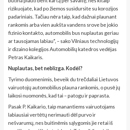
būtina plauti bent kartą per savaitę, nes kitaip
rizikuojate, kad po žiemos susidursite su korozijos
padariniais. Tačiau nėra taip, kad dažnai plaunant
rankomis arba vien aukšta vandens srove be jokio
fizinio kontakto, automobilis bus nuplautas geriau
ar tausojamas labiau“, – sako Vilniaus technologijų
ir dizaino kolegijos Automobilių katedros vedėjas
Petras Kaikaris.
Nuplautas, bet neblizga. Kodėl?
Tyrimo duomenimis, beveik du trečdaliai Lietuvos
vairuotojų automobilius plauna rankomis, o pusė jų
laikosi nuomonės, kad tai – patogu ir paprasta.
Pasak P. Kaikario, taip manantiems vairuotojams
labiausiai vertėtų nerimauti dėl purvo ir
nešvarumų, nes buitinėmis sąlygomis jie retai iš