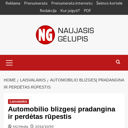
Skip
Reklama
Prenumerata
Prenumerata internetu
Šeimos kortelė
to
Redakcija
Kur įsigyti?
PDF
content
Primary
Menu
HOME
LAISVALAIKIS
AUTOMOBILIO BLIZGESĮ PRADANGINA
IR PERDĖTAS RŪPESTIS
Laisvalaikis
Automobilio blizgesį pradangina
ir perdėtas rūpestis
NG Media
2016/10/30