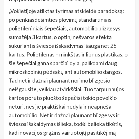
„Vokietijoje atliktas tyrimas atskleidė paradoksą:
po penkiasdešimties plovimų standartiniais
polietileniniais šepečiais, automobilio blizgesys
sumažėja 3 kartus, o optinį nešvaros efektą
sukuriantis šviesos išskaidymas išauga net 25
kartus. Polietilenas – minkštas ir lipnus plastikas, o
šie šepečiai gana sparčiai dyla, palikdami daug
mikroskopinių pėdsakų ant automobilio dangos.
Tad net ir dažnai plaunant norimo blizgesio
neišgausite, veikiau atvirkščiai. Tuo tarpu naujos
kartos porėto pluošto šepečiai tokio poveikio
neturi, nes jie praktiškai nedyla ir neapneša
automobilio. Net ir dažnai plaunant blizgesys ir
šviesos išskaidymas išlieka, todėl belieka tikėtis,
kad inovacijos grąžins vairuotojų pasitikėjimą