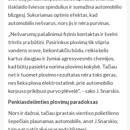
išsklaido šviesos spindulius ir sumažina automobilio
blizgesį. Sukuriamas optinis efektas, kad
automobilis nešvarus, nors jis ir nėra purvinas.
„Nešvarumų pašalinimui fizinis kontaktas ir švelni
trintis yra būtini. Pasirinkus plovimą tik stipria
vandens srove, bekontakčiu būdu, reikia kelis
kartus daugiau ir žymiai agresyvesnės chemijos,
kad būtų pasiekta norima plovimo kokybė. Tačiau
net ir tuomet plovimo rezultatas nėra toks geras,
nes lieka plona elektrostatinė, prie automobilio
korpuso prikibusi purvo plėvelė“, – sako J. Snarskis.
Penkiasdešimties plovimų paradoksas
Nors ir dažnai, tačiau įprastais vientiso polietileno
šepečiais plaunamas automobilis, anot J.Snarskio,
taip pat natūraliai praranda blizgesį.